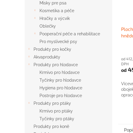
Misky pre psa
Kosmetika a péče
Hračky a výcvik
Oblečky
Ploch
Pooperační péče a rehabilitace
hněd
Pro myslivecké psy
Produkty pro kočky
Akvaprodukty
od 412
DPH
Produkty pro hlodavce
4
od
Krmivo pro hlodavce
Tyčinky pro hlodavce
Vícev
Hygiena pro hlodavce
oboje
oprac
Postroje pro hlodavce
Produkty pro ptáky
Krmivo pro ptáky
Tyčinky pro ptáky
Produkty pro koně
Popi