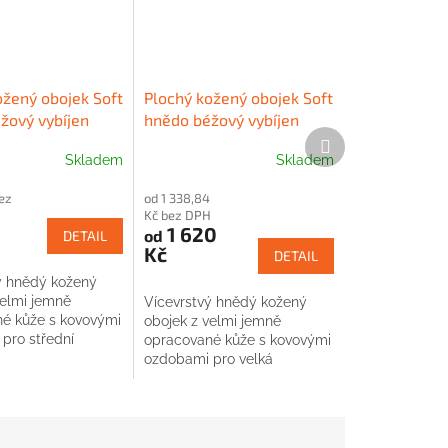
ožený obojek Soft
Plochý kožený obojek Soft
žový vybíjen
hnědo béžový vybíjen
Další
produkt
Skladem
Skladem
ez
od 1 338,84
Kč bez DPH
1 620
od
DETAIL
Kč
DETAIL
ý hnědý kožený
velmi jemně
Vícevrstvý hnědý kožený
é kůže s kovovými
obojek z velmi jemně
pro střední
opracované kůže s kovovými
ozdobami pro velká
plemena.