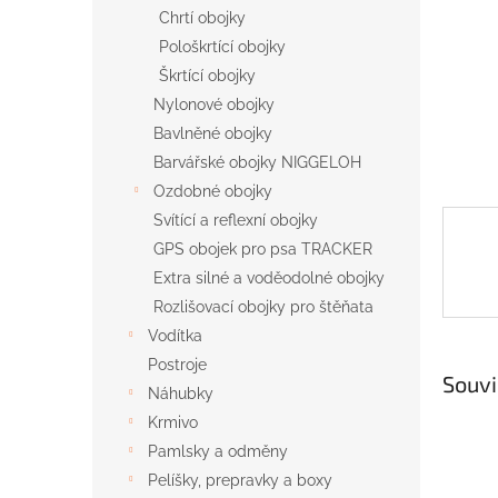
n
Chrtí obojky
e
Pološkrtící obojky
l
Škrtící obojky
Nylonové obojky
Bavlněné obojky
Barvářské obojky NIGGELOH
Ozdobné obojky
Svítící a reflexní obojky
GPS obojek pro psa TRACKER
Extra silné a voděodolné obojky
Rozlišovací obojky pro štěňata
Vodítka
Postroje
Souvi
Náhubky
Krmivo
Pamlsky a odměny
Pelíšky, prepravky a boxy