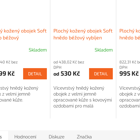
ý kožený obojek Soft
Plochý kožený obojek Soft
Plochý k
o béžový
hnědo béžový vybíjen
hnědo bé
Skladem
Skladem
,40 Kč bez
od 438,02 Kč bez
822,31 Kč b
DPH
DPH
99 Kč
530 Kč
995 Kč
od
DETAIL
DETAIL
rstvý hnědý kožený
Vícevrstvý hnědý kožený
Vícevrstv
k z velmi jemně
obojek z velmi jemně
obojek z 
ované kůže.
opracované kůže s kovovými
opracovan
ozdobami pro malá
ozdobami 
plemena.
plemena.
s
Hodnocení
Diskuze
Značka