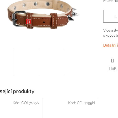
Můžeme 
Vícevrst
s
kovový
Detailní
TISK
sející produkty
Kód:
COL7189N
Kód:
COL7195N