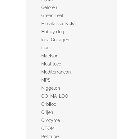
Geloren
Green Leaf
Himalájska tyčka
Hobby dog
Inca Collagen
Liker
Maelson
Meat love
Mediterranean
MPS
Niggeloh
OO_MA_LOO
Orbiloc
Orijen
Orozyme
OTOM
Pet tribe