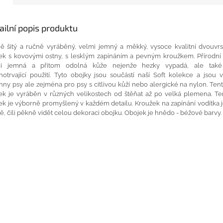
ailní popis produktu
ně
šitý
a
ručně vyráběný
,
velmi
jemný
a
měkký
, vysoce
kvalitní
dvouvrs
ek
s
kovovými
ostny
,
s
lesklým
zapínáním
a
pevným
kroužkem
.
Přírodní
mi jemná
a
přitom
odolná
kůže
nejenže
hezky
vypadá
, ale
také
otrvající
použití
.
Tyto
obojky jsou
součástí naší
Soft
kolekce
a
jsou 
hny
psy
ale zejména pro
psy
s
citlivou kůží
nebo
alergické
na
nylon
.
Tent
ek
je vyráběn
v
různých velikostech
od
štěňat
až
po
velká plemena
.
Te
ek
je
výborně
promyšlený
v
každém detailu
.
Kroužek
na
zapínání
vodítka
ně
, čili
pěkně
vidět
celou
dekoraci
obojku
.
Obojek
je
hnědo
-
béžové
barvy
.