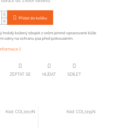
doručit do:
Zvolte variantu
Přidat do košíku
vý
hnědý
kožený
obojek
z velmi
jemně
opracované
kůže
mi
ostny
na
ochranu
psa
před
pokousáním
.
 informace
ZEPTAT SE
HLÍDAT
SDÍLET
Kód:
COL7207N
Kód:
COL7215N