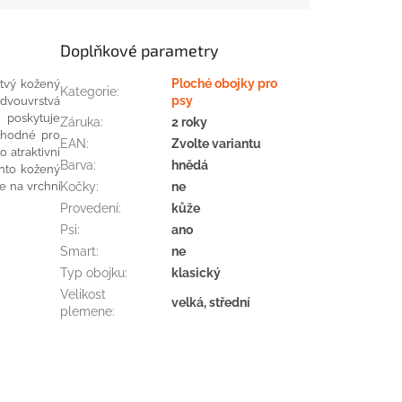
Doplňkové parametry
tvý
kožený
Ploché obojky pro
Kategorie
:
dvouvrstvá
psy
 poskytuje
Záruka
:
2 roky
vhodné pro
EAN
:
Zvolte variantu
o atraktivní
Barva
:
hnědá
nto
kožený
je
na
vrchní
Kočky
:
ne
Provedení
:
kůže
Psi
:
ano
Smart
:
ne
Typ obojku
:
klasický
Velikost
velká, střední
plemene
: