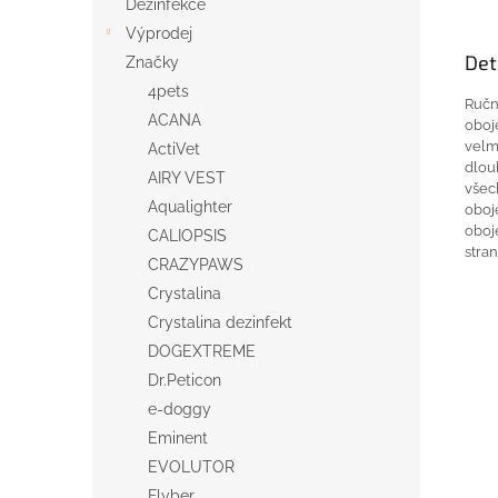
Dezinfekce
Výprodej
Det
Značky
4pets
Ruč
ACANA
oboj
vel
ActiVet
dlouh
AIRY VEST
všec
Aqualighter
oboj
oboj
CALIOPSIS
stra
CRAZYPAWS
Crystalina
Crystalina dezinfekt
DOGEXTREME
Dr.Peticon
e-doggy
Eminent
EVOLUTOR
Flyber