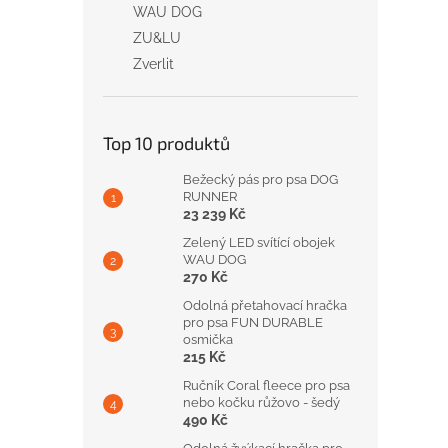
WAU DOG
ZU&LU
Zverlit
Top 10 produktů
Bežecký pás pro psa DOG
RUNNER
23 239 Kč
Zelený LED svítící obojek
WAU DOG
270 Kč
Odolná přetahovací hračka
pro psa FUN DURABLE
osmička
215 Kč
Ručník Coral fleece pro psa
nebo kočku růžovo - šedý
490 Kč