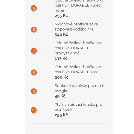
Odolná žvýkací hračka pro
psa FUN DURABLE kuřecí
noha
255 Kč
Nylonové protiskluzové
stopovací vodítko 3m
540 Kč
Odolná žvýkací hračka pro
psa FUN DURABLE
prodyšný míč
135 Kč
Odolná žvýkací hračka pro
psa FUN DURABLE kost
200 Kč
Šunkové pamlsky pro malé
psy 3ks
49 Kč
Plyšová pískací hračka pro
psa Ježek
255 Kč