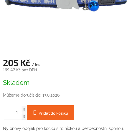
205 Kč
/ ks
169,42 Kč bez DPH
Měrná
Skladem
cena:
Můžeme doručit do:
13.8.2026
Přidat do košíku
Nylonový obojek pro kočku s rolničkou a bezpečnostní sponou.