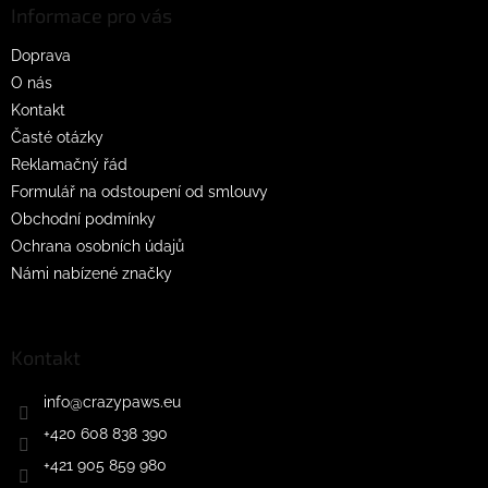
a
Informace pro vás
t
Doprava
í
O nás
Kontakt
Časté otázky
Reklamačný řád
Formulář na odstoupení od smlouvy
Obchodní podmínky
Ochrana osobních údajů
Námi nabízené značky
Kontakt
info
@
crazypaws.eu
+420 608 838 390
+421 905 859 980