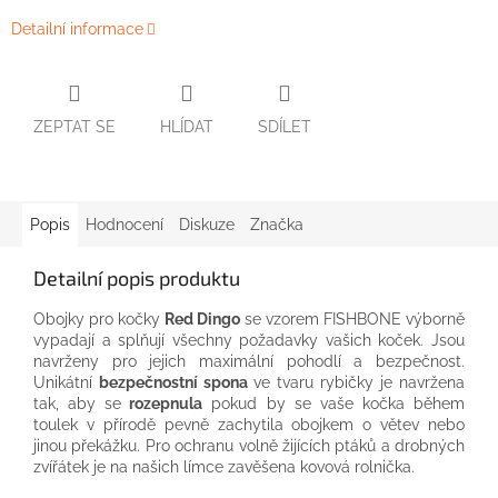
Detailní informace
ZEPTAT SE
HLÍDAT
SDÍLET
Popis
Hodnocení
Diskuze
Značka
Detailní popis produktu
Obojky pro kočky
Red Dingo
se vzorem FISHBONE výborně
vypadají a splňují všechny požadavky vašich koček. Jsou
navrženy pro jejich maximální pohodlí a bezpečnost.
Unikátní
bezpečnostní spona
ve tvaru rybičky je navržena
tak, aby se
rozepnula
pokud by se vaše kočka během
toulek v přírodě pevně zachytila obojkem o větev nebo
jinou překážku. Pro ochranu volně žijících ptáků a drobných
zvířátek je na našich límce zavěšena kovová rolnička.