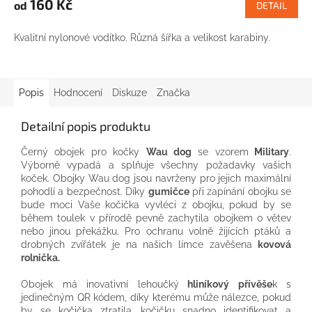
160 Kč
od
DETAIL
Kvalitní nylonové vodítko. Různá šířka a velikost karabiny.
Popis
Hodnocení
Diskuze
Značka
Detailní popis produktu
Černý obojek pro kočky
Wau dog
se vzorem
Military
.
Výborně vypadá a splňuje všechny požadavky vašich
koček. Obojky Wau dog jsou navrženy pro jejich maximální
pohodlí a bezpečnost. Díky
gumičce
při zapínání obojku se
bude moci Vaše kočička vyvléci z obojku, pokud by se
během toulek v přírodě pevně zachytila ​​obojkem o větev
nebo jinou překážku. Pro ochranu volně žijících ptáků a
drobných zvířátek je na našich límce zavěšena
kovová
rolnička.
Obojek má inovativní lehoučký
hliníkový přívěše
k s
jedinečným QR kódem, díky kterému může nálezce, pokud
by se kočička ztratila, kočičku snadno identifikovat a