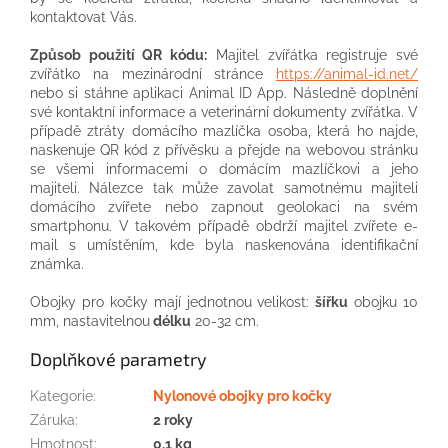
kontaktovat Vás.
Způsob použití QR kódu:
Majitel zvířátka registruje své
zvířátko na mezinárodní stránce
https://animal-id.net/
nebo si stáhne aplikaci Animal ID App. Následně doplnění
své kontaktní informace a veterinární dokumenty zvířátka. V
případě ztráty domácího mazlíčka osoba, která ho najde,
naskenuje QR kód z přívěsku a přejde na webovou stránku
se všemi informacemi o domácím mazlíčkovi a jeho
majiteli. Nálezce tak může zavolat samotnému majiteli
domácího zvířete nebo zapnout geolokaci na svém
smartphonu. V takovém případě obdrží majitel zvířete e-
mail s umístěním, kde byla naskenována identifikační
známka.
Obojky pro kočky mají jednotnou velikost:
šířku
obojku 10
mm, nastavitelnou
délku
20-32 cm.
Doplňkové parametry
Kategorie
:
Nylonové obojky pro kočky
Záruka
:
2 roky
Hmotnost
:
0.1 kg