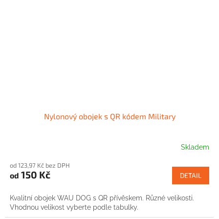
Nylonový obojek s QR kódem Military
Skladem
od 123,97 Kč bez DPH
150 Kč
od
DETAIL
Kvalitní obojek WAU DOG s QR přívěskem. Různé velikosti.
Vhodnou velikost vyberte podle tabulky.