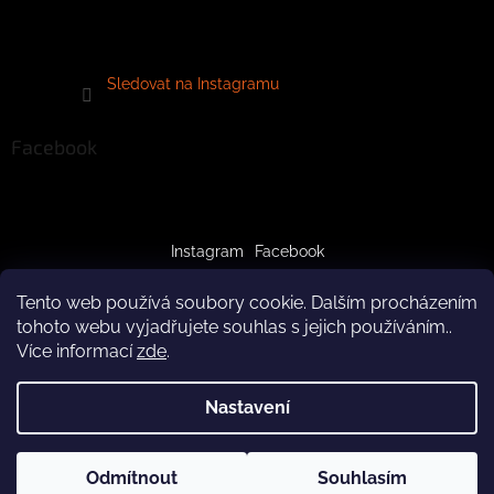
Sledovat na Instagramu
Facebook
Instagram
Facebook
Tento web používá soubory cookie. Dalším procházením
tohoto webu vyjadřujete souhlas s jejich používáním..
Více informací
zde
.
Vytvořil Shoptet
Nastavení
Copyright 2026
crazypaws.cz
. Všechna práva vyhrazena.
Z důvodu čerpání dovolené budeme produkty doručovat až po
Odmítnout
Souhlasím
Upravit nastavení cookies
3.8.2026. Za pochopení předem děkujeme! Tým Crazy Paws