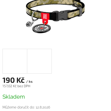
190 Kč
/ ks
157,02 Kč bez DPH
Měrná
Skladem
cena:
Můžeme doručit do:
12.8.2026