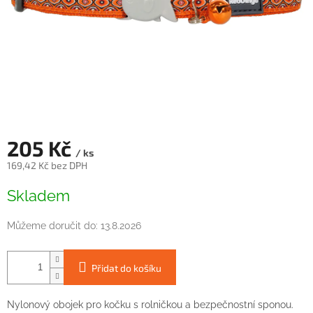
205 Kč
/ ks
169,42 Kč bez DPH
Měrná
Skladem
cena:
Můžeme doručit do:
13.8.2026
Přidat do košíku
Nylonový obojek pro kočku s rolničkou a bezpečnostní sponou.