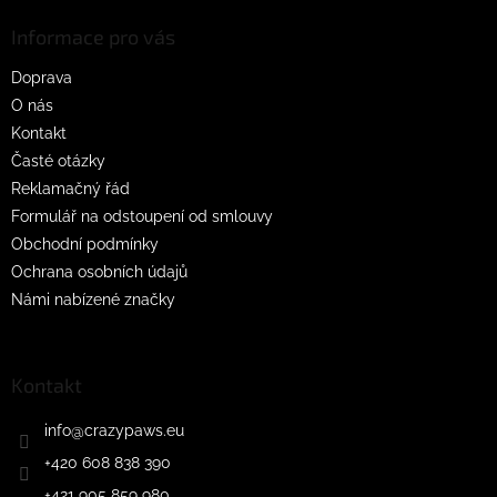
p
a
Informace pro vás
t
Doprava
í
O nás
Kontakt
Časté otázky
Reklamačný řád
Formulář na odstoupení od smlouvy
Obchodní podmínky
Ochrana osobních údajů
Námi nabízené značky
Kontakt
info
@
crazypaws.eu
+420 608 838 390
+421 905 859 980