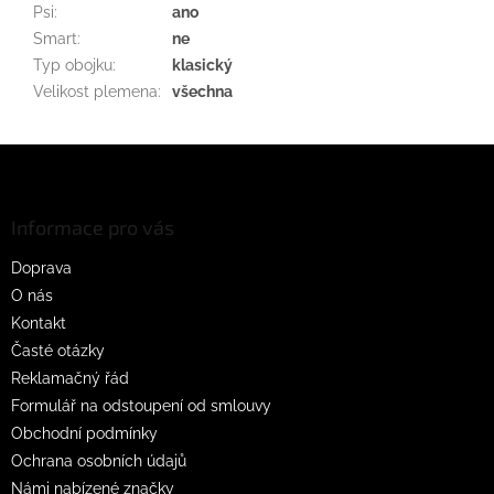
Psi
:
ano
Smart
:
ne
Typ obojku
:
klasický
Velikost plemena
:
všechna
Z
á
p
a
Informace pro vás
t
Doprava
í
O nás
Kontakt
Časté otázky
Reklamačný řád
Formulář na odstoupení od smlouvy
Obchodní podmínky
Ochrana osobních údajů
Námi nabízené značky