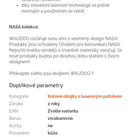
díky inovativní
laserové technologii
se
potisk
nesmaže
a
používáním se
nenič
NASA
kolekce
:
WAUDOG
rozšiřuje svou
sérii
o
vesmírný
design
NASA
!
Produkty
jsou schváleny
Úřadem
pro komunikaci
NASA
.
Nejvyšší
kvalita výrobků
a
trvanlivé
materiály zaručují
, že
nové produkty
budou
po
dlouhou
dobu
stabilní
s živým
designem
!
Překvapte svého
psa
obojkem
WAUDOG
!!
Doplňkové parametry
Kategorie
:
Kožené obojky s laserovým potiskem
Záruka
:
2 roky
EAN
:
Zvolte variantu
Barva
:
vícebarevná
Kočky
:
ne
Provedení
:
kůže