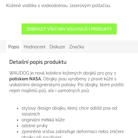
Kožené vodítka s vodeodolnou laserovým potlačou.
ZOBRAZIT VŠECHNY SOUVISEJÍCÍ PRODUKTY
Popis
Hodnocení
Diskuze
Značka
Detailní popis produktu
WAUDOG
je nová
kolekce
kožených
obojků
pro psy
s
potiskem
NASA
.
Obojky
jsou vyrobeny
z
pravé kůže
s
unikátními
designérskými
potisky
.
Psí obojky
,
které potěší
nejen
majitelů psů
, ale
i
samotných
psů:
stylový design
obojku
,
který chce
odlišit
psa
od
ostatních
originální
měkká kůže
odolné
prvky
zpevněná
vrstva
zabraňuje
deformaci
nebo
zničení
obojku
při používání