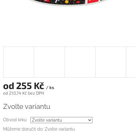
od
255 Kč
/ ks
od
210,74 Kč
bez DPH
Měrná
Zvolte variantu
cena:
Obvod krku:
Můžeme doručit do:
Zvolte variantu