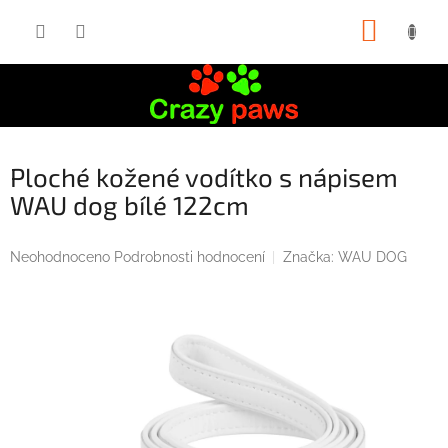
Přejít
NÁKUP
na
obsah
KOŠÍK
Ploché kožené vodítko s nápisem
WAU dog bílé 122cm
Průměrné
Neohodnoceno
Podrobnosti hodnocení
Značka:
WAU DOG
hodnocení
produktu
je
0,0
z
5
hvězdiček.