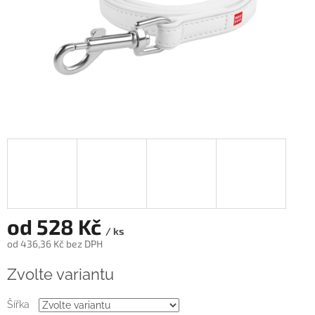
od
528 Kč
/ ks
od
436,36 Kč
bez DPH
Měrná
Zvolte variantu
cena:
Šířka