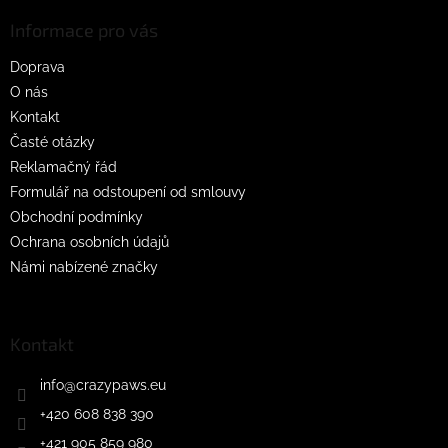
p
a
Informace pro vás
t
Doprava
í
O nás
Kontakt
Časté otázky
Reklamačný řád
Formulář na odstoupení od smlouvy
Obchodní podmínky
Ochrana osobních údajů
Námi nabízené značky
Kontakt
info
@
crazypaws.eu
+420 608 838 390
+421 905 859 980