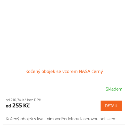
Kožený obojek se vzorem NASA černý
Skladem
od 210,74 Kč bez DPH
255 Kč
od
DETAIL
Kožený obojek s kvalitním voděodolnou laserovou potiskem.