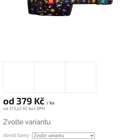
od
379 Kč
/ ks
od
313,22 Kč
bez DPH
Měrná
Zvolte variantu
cena:
obvod tlamy