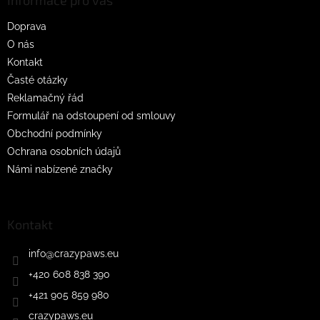
a
t
Doprava
í
O nás
Kontakt
Časté otázky
Reklamačný řád
Formulář na odstoupení od smlouvy
Obchodní podmínky
Ochrana osobních údajů
Námi nabízené značky
Kontakt
info
@
crazypaws.eu
+420 608 838 390
+421 905 859 980
crazypaws.eu