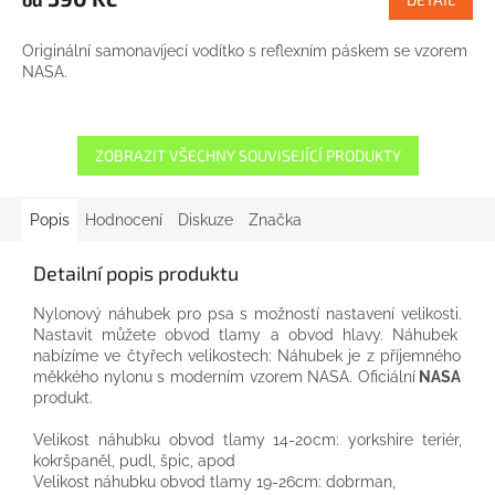
Originální samonavíjecí vodítko s reflexním páskem se vzorem
NASA.
ZOBRAZIT VŠECHNY SOUVISEJÍCÍ PRODUKTY
Popis
Hodnocení
Diskuze
Značka
Detailní popis produktu
Nylonový
náhubek pro
psa
s
možností nastavení
velikosti.
Nastavit
můžete
obvod
tlamy
a
obvod
hlavy.
Náhubek
nabízíme
ve čtyřech
velikostech:
Náhubek
je
z
příjemného
měkkého
nylonu
s moderním
vzorem
NASA.
Oficiální
NASA
produkt.
Velikost
náhubku
obvod
tlamy
14-20cm:
yorkshire
teriér,
kokršpaněl,
pudl,
špic,
apod
Velikost
náhubku
obvod
tlamy
19-26cm:
dobrman,