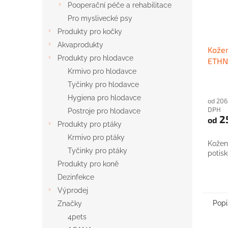
Pooperační péče a rehabilitace
Pro myslivecké psy
Produkty pro kočky
Akvaprodukty
Kožen
Produkty pro hlodavce
ETHN
Krmivo pro hlodavce
Tyčinky pro hlodavce
Hygiena pro hlodavce
od 206
DPH
Postroje pro hlodavce
2
od
Produkty pro ptáky
Krmivo pro ptáky
Kožen
Tyčinky pro ptáky
potis
Produkty pro koně
Dezinfekce
Výprodej
Popi
Značky
4pets