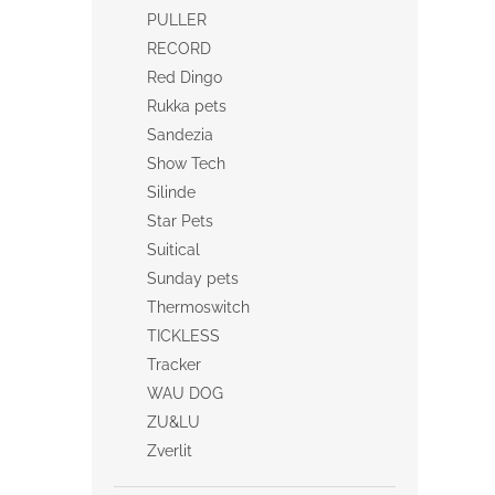
PULLER
RECORD
Red Dingo
Rukka pets
Sandezia
Show Tech
Silinde
Star Pets
Suitical
Sunday pets
Thermoswitch
TICKLESS
Tracker
WAU DOG
ZU&LU
Zverlit