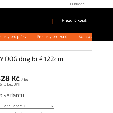
KLAMAČNÝ ŘÁD
FORMULÁŘ NA ODSTOUPENÍ OD SMLOUVY
Přihlášení
NÁKUPNÍ
Prázdný košík
KOŠÍK
dukty pro ptáky
Produkty pro koně
Dezinfekce
Výp
MY DOG dog bílé 122cm
528 Kč
/ ks
6 Kč
bez DPH
e variantu