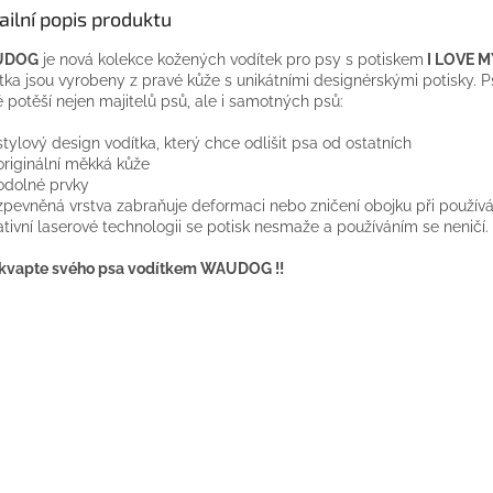
ailní popis produktu
UDOG
je nová
kolekce
kožených
vodítek
pro psy
s
potiskem
I
LOVE
M
tka
jsou vyrobeny
z
pravé kůže
s
unikátními
designérskými
potisky
.
P
é potěší
nejen
majitelů psů
, ale
i
samotných
psů:
stylový design
vodítka
,
který chce
odlišit
psa
od
ostatních
originální
měkká kůže
odolné
prvky
zpevněná
vrstva
zabraňuje
deformaci
nebo
zničení
obojku
při používá
tivní
laserové technologii
se
potisk
nesmaže
a
používáním se
neničí
.
kvapte svého
psa
vodítkem
WAUDOG
!!