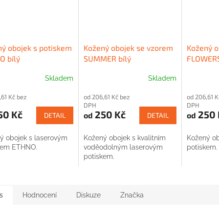
ý obojek s potiskem
Kožený obojek se vzorem
Kožený o
O bílý
SUMMER bílý
FLOWERS
Skladem
Skladem
,61 Kč bez
od 206,61 Kč bez
od 206,61 K
DPH
DPH
50 Kč
250 Kč
250 
od
od
DETAIL
DETAIL
ý obojek s laserovým
Kožený obojek s kvalitním
Kožený ob
kem ETHNO.
voděodolným laserovým
potiskem.
potiskem.
s
Hodnocení
Diskuze
Značka