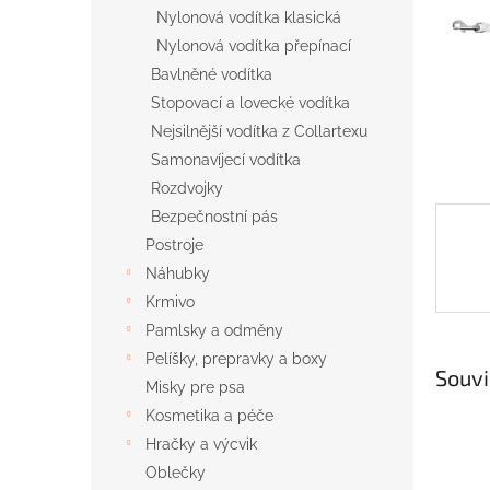
n
Nylonová vodítka klasická
e
Nylonová vodítka přepínací
l
Bavlněné vodítka
Stopovací a lovecké vodítka
Nejsilnější vodítka z Collartexu
Samonavíjecí vodítka
Rozdvojky
Bezpečnostní pás
Postroje
Náhubky
Krmivo
Pamlsky a odměny
Pelíšky, prepravky a boxy
Souvi
Misky pre psa
Kosmetika a péče
Hračky a výcvik
Oblečky