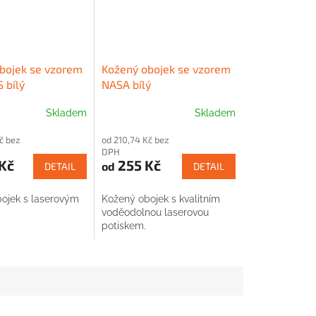
bojek se vzorem
Kožený obojek se vzorem
 bílý
NASA bílý
Skladem
Skladem
č bez
od 210,74 Kč bez
DPH
Kč
255 Kč
od
DETAIL
DETAIL
ojek s laserovým
Kožený obojek s kvalitním
voděodolnou laserovou
potiskem.