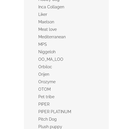
Inca Collagen
Liker
Maelson
Meat love
Mediterranean
MPS
Niggeloh
OO_MA_LOO
Orbiloc
Orijen
Orozyme
OTOM
Pet tribe
PIPER
PIPER PLATINUM
Pitch Dog
Plush puppy