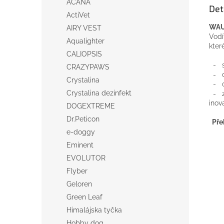
ACANA
Det
ActiVet
WA
AIRY VEST
Vodí
Aqualighter
kter
CALIOPSIS
-
CRAZYPAWS
-
Crystalina
-
Crystalina dezinfekt
-
inova
DOGEXTREME
Dr.Peticon
Pře
e-doggy
Eminent
EVOLUTOR
Flyber
Geloren
Green Leaf
Himalájska tyčka
Hobby dog