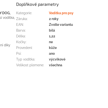
Doplňkové parametry
Y
DOG
,
Kategorie
:
Vodítka pro psy
sí
vodítka
,
Záruka
:
2 roky
EAN
:
Zvolte variantu
Barva
:
bílá
Délka
:
1,22
Kočky
:
ne
ní
díky
Provedení
:
kůže
Psi
:
ano
Typ vodítka
:
výcvikové
Velikost plemene
:
všechna