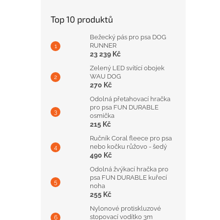
Top 10 produktů
Bežecký pás pro psa DOG
RUNNER
23 239 Kč
Zelený LED svítící obojek
WAU DOG
270 Kč
Odolná přetahovací hračka
pro psa FUN DURABLE
osmička
215 Kč
Ručník Coral fleece pro psa
nebo kočku růžovo - šedý
490 Kč
Odolná žvýkací hračka pro
psa FUN DURABLE kuřecí
noha
255 Kč
Nylonové protiskluzové
stopovací vodítko 3m