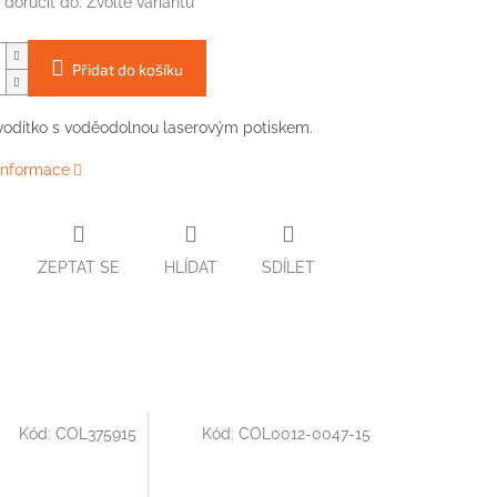
doručit do:
Zvolte variantu
Přidat do košíku
vodítko
s voděodolnou
laserovým
potiskem.
 informace
ZEPTAT SE
HLÍDAT
SDÍLET
Kód:
COL375915
Kód:
COL0012-0047-15