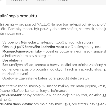
ailní popis produktu
itní pamlsky pro psa od MAELSONu jsou tou nejlepší odměnou pro 
íčka. Pamlsky mohou být použity do psích hraček, na trénink, nebo j
taní pozornosti.
Vyrobeno v
Německu
z nejlepších 100% přírodních surovin
Obsahují
98 % čerstvého kachního masa
a 2 % sušených bylinek
Monoproteinové pamlsky
– obsahují pouze jehněčí maso - snáze st
a indikované pro psy s alergiemi
Bez obilovin
Bez
umělých přísad, aromat a barviv. Ideální pro trénink založený 
odměňování psa, pro použití v logických hrách a hračkách, jakož i 
meziobčerstvení
Opětovně uzavíratelné balení udrží produkt déle čerstvý
ení:
čerstvé kachní maso 98%, sušené bylinky 2%: máta peprná, kmín,
é seno, lékořice, kurkuma, fenykl, heřmánek
ytické složení:
hrubý protein 60%, hrubé oleje a tuky 20%, vláknina 3,
l: 12,3%.
ručená denní dávka:
pro malé psy max. 15ks, pro střední psy 15-20k