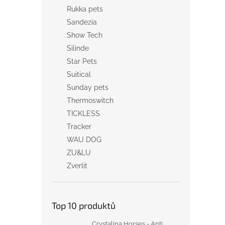
Rukka pets
Sandezia
Show Tech
Silinde
Star Pets
Suitical
Sunday pets
Thermoswitch
TICKLESS
Tracker
WAU DOG
ZU&LU
Zverlit
Top 10 produktů
Crystalina Horses - Anti