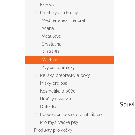
n
Krmivo
e
Pamlsky a odměny
l
Mediterranean natural
Acana
Meat love
Crystalina
RECORD
Maelson
Žvýkací pamlsky
Pelíšky, prepravky a boxy
Misky pre psa
Kosmetika a péče
Hračky a výcvik
Souvi
Oblečky
Pooperační péče a rehabilitace
Pro myslivecké psy
Produkty pro kočky