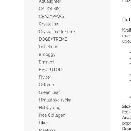
Aqualighter
CALIOPSIS
CRAZYPAWS
Det
Crystalina
Kval
Crystalina dezinfekt
mazl
DOGEXTREME
upou
Dr.Peticon
e-doggy
Eminent
EVOLUTOR
Flyber
Geloren
Green Leaf
Himalájska tyčka
Slož
Hobby dog
řeck
Inca Collagen
Anal
Liker
pope
Dopo
Maelson