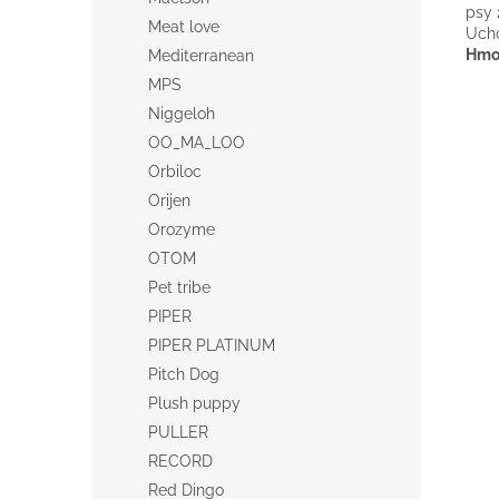
psy 
Meat love
Ucho
Hmot
Mediterranean
MPS
Niggeloh
OO_MA_LOO
Orbiloc
Orijen
Orozyme
OTOM
Pet tribe
PIPER
PIPER PLATINUM
Pitch Dog
Plush puppy
PULLER
RECORD
Red Dingo