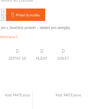
doručit do:
13.8.2026
Přidat do košíku
jen 1 živočišný proteín – ideální pro alergiky.
 informace
ZEPTAT SE
HLÍDAT
SDÍLET
Kód:
MATE2001
Kód:
MATE2000