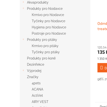
Akvaprodukty
Produkty pro hlodavce
Krmivo pro hlodavce
Tyčinky pro hlodavce
Odmě
Hygiena pro hlodavce
treat
Postroje pro hlodavce
Produkty pro ptáky
Krmivo pro ptáky
120,54
135 
Tyčinky pro ptáky
Měrná
Produkty pro koně
1 350 K
cena:
Dezinfekce
D
Výprodej
Značky
98% zv
4pets
ACANA
ActiVet
AIRY VEST
Popi