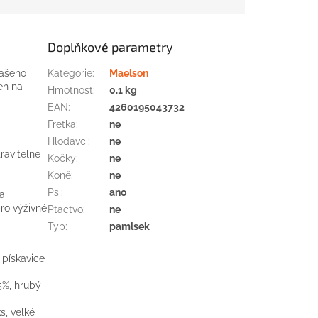
Doplňkové parametry
Vašeho
Kategorie
:
Maelson
en na
Hmotnost
:
0.1 kg
EAN
:
4260195043732
Fretka
:
ne
Hlodavci
:
ne
ravitelné
Kočky
:
ne
Koně
:
ne
Psi
:
ano
na
pro výživné
Ptactvo
:
ne
Typ
:
pamlsek
 pískavice
5%, hrubý
s, velké