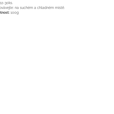
22-30ks.
vávejte: na suchém a chladném místě.
nost:
100g