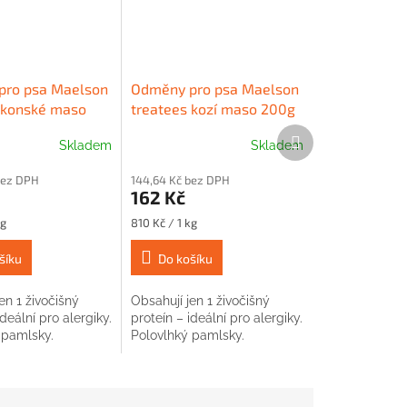
pro psa Maelson
Odměny pro psa Maelson
 konské maso
treatees kozí maso 200g
Další
Skladem
Skladem
produkt
bez DPH
144,64 Kč bez DPH
162 Kč
Měrná
kg
810 Kč / 1 kg
cena:
šíku
Do košíku
en 1 živočišný
Obsahují jen 1 živočišný
ideální pro alergiky.
proteín – ideální pro alergiky.
 pamlsky.
Polovlhký pamlsky.