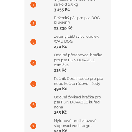
sarkoid 2,5 kg
3 155 Kč
Bežecký pás pro psa DOG
RUNNER
23 239 Kč
Zelený LED svítící obojek
WAU DOG
270 Kč
Odolná přetahovací hračka
pro psa FUN DURABLE
osmička
215 Kč
Ručník Coral fleece pro psa
nebo kočku růžovo - šedý
490 Kč
Odolná žvýkací hračka pro
psa FUN DURABLE kuřecí
noha
255 Kč
Nylonové protiskluzové
stopovací vodítko 3m
540 Kč