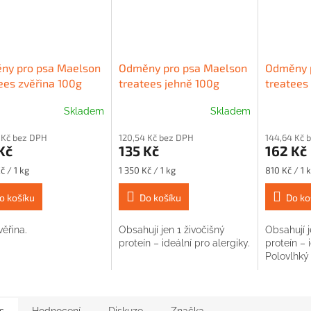
ny pro psa Maelson
Odměny pro psa Maelson
Odměny 
ees zvěřina 100g
treatees jehně 100g
treatees
200g
Skladem
Skladem
 Kč bez DPH
120,54 Kč bez DPH
144,64 Kč 
Kč
135 Kč
162 Kč
Měrná
Měrná
č / 1 kg
1 350 Kč / 1 kg
810 Kč / 1 
cena:
cena:
o košíku
Do košíku
Do ko
ěřina.
Obsahují jen 1 živočišný
Obsahují j
proteín – ideální pro alergiky.
proteín – 
Polovlhký
s
Hodnocení
Diskuze
Značka