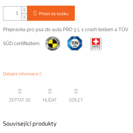
Přidat do košíku
Přepravka pro
psa
do auta
PRO
3
L
s
crash
testem
a
TÜV
SÜD
certifikátem
.
Detailní informace
ZEPTAT SE
HLÍDAT
SDÍLET
Související produkty