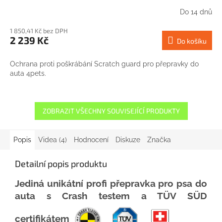
Do 14 dnů
1 850,41 Kč bez DPH
2 239 Kč
Do košíku
Ochrana proti poškrábání Scratch guard pro přepravky do
auta 4pets.
ZOBRAZIT VŠECHNY SOUVISEJÍCÍ PRODUKTY
Popis
Videa (4)
Hodnocení
Diskuze
Značka
Detailní popis produktu
Jediná
unikátní
profi
přepravka
pro
psa
do
auta
s
Crash
testem
a
TÜV
SÜD
certifikátem