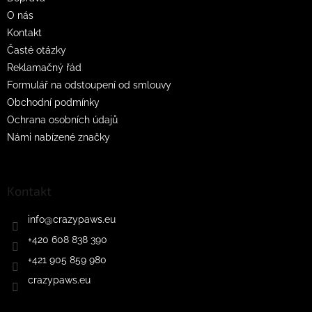
í
O nás
Kontakt
Časté otázky
Reklamačný řád
Formulář na odstoupení od smlouvy
Obchodní podmínky
Ochrana osobních údajů
Námi nabízené značky
Kontakt
info
@
crazypaws.eu
+420 608 838 390
+421 905 859 980
crazypaws.eu