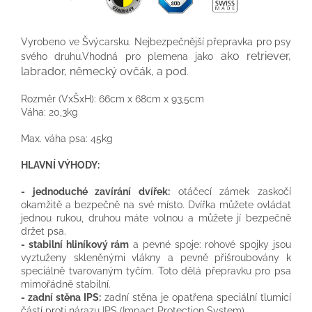
Vyrobeno ve Švýcarsku. Nejbezpečnější přepravka pro psy
ako retriever,
svého druhu.Vhodná pro plemena jako
labrador, německý ovčák, a pod
.
Rozměr
(
VxŠxH
)
:
66cm
x
68cm
x
93,5cm
Váha:
20,3kg
Max. váha psa: 45kg
HLAVNÍ VÝHODY:
- jednoduché zavírání dvířek:
otáčecí zámek zaskočí
okamžitě a bezpečně na své místo. Dvířka můžete ovládat
jednou rukou, druhou máte volnou a můžete jí bezpečně
držet psa.
- stabilní hliníkový rám
a pevné spoje: rohové spojky jsou
vyztuženy skleněnými vlákny a pevně přišroubovány k
speciálně tvarovaným tyčím. Toto dělá přepravku pro psa
mimořádně stabilní.
- zadní stěna IPS:
zadní stěna je opatřena speciální tlumicí
částí proti nárazu IPS (Impact Protection System)