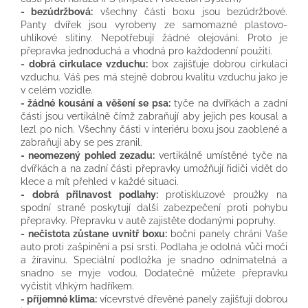
- bezúdržbová:
všechny části boxu jsou bezúdržbové.
Panty dvířek jsou vyrobeny ze samomazné plastovo-
uhlíkové slitiny. Nepotřebují žádné olejování. Proto je
přepravka jednoduchá a vhodná pro každodenní použití.
- dobrá cirkulace vzduchu:
box zajišťuje dobrou cirkulaci
vzduchu. Váš pes má stejně dobrou kvalitu vzduchu jako je
v celém vozidle.
- žádné kousání a věšení se psa:
tyče na dvířkách a zadní
části jsou vertikálně čímž zabraňují aby jejich pes kousal a
lezl po nich. Všechny části v interiéru boxu jsou zaoblené a
zabraňují aby se pes zranil.
- neomezený pohled zezadu:
vertikálně umístěné tyče na
dvířkách a na zadní části přepravky umožňují řidiči vidět do
klece a mít přehled v každé situaci.
- dobrá přilnavost podlahy:
protiskluzové proužky na
spodní straně poskytují další zabezpečení proti pohybu
přepravky. Přepravku v autě zajistěte dodanými popruhy.
- nečistota zůstane uvnitř boxu:
boční panely chrání Vaše
auto proti zašpinění a psí srsti. Podlaha je odolná vůči moči
a žíravinu. Speciální podložka je snadno odnímatelná a
snadno se myje vodou. Dodatečně můžete přepravku
vyčistit vlhkým hadříkem.
- příjemné klima:
vícevrstvé dřevěné panely zajišťují dobrou