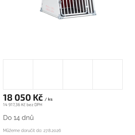
18 050 Kč
/ ks
14 917,36 Kč bez DPH
Měrná
Do 14 dnů
cena:
Můžeme doručit do:
27.8.2026