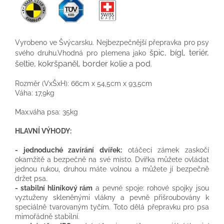
Vyrobeno ve Švýcarsku. Nejbezpečnější přepravka pro psy
špic, bígl, teriér,
svého druhu.Vhodná pro plemena jako
šeltie, kokršpaněl, border kolie a pod
.
Rozměr (VxŠxH): 66cm x 54,5cm x 93,5cm
Váha: 17,9kg
Max.váha psa: 35kg
HLAVNÍ VÝHODY:
- jednoduché zavírání dvířek:
otáčecí zámek zaskočí
okamžitě a bezpečně na své místo. Dvířka můžete ovládat
jednou rukou, druhou máte volnou a můžete jí bezpečně
držet psa.
- stabilní hliníkový rám
a pevné spoje: rohové spojky jsou
vyztuženy skleněnými vlákny a pevně přišroubovány k
speciálně tvarovaným tyčím. Toto dělá přepravku pro psa
mimořádně stabilní.