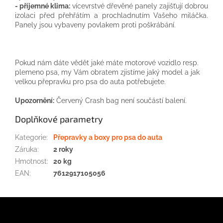
- příjemné klima:
vícevrstvé dřevěné panely zajišťují dobrou
izolaci před přehřátím a prochladnutím Vašeho miláčka.
Panely jsou vybaveny povlakem proti poškrábání.
Pokud nám dáte vědět jaké máte motorové vozidlo resp.
plemeno psa, my Vám obratem zjistíme jaký model a jak
velkou přepravku pro psa do auta potřebujete.
Upozornění:
Červený Crash bag není součástí balení.
Doplňkové parametry
Kategorie
:
Přepravky a boxy pro psa do auta
Záruka
:
2 roky
Hmotnost
:
20 kg
EAN
:
7612917105056
Z
á