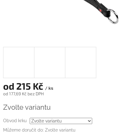
od
215 Kč
/ ks
od
177,69 Kč
bez DPH
Měrná
Zvolte variantu
cena:
Obvod krku
Můžeme doručit do:
Zvolte variantu