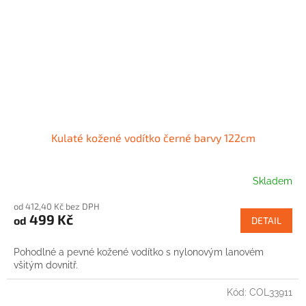
Kulaté kožené vodítko černé barvy 122cm
Skladem
od 412,40 Kč bez DPH
499 Kč
od
DETAIL
Pohodlné a pevné kožené vodítko s nylonovým lanovém
všitým dovnitř.
Kód:
COL33911