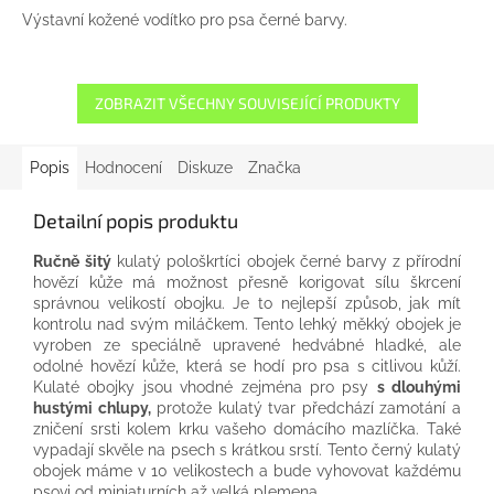
Výstavní kožené vodítko pro psa černé barvy.
ZOBRAZIT VŠECHNY SOUVISEJÍCÍ PRODUKTY
Popis
Hodnocení
Diskuze
Značka
Detailní popis produktu
Ručně
šitý
kulatý pološkrtíci obojek černé barvy z přírodní
hovězí kůže má možnost přesně korigovat sílu škrcení
správnou velikostí obojku. Je to nejlepší způsob, jak mít
kontrolu nad svým miláčkem. Tento lehký měkký obojek je
vyroben ze speciálně upravené hedvábné hladké, ale
odolné hovězí kůže, která se hodí pro psa s citlivou kůží.
Kulaté obojky jsou vhodné zejména pro psy
s dlouhými
hustými chlupy,
protože kulatý tvar předchází zamotání a
zničení srsti kolem krku vašeho domácího mazlíčka. Také
vypadají skvěle na psech s krátkou srstí. Tento černý kulatý
obojek máme v 10 velikostech a bude vyhovovat každému
psovi od miniaturních až velká plemena.