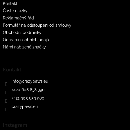
v
Kontakt
k
Časté otázky
y
Reklamačný řád
v
ý
Formulář na odstoupení od smlouvy
p
Obchodní podmínky
i
Ochrana osobních údajů
s
u
Námi nabízené značky
Kontakt
info
@
crazypaws.eu
+420 608 838 390
+421 905 859 980
crazypaws.eu
Instagram