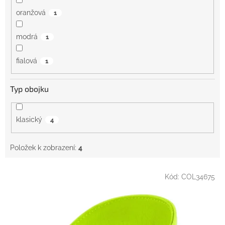
oranžová
1
modrá
1
fialová
1
Typ obojku
klasický
4
Položek k zobrazení:
4
V
Kód:
COL34675
ý
p
i
s