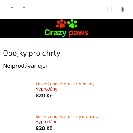
Přejít
NÁKUP
na
obsah
KOŠÍK
Obojky pro chrty
Nejprodávanější
Kožený obojek pro chrty zelený
Vyprodáno
820 Kč
Kožený obojek pro chrty oranžový
Vyprodáno
820 Kč