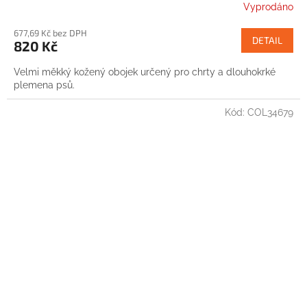
Vyprodáno
677,69 Kč bez DPH
DETAIL
820 Kč
Velmi měkký kožený obojek určený pro chrty a dlouhokrké
plemena psů.
Kód:
COL34679