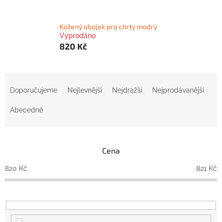
Kožený obojek pro chrty modrý
Vyprodáno
820 Kč
Ř
a
Doporučujeme
Nejlevnější
Nejdražší
Nejprodávanější
z
e
Abecedně
n
í
p
Cena
r
o
820
Kč
821
Kč
d
u
k
t
ů