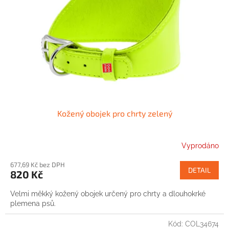
p
r
o
d
u
k
t
ů
Kožený obojek pro chrty zelený
Vyprodáno
677,69 Kč bez DPH
DETAIL
820 Kč
Velmi měkký kožený obojek určený pro chrty a dlouhokrké
plemena psů.
Kód:
COL34674