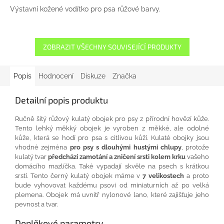
Výstavní kožené vodítko pro psa růžové barvy.
ZOBRAZIT VŠECHNY SOUVISEJÍCÍ PRODUKTY
Popis
Hodnocení
Diskuze
Značka
Detailní popis produktu
Ručně
šitý
růžový
kulatý
obojek
pro
psy
z přírodní
hovězí kůže
.
Tento lehký
měkký
obojek
je vyroben
z měkké
, ale
odolné
kůže
, která se
hodí
pro
psa
s citlivou
kůží
.
Kulaté
obojky jsou
vhodné zejména
pro psy
s
dlouhými
hustými
chlupy
, protože
kulatý tvar
předchází
zamotání
a
zničení
srsti
kolem
krku
vašeho
domácího mazlíčka
.
Také
vypadají skvěle na
psech
s
krátkou
srstí
.
Tento černý
kulatý
obojek
máme
v
7
velikostech
a
proto
bude vyhovovat
každému
psovi
od
miniaturních
až
po
velká
plemena
.
Obojek
má
uvnitř
nylonové
lano
, které zajišťuje
jeho
pevnost
a
tvar.
Doplňkové parametry