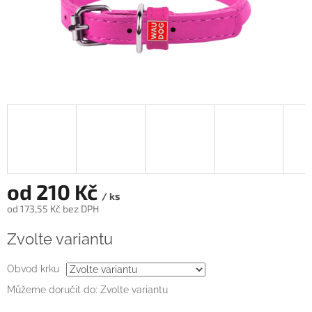
od
210 Kč
/ ks
od
173,55 Kč
bez DPH
Měrná
Zvolte variantu
cena:
Obvod krku
Můžeme doručit do:
Zvolte variantu