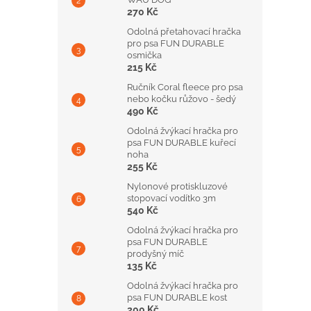
270 Kč
Odolná přetahovací hračka
pro psa FUN DURABLE
osmička
215 Kč
Ručník Coral fleece pro psa
nebo kočku růžovo - šedý
490 Kč
Odolná žvýkací hračka pro
psa FUN DURABLE kuřecí
noha
255 Kč
Nylonové protiskluzové
stopovací vodítko 3m
540 Kč
Odolná žvýkací hračka pro
psa FUN DURABLE
prodyšný míč
135 Kč
Odolná žvýkací hračka pro
psa FUN DURABLE kost
200 Kč