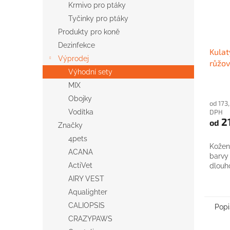
Krmivo pro ptáky
Tyčinky pro ptáky
Produkty pro koně
Dezinfekce
Kulat
Výprodej
růžov
Výhodní sety
MIX
Obojky
od 173
DPH
Vodítka
2
od
Značky
4pets
Kožen
ACANA
barvy
ActiVet
dlouh
AIRY VEST
Aqualighter
CALIOPSIS
Popi
CRAZYPAWS