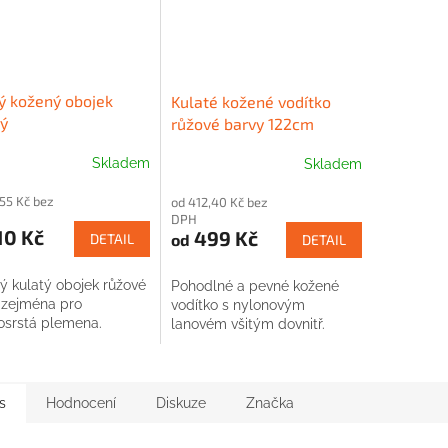
ý kožený obojek
Kulaté kožené vodítko
ý
růžové barvy 122cm
Skladem
Skladem
,55 Kč bez
od 412,40 Kč bez
DPH
10 Kč
499 Kč
od
DETAIL
DETAIL
ý kulatý obojek růžové
Pohodlné a pevné kožené
 zejména pro
vodítko s nylonovým
osrstá plemena.
lanovém všitým dovnitř.
s
Hodnocení
Diskuze
Značka