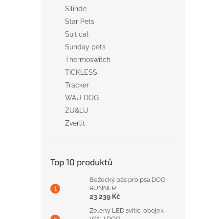
Silinde
Star Pets
Suitical
Sunday pets
Thermoswitch
TICKLESS
Tracker
WAU DOG
ZU&LU
Zverlit
Top 10 produktů
Bežecký pás pro psa DOG
RUNNER
23 239 Kč
Zelený LED svítící obojek
WAU DOG