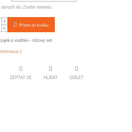
doručit do:
Zvolte variantu
Přidat do košíku
bojek
a
vodítko -
růžový
set
.
 informace
ZEPTAT SE
HLÍDAT
SDÍLET