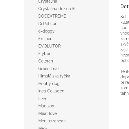
Crystalina
Det
Crystalina dezinfekt
DOGEXTREME
Set 
kula
Dr.Peticon
hodí
e-doggy
vhod
zamo
Eminent
skvě
EVOLUTOR
zaji
Flyber
neza
poho
Geloren
Green Leaf
Tent
Himalájska tyčka
dopo
přiř
Hobby dog
komb
Inca Collagen
táhn
Liker
Maelson
Meat love
Mediterranean
MPS