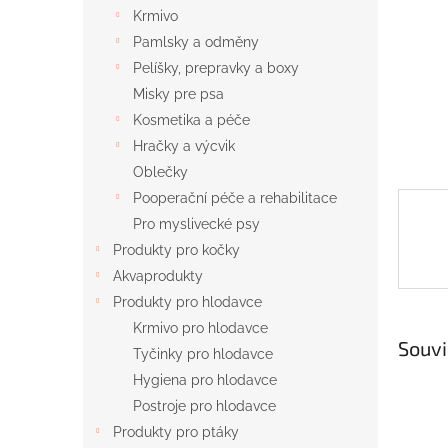
n
Krmivo
e
Pamlsky a odměny
l
Pelíšky, prepravky a boxy
Misky pre psa
Kosmetika a péče
Hračky a výcvik
Oblečky
Pooperační péče a rehabilitace
Pro myslivecké psy
Produkty pro kočky
Akvaprodukty
Produkty pro hlodavce
Krmivo pro hlodavce
Souvi
Tyčinky pro hlodavce
Hygiena pro hlodavce
Postroje pro hlodavce
Produkty pro ptáky