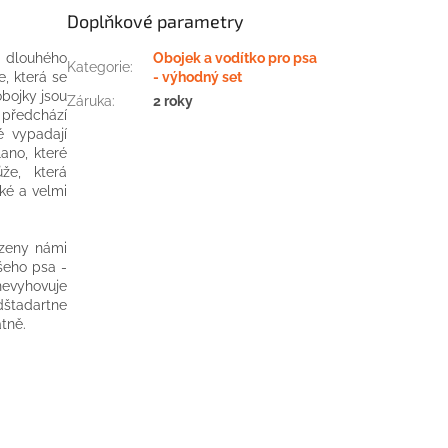
Doplňkové parametry
m dlouhého
Obojek a vodítko pro psa
Kategorie
:
e, která se
- výhodný set
obojky jsou
Záruka
:
2 roky
 předchází
é vypadají
lano, které
ůže, která
ké a velmi
azeny námi
šeho psa -
nevyhovuje
dštadartne
tně.