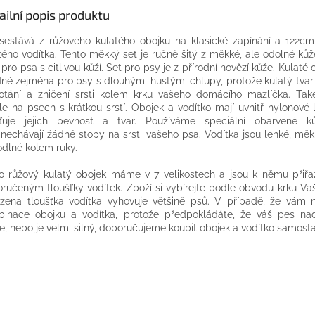
ailní popis produktu
sestává z růžového kulatého obojku na klasické zapínání a 122c
tého vodítka. Tento měkký set je ručně šitý z měkké, ale odolné kůž
 pro psa s citlivou kůží. Set pro psy je z přírodní hovězí kůže. Kulaté 
né zejména pro psy s dlouhými hustými chlupy, protože kulatý tvar
tání a zničení srsti kolem krku vašeho domácího mazlíčka. Tak
le na psech s krátkou srstí. Obojek a vodítko mají uvnitř nylonové 
šťuje jejich pevnost a tvar. Používáme speciální obarvené k
nechávají žádné stopy na srsti vašeho psa. Vodítka jsou lehké, měk
dlné kolem ruky.
o růžový kulatý obojek máme v 7 velikostech a jsou k němu přiř
ručeným tloušťky vodítek. Zboží si vybírejte podle obvodu krku Va
azena tloušťka vodítka vyhovuje většině psů. V případě, že vám 
inace obojku a vodítka, protože předpokládáte, že váš pes na
e, nebo je velmi silný, doporučujeme koupit obojek a vodítko samosta