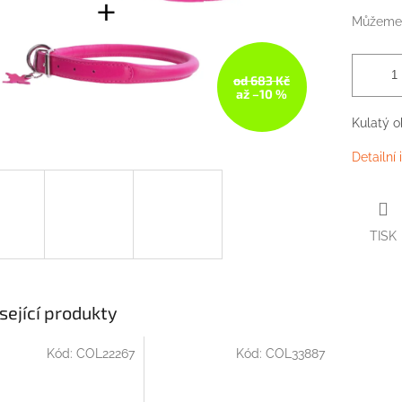
Můžeme 
od 683 Kč
až –10 %
Kulatý
o
Detailní
TISK
sející produkty
Kód:
COL22267
Kód:
COL33887