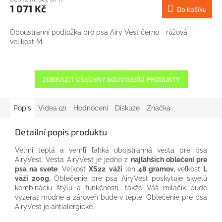
1 071 Kč
Do košíku
Oboustranní podložka pro psa Airy Vest černo - růžová
velikost M.
ZOBRAZIT VŠECHNY SOUVISEJÍCÍ PRODUKTY
Popis
Videa (2)
Hodnocení
Diskuze
Značka
Detailní popis produktu
Veľmi teplá a vemľi ľahká obojstranná vesta pre psa
AiryVest. Vesta AiryVest je jedno z
najľahších oblečení pre
psa na svete
. Veľkosť
XS22
váži
len
48 gramov,
veľkosť
L
váži 200g.
Oblečenie pre psa
AiryVest
poskytuje skvelú
kombináciu štýlu a funkčnosti, takže Váš miláčik
bude
vyzerať
módne
a zároveň bude v teple. Oblečenie pre psa
AiryVest je antialergické.