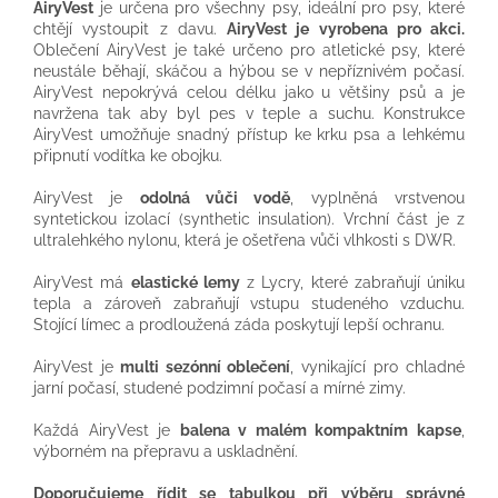
AiryVest
je určena pro všechny psy, ideální pro psy, které
chtějí vystoupit z davu.
AiryVest je vyrobena pro akci.
Oblečení AiryVest je také určeno pro atletické psy, které
neustále běhají, skáčou a hýbou se v nepříznivém počasí.
AiryVest nepokrývá celou délku jako u většiny psů a je
navržena tak aby byl pes v teple a suchu. Konstrukce
AiryVest umožňuje snadný přístup ke krku psa a lehkému
připnutí vodítka ke obojku.
AiryVest je
odolná vůči vodě
, vyplněná vrstvenou
syntetickou izolací (synthetic insulation). Vrchní část je z
ultralehkého nylonu, která je ošetřena vůči vlhkosti s DWR.
AiryVest má
elastické lemy
z Lycry, které zabraňují úniku
tepla a zároveň zabraňují vstupu studeného vzduchu.
Stojící límec a prodloužená záda poskytují lepší ochranu.
AiryVest je
multi sezónní oblečení
, vynikající pro chladné
jarní počasí, studené podzimní počasí a mírné zimy.
Každá AiryVest je
balena v malém kompaktním kapse
,
výborném na přepravu a uskladnění.
Doporučujeme řídit se tabulkou při výběru správné