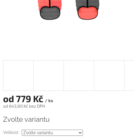
od
779 Kč
/ ks
od
643,80 Kč
bez DPH
Měrná
Zvolte variantu
cena:
Velikost