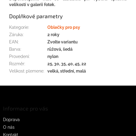
velikostí v galerii fotek.
Doplňkové parametry
Kategorie
:
Oblečky pro psy
Záruka
:
2 roky
EAN
:
Zvolte variantu
Barva
:
růžová, šedá
Provedení
:
nylon
Rozměr
:
25, 30, 35, 40, 45, 22
Velikost plemene
:
velká, střední, malá
Z
á
p
a
Informace pro vás
t
Doprava
í
O nás
Kontakt