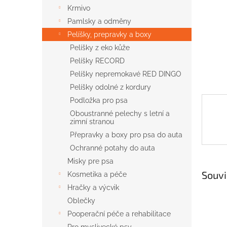
n
Krmivo
e
Pamlsky a odměny
l
Pelíšky, prepravky a boxy
Pelíšky z eko kůže
Pelíšky RECORD
Pelíšky nepremokavé RED DINGO
Pelíšky odolné z kordury
Podložka pro psa
Oboustranné pelechy s letní a
zimní stranou
Přepravky a boxy pro psa do auta
Ochranné potahy do auta
Misky pre psa
Souvi
Kosmetika a péče
Hračky a výcvik
Oblečky
Pooperační péče a rehabilitace