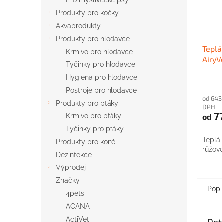
Pro myslivecké psy
Produkty pro kočky
Akvaprodukty
Produkty pro hlodavce
Teplá
Krmivo pro hlodavce
AiryV
Tyčinky pro hlodavce
Hygiena pro hlodavce
Postroje pro hlodavce
od 643
Produkty pro ptáky
DPH
7
od
Krmivo pro ptáky
Tyčinky pro ptáky
Teplá 
Produkty pro koně
růžovo
Dezinfekce
Výprodej
Značky
Popi
4pets
ACANA
ActiVet
Det