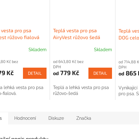
 vesta pro psa
Teplá vesta pro psa
Teplá ve
est růžovo fialová
AiryVest růžovo šedá
DOG celo
Skladem
Skladem
,80 Kč bez
od 643,80 Kč bez
od 714,88 
DPH
DPH
79 Kč
779 Kč
865 
od
od
DETAIL
DETAIL
a lehká vesta pro psa
Teplá a lehká vesta pro psa
Vynikající
-fialová.
růžovo-šedá
pro psa. 
s
Hodnocení
Diskuze
Značka
ailní popis produktu