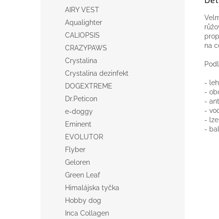
AIRY VEST
Velm
Aqualighter
růžo
CALIOPSIS
prop
na
c
CRAZYPAWS
Crystalina
Podl
Crystalina dezinfekt
-
le
DOGEXTREME
-
o
b
Dr.Peticon
-
ant
-
vo
e-doggy
-
lze
Eminent
-
ba
EVOLUTOR
Flyber
Geloren
Green Leaf
Himalájska tyčka
Hobby dog
Inca Collagen