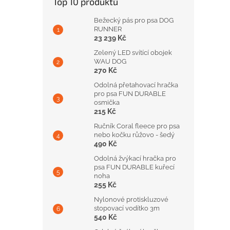
Top 10 produktů
Bežecký pás pro psa DOG
RUNNER
23 239 Kč
Zelený LED svítící obojek
WAU DOG
270 Kč
Odolná přetahovací hračka
pro psa FUN DURABLE
osmička
215 Kč
Ručník Coral fleece pro psa
nebo kočku růžovo - šedý
490 Kč
Odolná žvýkací hračka pro
psa FUN DURABLE kuřecí
noha
255 Kč
Nylonové protiskluzové
stopovací vodítko 3m
540 Kč