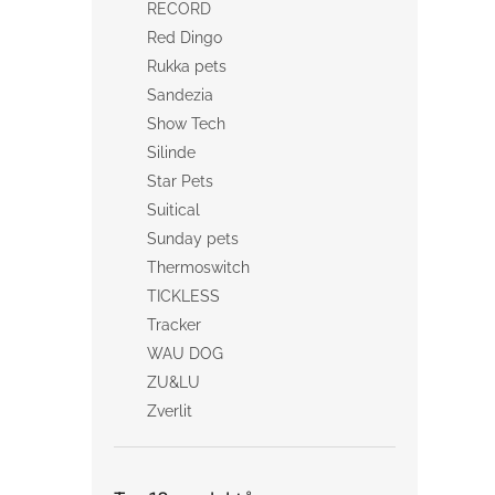
RECORD
Red Dingo
Rukka pets
Sandezia
Show Tech
Silinde
Star Pets
Suitical
Sunday pets
Thermoswitch
TICKLESS
Tracker
WAU DOG
ZU&LU
Zverlit