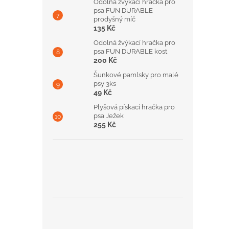
Odolná žvýkací hračka pro
psa FUN DURABLE
prodyšný míč
135 Kč
Odolná žvýkací hračka pro
psa FUN DURABLE kost
200 Kč
Šunkové pamlsky pro malé
psy 3ks
49 Kč
Plyšová pískací hračka pro
psa Ježek
255 Kč