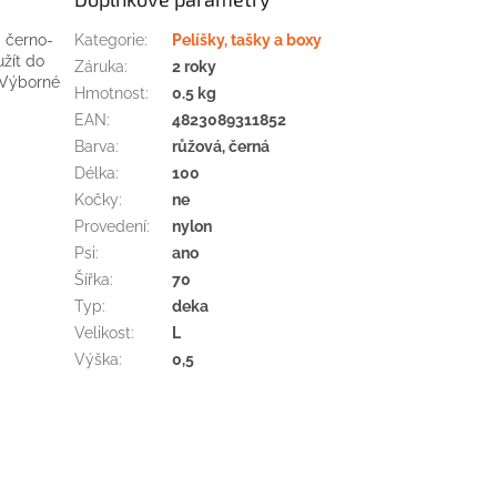
á
černo
-
Kategorie
:
Pelíšky, tašky a boxy
žít
do
Záruka
:
2 roky
Výborné
Hmotnost
:
0.5 kg
EAN
:
4823089311852
Barva
:
růžová, černá
Délka
:
100
Kočky
:
ne
Provedení
:
nylon
Psi
:
ano
Šířka
:
70
Typ
:
deka
Velikost
:
L
Výška
:
0,5