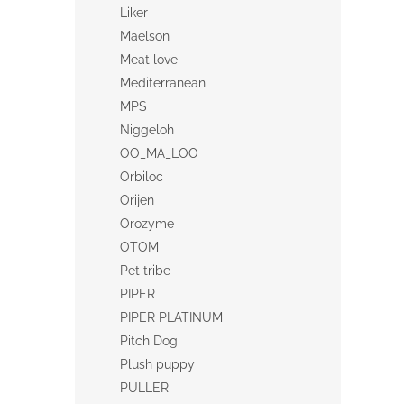
Liker
Maelson
Meat love
Mediterranean
MPS
Niggeloh
OO_MA_LOO
Orbiloc
Orijen
Orozyme
OTOM
Pet tribe
PIPER
PIPER PLATINUM
Pitch Dog
Plush puppy
PULLER