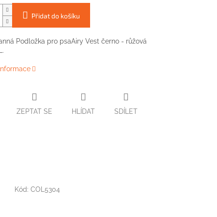
Přidat do košíku
nná Podložka pro psaAiry Vest černo - růžová
L.
 informace
ZEPTAT SE
HLÍDAT
SDÍLET
Kód:
COL5304