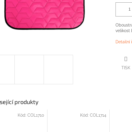
Oboustra
velikost 
Detailní
TISK
sející produkty
Kód:
COL1710
Kód:
COL1714