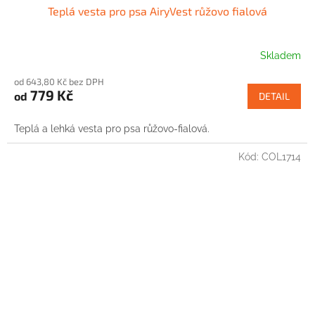
Teplá vesta pro psa AiryVest růžovo fialová
Skladem
od 643,80 Kč bez DPH
779 Kč
od
DETAIL
Teplá a lehká vesta pro psa růžovo-fialová.
Kód:
COL1714