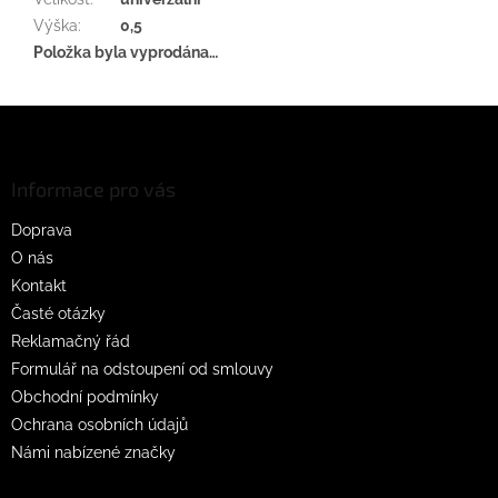
Výška
:
0,5
Položka byla vyprodána…
Z
á
p
a
Informace pro vás
t
Doprava
í
O nás
Kontakt
Časté otázky
Reklamačný řád
Formulář na odstoupení od smlouvy
Obchodní podmínky
Ochrana osobních údajů
Námi nabízené značky