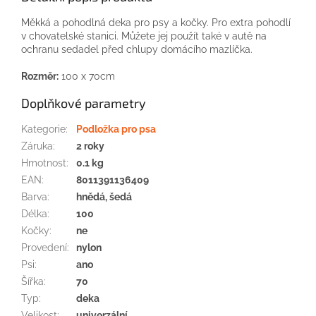
Měkká a pohodlná deka pro psy a kočky. Pro extra pohodlí
v chovatelské stanici. Můžete jej použít také v autě na
ochranu sedadel před chlupy domácího mazlíčka.
Rozměr:
100 x 70cm
Doplňkové parametry
Kategorie
:
Podložka pro psa
Záruka
:
2 roky
Hmotnost
:
0.1 kg
EAN
:
8011391136409
Barva
:
hnědá, šedá
Délka
:
100
Kočky
:
ne
Provedení
:
nylon
Psi
:
ano
Šířka
:
70
Typ
:
deka
Velikost
:
univerzální