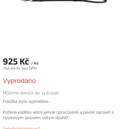
925 Kč
/ ks
764,46 Kč bez DPH
Měrná
Vyprodáno
cena:
Můžeme doručit do:
14.8.2026
Položka byla vyprodána…
Kožené
vodítko
velmi jemně
opracované
a
pevné
zároveň
s
nylonovým
lanovém
všitým
dovnitř
.
Detailní informace