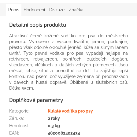
Popis
Hodnocení
Diskuze
Značka
Detailní popis produktu
Atraktivní
černé
kožené
vodítko
pro
psa
do
městského
provozu
.
Vyrobeno z vysoce kvalitní
,
jemné
,
poddajné
,
přesto
však
odolné
okrouhlé
jehněčí kůže
se silným
lanem
uvnitř.
Tyto
pevné
vodítka
pro
psa
vypadají nejlépe
na
retrívrech,
rotvajlerech
,
pointřech
,
buldocích
,
dogách
,
vlkodavech
,
vlčákoch
a
dalších velkých
plemenech
.
Jsou
měkké,
lehké
, silné
a
pohodlně
se drží
.
To
zajišťuje
lepší
kontrolu
nad
psem,
což
využijete
zejména při
procházkách
v
davech
a
husté
dopravě.
Oblíbené
u
služebních
psů
.
Délka
55cm
.
Doplňkové parametry
Kategorie
:
Kulaté vodítka pro psy
Záruka
:
2 roky
Hmotnost
:
0.3 kg
EAN
:
4820082492434