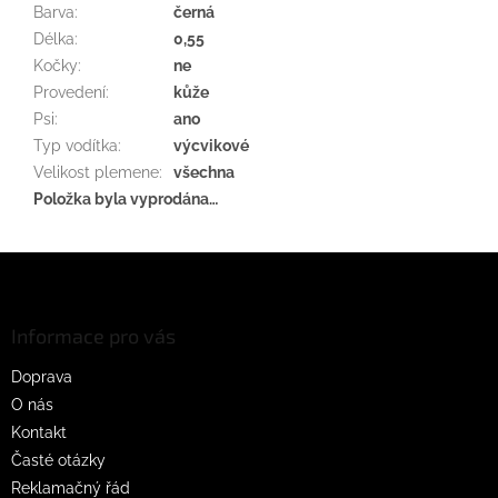
Barva
:
černá
Délka
:
0,55
Kočky
:
ne
Provedení
:
kůže
Psi
:
ano
Typ vodítka
:
výcvikové
Velikost plemene
:
všechna
Položka byla vyprodána…
Z
á
p
a
Informace pro vás
t
Doprava
í
O nás
Kontakt
Časté otázky
Reklamačný řád