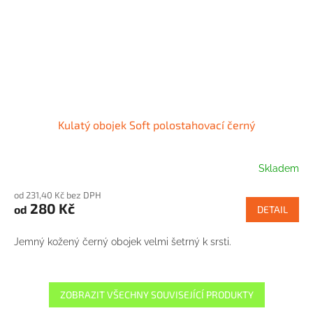
Kulatý obojek Soft polostahovací černý
Skladem
od 231,40 Kč bez DPH
280 Kč
od
DETAIL
Jemný kožený černý obojek velmi šetrný k srsti.
ZOBRAZIT VŠECHNY SOUVISEJÍCÍ PRODUKTY