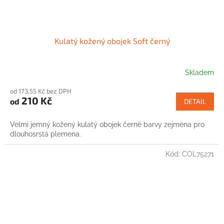
Kulatý kožený obojek Soft černý
Skladem
od 173,55 Kč bez DPH
210 Kč
od
DETAIL
Velmi jemný kožený kulatý obojek černé barvy zejména pro
dlouhosrstá plemena.
Kód:
COL75271