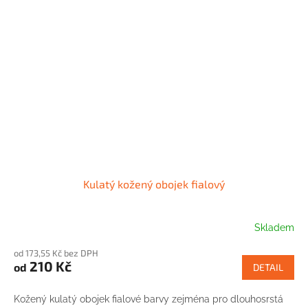
Kulatý kožený obojek fialový
Skladem
od 173,55 Kč bez DPH
210 Kč
od
DETAIL
Kožený kulatý obojek fialové barvy zejména pro dlouhosrstá