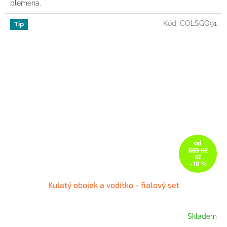
plemena.
Kód:
COLSGO91
Tip
od
683 Kč
až
–10 %
Kulatý obojek a vodítko - fialový set
Skladem