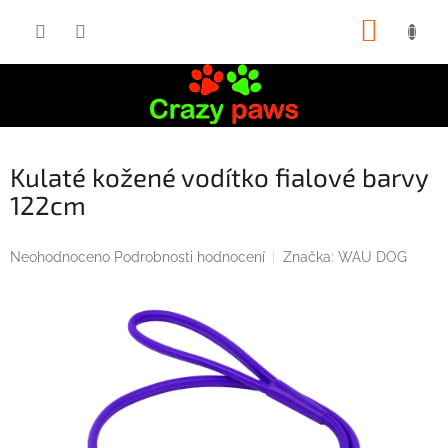
Přejít
NÁKUP
na
obsah
KOŠÍK
Kulaté kožené vodítko fialové barvy
122cm
Průměrné
Neohodnoceno
Podrobnosti hodnocení
Značka:
WAU DOG
hodnocení
produktu
je
0,0
z
5
hvězdiček.