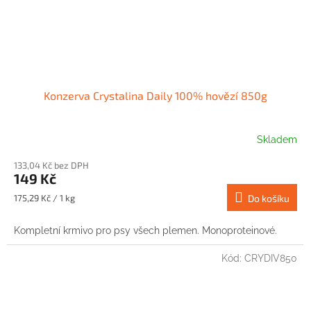
Konzerva Crystalina Daily 100% hovězí 850g
Skladem
133,04 Kč bez DPH
149 Kč
Měrná
175,29 Kč / 1 kg
Do košíku
cena:
Kompletní krmivo pro psy všech plemen. Monoproteinové.
Kód:
CRYDIV850