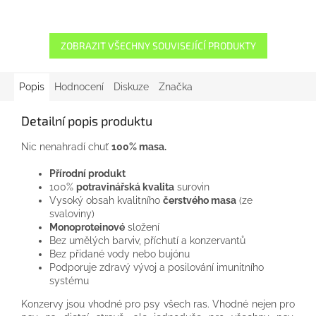
ZOBRAZIT VŠECHNY SOUVISEJÍCÍ PRODUKTY
Popis
Hodnocení
Diskuze
Značka
Detailní popis produktu
Nic nenahradí chuť
100% masa.
Přírodní produkt
100%
potravinářská kvalita
surovin
Vysoký obsah kvalitního
čerstvého masa
(ze
svaloviny)
Monoproteinové
složení
Bez umělých barviv, příchutí a konzervantů
Bez přidané vody nebo bujónu
Podporuje zdravý vývoj a posilování imunitního
systému
Konzervy jsou vhodné pro psy všech ras. Vhodné nejen pro