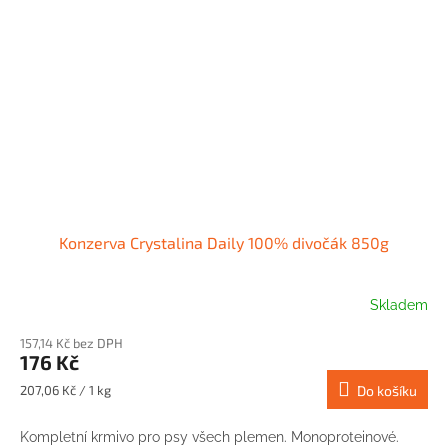
Konzerva Crystalina Daily 100% divočák 850g
Skladem
157,14 Kč bez DPH
176 Kč
Měrná
207,06 Kč / 1 kg
Do košíku
cena:
Kompletní krmivo pro psy všech plemen. Monoproteinové.