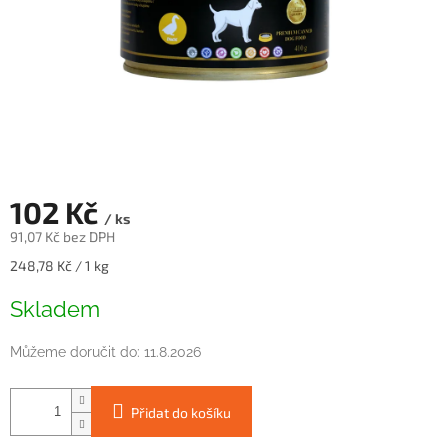
102 Kč
/ ks
91,07 Kč bez DPH
Měrná
248,78 Kč / 1 kg
cena:
Skladem
Můžeme doručit do:
11.8.2026
Přidat do košíku