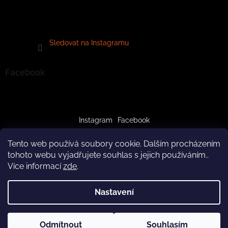
Sledovat na Instagramu
Facebook
Instagram
Facebook
Tento web používá soubory cookie. Dalším procházením
tohoto webu vyjadřujete souhlas s jejich používáním..
Více informací
zde
.
Vytvořil Shoptet
Nastavení
Copyright 2026
crazypaws.cz
. Všechna práva vyhrazena.
Z důvodu čerpání dovolené budeme produkty doručovat až po
Odmítnout
Souhlasím
Upravit nastavení cookies