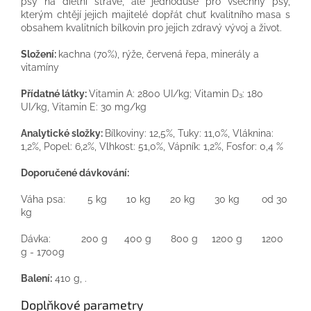
psy na dietní stravě, ale jednoduše pro všechny psy,
kterým chtějí jejich majitelé dopřát chuť kvalitního masa s
obsahem kvalitních bílkovin pro jejich zdravý vývoj a život.
Složení:
kachna (70%), rýže, červená řepa, minerály a
vitamíny
Přídatné látky:
Vitamin A: 2800 UI/kg; Vitamin D₃: 180
UI/kg, Vitamin E: 30 mg/kg
Analytické složky:
Bílkoviny: 12,5%, Tuky: 11,0%, Vláknina:
1,2%, Popel: 6,2%, Vlhkost: 51,0%, Vápník: 1,2%, Fosfor: 0,4 %
Doporučené dávkování:
Váha psa: 5 kg 10 kg 20 kg 30 kg od 30
kg
Dávka: 200 g 400 g 800 g 1200 g 1200
g - 1700g
Balení:
410 g, .
Doplňkové parametry