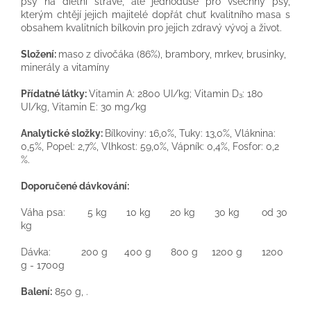
psy na dietní stravě, ale jednoduše pro všechny psy,
kterým chtějí jejich majitelé dopřát chuť kvalitního masa s
obsahem kvalitních bílkovin pro jejich zdravý vývoj a život.
Složení:
maso z divočáka (86%), brambory, mrkev, brusinky,
minerály a vitamíny
Přídatné látky:
Vitamin A: 2800 UI/kg; Vitamin D₃: 180
UI/kg, Vitamin E: 30 mg/kg
Analytické složky:
Bílkoviny: 16,0%, Tuky: 13,0%, Vláknina:
0,5%, Popel: 2,7%, Vlhkost: 59,0%, Vápník: 0,4%, Fosfor: 0,2
%.
Doporučené dávkování:
Váha psa: 5 kg 10 kg 20 kg 30 kg od 30
kg
Dávka: 200 g 400 g 800 g 1200 g 1200
g - 1700g
Balení:
850 g, .