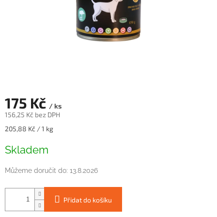
175 Kč
/ ks
156,25 Kč bez DPH
Měrná
205,88 Kč / 1 kg
cena:
Skladem
Můžeme doručit do:
13.8.2026
Přidat do košíku