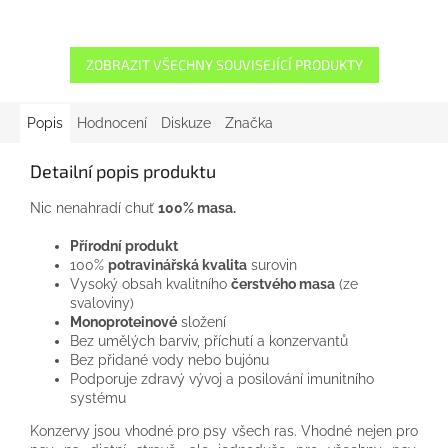
ZOBRAZIT VŠECHNY SOUVISEJÍCÍ PRODUKTY
Popis
Hodnocení
Diskuze
Značka
Detailní popis produktu
Nic nenahradí chuť
100% masa.
Přírodní produkt
100%
potravinářská kvalita
surovin
Vysoký obsah kvalitního
čerstvého masa
(ze
svaloviny)
Monoproteinové
složení
Bez umělých barviv, příchutí a konzervantů
Bez přidané vody nebo bujónu
Podporuje zdravý vývoj a posilování imunitního
systému
Konzervy jsou vhodné pro psy všech ras. Vhodné nejen pro