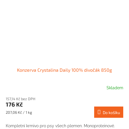
Konzerva Crystalina Daily 100% divočák 850g
Skladem
157,14 Kč bez DPH
176 Kč
Měrná
207,06 Kč / 1 kg
Do košíku
cena:
Kompletní krmivo pro psy všech plemen. Monoproteinové.