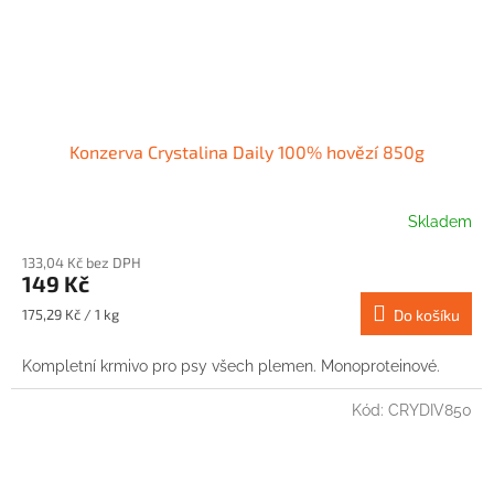
Konzerva Crystalina Daily 100% hovězí 850g
Skladem
133,04 Kč bez DPH
149 Kč
Měrná
175,29 Kč / 1 kg
Do košíku
cena:
Kompletní krmivo pro psy všech plemen. Monoproteinové.
Kód:
CRYDIV850