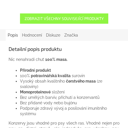
ZOBRAZIT VŠECHNY SOUVISEJÍCÍ PRODUKTY
Popis
Hodnocení
Diskuze
Značka
Detailní popis produktu
Nic nenahradí chuť
100% masa.
Přírodní produkt
100%
potravinářská kvalita
surovin
Vysoký obsah kvalitního
čerstvého masa
(ze
svaloviny)
Monoproteinové
složení
Bez umělých barviv, příchutí a konzervantů
Bez přidané vody nebo bujónu
Podporuje zdravý vývoj a posilování imunitního
systému
Konzervy jsou vhodné pro psy všech ras. Vhodné nejen pro