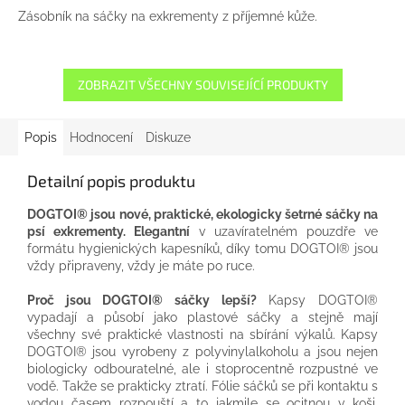
Zásobník na sáčky na exkrementy z příjemné kůže.
ZOBRAZIT VŠECHNY SOUVISEJÍCÍ PRODUKTY
Popis
Hodnocení
Diskuze
Detailní popis produktu
DOGTOI® jsou nové, praktické, ekologicky šetrné sáčky na
psí exkrementy. Elegantní
v uzavíratelném pouzdře ve
formátu hygienických kapesníků, díky tomu DOGTOI® jsou
vždy připraveny, vždy je máte po ruce.
Proč jsou DOGTOI® sáčky lepší?
Kapsy DOGTOI®
vypadají a působí jako plastové sáčky a stejně mají
všechny své praktické vlastnosti na sbírání výkalů. Kapsy
DOGTOI® jsou vyrobeny z polyvinylalkoholu a jsou nejen
biologicky odbouratelné, ale i stoprocentně rozpustné ve
vodě. Takže se prakticky ztratí. Fólie sáčků se při kontaktu s
vodou časem rozpouští a to jakmile se ocitnou v koši.