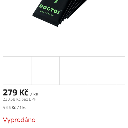
279 Kč
/ ks
230,58 Kč bez DPH
Měrná
4,65 Kč / 1 ks
cena:
Vyprodáno