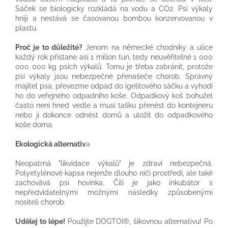
Sáček se biologicky rozkládá na vodu a CO2. Psí výkaly
hnijí a nestává se časovanou bombou konzervovanou v
plastu.
Proč je to důležité?
Jenom na německé chodníky a ulice
každý rok přistane asi 1 milion tun, tedy neuvěřitelné 1 000
000 000 kg psích výkalů. Tomu je třeba zabránit, protože
psí výkaly jsou nebezpečné přenašeče chorob. Správný
majitel psa, převezme odpad do igelitového sáčku a vyhodí
ho do veřejného odpadního koše. Odpadkový koš bohužel
často není hned vedle a musí tašku přenést do kontejneru
nebo ji dokonce odnést domů a uložit do odpadkového
koše doma.
Ekologická alternativ
a
Neopatrná "likvidace výkalů" je zdraví nebezpečná.
Polyetylénové kapsa nejenže dlouho ničí prostředí, ale také
zachovává psí hovínka. Čili je jako inkubátor s
nepředvídatelnými možnými následky způsobenými
nositeli chorob.
Udělej to lépe!
Použijte DOGTOI®, šikovnou alternativu! Po