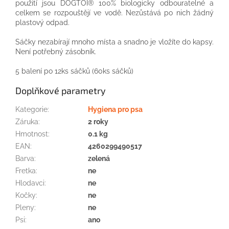
použití jsou DOGTOI® 100% biologicky odbouratelné a
celkem se rozpouštějí ve vodě. Nezůstává po nich žádný
plastový odpad.
Sáčky nezabírají mnoho místa a snadno je vložíte do kapsy.
Není potřebný zásobník.
5 balení po 12ks sáčků (60ks sáčků)
Doplňkové parametry
Kategorie
:
Hygiena pro psa
Záruka
:
2 roky
Hmotnost
:
0.1 kg
EAN
:
4260299490517
Barva
:
zelená
Fretka
:
ne
Hlodavci
:
ne
Kočky
:
ne
Pleny
:
ne
Psi
:
ano