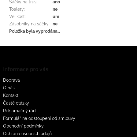
Sáčky na trus
:
ano
Toalety
:
ne
Velikost
:
uni
Zásobníky na sáčky
:
ne
Položka byla vyprodána…
Z
á
p
a
Informace pro vás
t
Doprava
í
O nás
Kontakt
Časté otázky
Reklamačný řád
Formulář na odstoupení od smlouvy
Obchodní podmínky
Ochrana osobních údajů