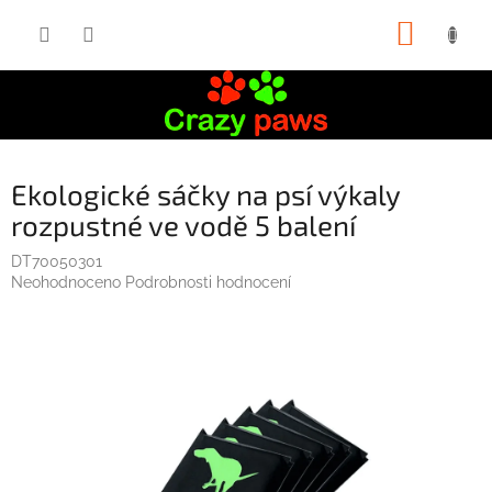
Přejít
NÁKUP
na
obsah
KOŠÍK
Ekologické sáčky na psí výkaly
rozpustné ve vodě 5 balení
DT70050301
Průměrné
Neohodnoceno
Podrobnosti hodnocení
hodnocení
produktu
je
0,0
z
5
hvězdiček.