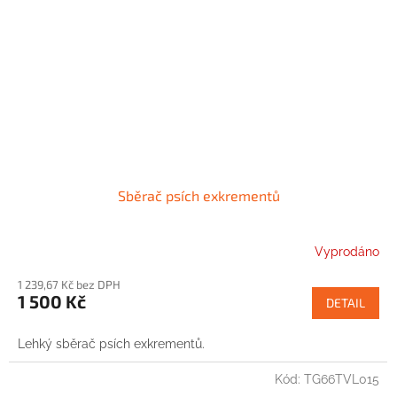
Sběrač psích exkrementů
Vyprodáno
1 239,67 Kč bez DPH
1 500 Kč
DETAIL
Lehký sběrač psích exkrementů.
Kód:
TG66TVL015