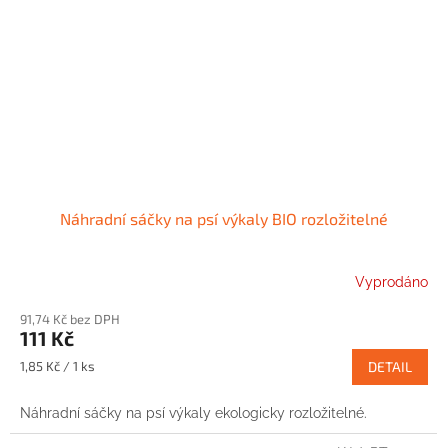
Náhradní sáčky na psí výkaly BIO rozložitelné
Vyprodáno
91,74 Kč bez DPH
111 Kč
Měrná
1,85 Kč / 1 ks
DETAIL
cena:
Náhradní sáčky na psí výkaly ekologicky rozložitelné.