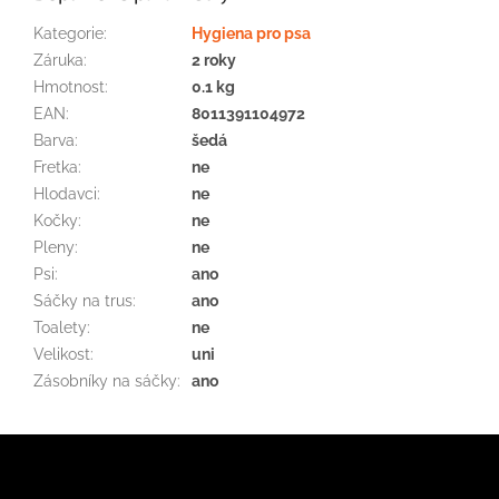
Kategorie
:
Hygiena pro psa
Záruka
:
2 roky
Hmotnost
:
0.1 kg
EAN
:
8011391104972
Barva
:
šedá
Fretka
:
ne
Hlodavci
:
ne
Kočky
:
ne
Pleny
:
ne
Psi
:
ano
Sáčky na trus
:
ano
Toalety
:
ne
Velikost
:
uni
Zásobníky na sáčky
:
ano
Z
á
p