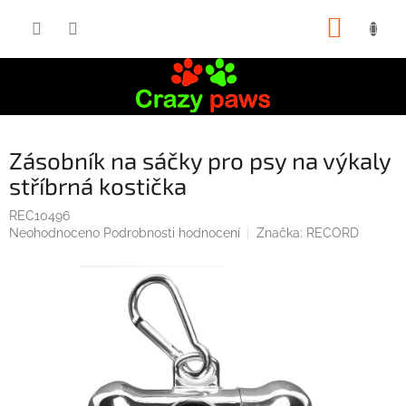
Přejít
NÁKUP
na
obsah
KOŠÍK
Zásobník na sáčky pro psy na výkaly
stříbrná kostička
REC10496
Průměrné
Neohodnoceno
Podrobnosti hodnocení
Značka:
RECORD
hodnocení
produktu
je
0,0
z
5
hvězdiček.