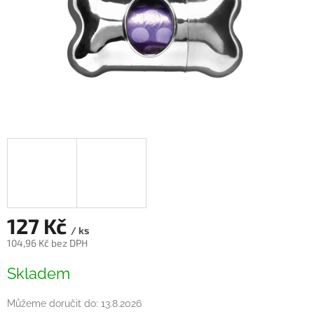
127 Kč
/ ks
104,96 Kč bez DPH
Měrná
Skladem
cena:
Můžeme doručit do:
13.8.2026