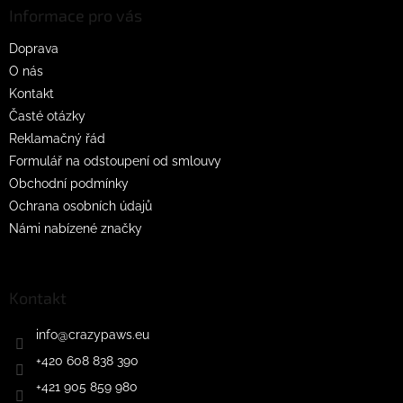
a
Informace pro vás
t
Doprava
í
O nás
Kontakt
Časté otázky
Reklamačný řád
Formulář na odstoupení od smlouvy
Obchodní podmínky
Ochrana osobních údajů
Námi nabízené značky
Kontakt
info
@
crazypaws.eu
+420 608 838 390
+421 905 859 980