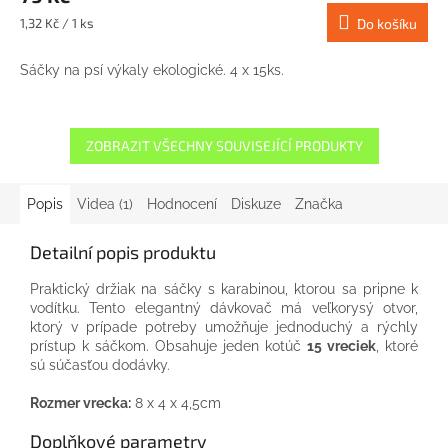
Měrná
1,32 Kč / 1 ks
Do košíku
cena:
Sáčky na psí výkaly ekologické. 4 x 15ks.
ZOBRAZIT VŠECHNY SOUVISEJÍCÍ PRODUKTY
Popis
Videa (1)
Hodnocení
Diskuze
Značka
Detailní popis produktu
Praktický držiak na sáčky s karabinou, ktorou sa pripne k
vodítku. Tento elegantný dávkovač má veľkorysý otvor,
ktorý v prípade potreby umožňuje jednoduchý a rýchly
prístup k sáčkom. Obsahuje jeden kotúč
15 vreciek
, ktoré
sú súčasťou dodávky.
Rozmer vrecka:
8 x 4 x 4,5cm
Doplňkové parametry