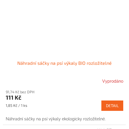
Náhradní sáčky na psí výkaly BIO rozložitelné
Vyprodáno
91,74 Kč bez DPH
111 Kč
Měrná
1,85 Kč / 1 ks
DETAIL
cena:
Náhradní sáčky na psí výkaly ekologicky rozložitelné.