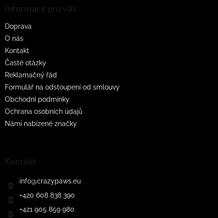
a
Informace pro vás
t
Doprava
í
O nás
Kontakt
Časté otázky
Reklamačný řád
Formulář na odstoupení od smlouvy
Obchodní podmínky
Ochrana osobních údajů
Námi nabízené značky
Kontakt
info
@
crazypaws.eu
+420 608 838 390
+421 905 859 980