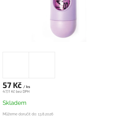
57 Kč
/ ks
47,11 Kč bez DPH
Měrná
Skladem
cena:
Můžeme doručit do:
13.8.2026