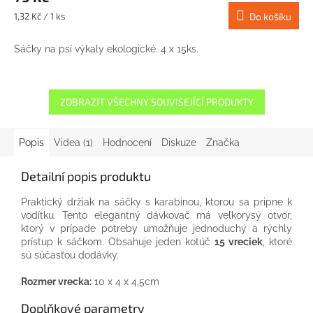
Měrná
1,32 Kč / 1 ks
Do košíku
cena:
Sáčky na psí výkaly ekologické. 4 x 15ks.
ZOBRAZIT VŠECHNY SOUVISEJÍCÍ PRODUKTY
Popis
Videa (1)
Hodnocení
Diskuze
Značka
Detailní popis produktu
Praktický držiak na sáčky s karabinou, ktorou sa pripne k
vodítku. Tento elegantný dávkovač má veľkorysý otvor,
ktorý v prípade potreby umožňuje jednoduchý a rýchly
prístup k sáčkom. Obsahuje jeden kotúč
15 vreciek
, ktoré
sú súčasťou dodávky.
Rozmer vrecka:
10 x 4 x 4,5cm
Doplňkové parametry