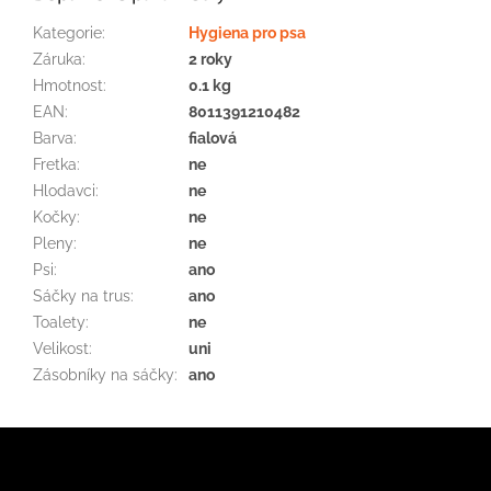
Kategorie
:
Hygiena pro psa
Záruka
:
2 roky
Hmotnost
:
0.1 kg
EAN
:
8011391210482
Barva
:
fialová
Fretka
:
ne
Hlodavci
:
ne
Kočky
:
ne
Pleny
:
ne
Psi
:
ano
Sáčky na trus
:
ano
Toalety
:
ne
Velikost
:
uni
Zásobníky na sáčky
:
ano
Z
á
p