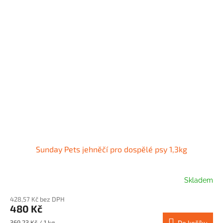
Sunday Pets jehněčí pro dospělé psy 1,3kg
Skladem
428,57 Kč bez DPH
480 Kč
Měrná
369,23 Kč / 1 kg
Do košíku