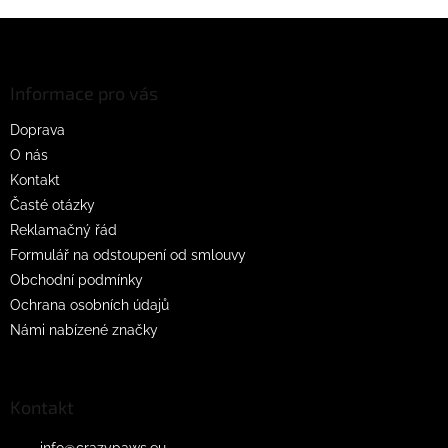
Z
á
p
a
Informace pro vás
t
Doprava
í
O nás
Kontakt
Časté otázky
Reklamačný řád
Formulář na odstoupení od smlouvy
Obchodní podmínky
Ochrana osobních údajů
Námi nabízené značky
Kontakt
info
@
crazypaws.eu