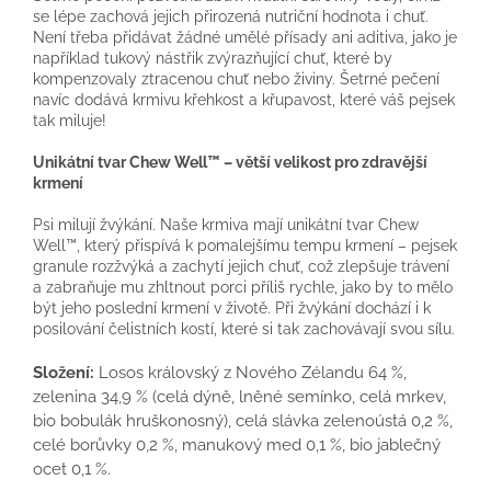
se lépe zachová jejich přirozená nutriční hodnota i chuť.
Není třeba přidávat žádné umělé přísady ani aditiva, jako je
například tukový nástřik zvýrazňující chuť, které by
kompenzovaly ztracenou chuť nebo živiny. Šetrné pečení
navíc dodává krmivu křehkost a křupavost, které váš pejsek
tak miluje!
Unikátní tvar Chew Well™ – větší velikost pro zdravější
krmení
Psi milují žvýkání. Naše krmiva mají unikátní tvar Chew
Well™, který přispívá k pomalejšímu tempu krmení – pejsek
granule rozžvýká a zachytí jejich chuť, což zlepšuje trávení
a zabraňuje mu zhltnout porci příliš rychle, jako by to mělo
být jeho poslední krmení v životě. Při žvýkání dochází i k
posilování čelistních kostí, které si tak zachovávají svou sílu.
Složení:
Losos královský z Nového Zélandu 64 %,
zelenina 34,9 % (celá dýně, lněné semínko, celá mrkev,
bio bobulák hruškonosný), celá slávka zelenoústá 0,2 %,
celé borůvky 0,2 %, manukový med 0,1 %, bio jablečný
ocet 0,1 %.