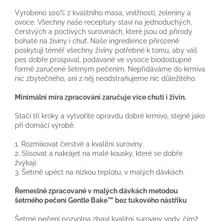
Vyrobeno 100% z kvalitního masa, vnitřností, zeleniny a
ovoce. Všechny naše receptury staví na jednoduchých,
čerstvých a poctivých surovinách, které jsou od přírody
bohaté na živiny i chuť. Naše ingredience přirozeně
poskytují téměř všechny živiny potřebné k tomu, aby váš
pes dobře prospíval, podávané ve vysoce biodostupné
formě zaručené šetrným pečením. Nepřidáváme do krmiva
nic zbytečného, ani z něj neodstraňujeme nic důležitého.
Minimální míra zpracování zaručuje více chuti i živin.
Stačí tři kroky a vytvoříte opravdu dobré krmivo, stejně jako
při domácí výrobě.
1. Rozmixovat čerstvé a kvalitní suroviny.
2. Slisovat a nakrájet na malé kousky, které se dobře
žvýkají.
3. Šetrně upéct na nízkou teplotu, v malých dávkách.
Řemeslně zpracované v malých dávkách metodou
šetrného pečení Gentle Bake™ bez tukového nástřiku
Šetrné pečení pozvolna zbaví kvalitní suroviny vody, čímž