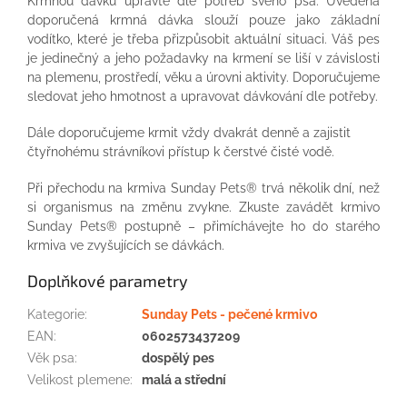
Krmnou dávku upravte dle potřeb svého psa. Uvedená
doporučená krmná dávka slouží pouze jako základní
vodítko, které je třeba přizpůsobit aktuální situaci. Váš pes
je jedinečný a jeho požadavky na krmení se liší v závislosti
na plemenu, prostředí, věku a úrovni aktivity. Doporučujeme
sledovat jeho hmotnost a upravovat dávkování dle potřeby.
Dále doporučujeme krmit vždy dvakrát denně a zajistit
čtyřnohému strávníkovi přístup k čerstvé čisté vodě.
Při přechodu na krmiva Sunday Pets® trvá několik dní, než
si organismus na změnu zvykne. Zkuste zavádět krmivo
Sunday Pets® postupně – přimíchávejte ho do starého
krmiva ve zvyšujících se dávkách.
Doplňkové parametry
Kategorie
:
Sunday Pets - pečené krmivo
EAN
:
0602573437209
Věk psa
:
dospělý pes
Velikost plemene
:
malá a střední