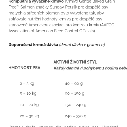
Kompletní a vyvážené krmivo:
Krmivo Gentle Baked Grain
Free™ Salmon značky Sunday Pets® pro dospělé psy
malých a středních plemen bylo vytvořeno tak, aby
splňovalo nutriční hodnoty krmiva pro dospělé psy
stanovené Americkou asociací pro kontrolu krmiv (AAFCO,
Association of American Feed Control Officials).
Doporučená krmná dávka
(denní dávka v gramech)
AKTIVNÍ ŽIVOTNÍ STYL
HMOTNOST PSA
Každý den tráví pohybem 1 hodinu nebo
2 – 5 kg
40 – 90 g
5 – 10 kg
90 – 150 g
10 – 20 kg
150 – 240 g
20 – 30 kg
240 – 330 g