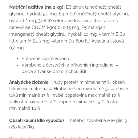
Nutriční aditiva (na 1 kg):
E6 zinek (zinečnatý chelát
glycinu, hydrát) 90 mg, E4 měď (měďnatý chelát glycinu,
hydrát) 2 mg, 3b8.10 selenové kvasnice (bio selen s.
cerevisiae CNCM I-3060) 0,15 mg, E5 mangan
(manganatý chelát glycinu, hydrát) 10 mg, vitamín E 60
IU, vitamín B1 3 mg, vitamín D3 600 IU, kyselina listová
0,2 mg.
Přirozeně konzervováno.
Vyrobeno z čerstvých a přírodních ingrediencí –
barva a tvar se proto mohou lišit.
Analytické zloženie:
Hrubý proteín minimálne 37 %, obsah
tukov minimálne 17 %, Hrubý protein minimálně 37 %, obsah
tuků minimálně 17 %, hrubá popelovina maximálně 10 %,
vlhkost maximálně 12 %, vápník minimálně 1,5 %, fosfor
minimálně 1,1 %.
Obsah kalorií (dle výpočtu)
– metabolizovatelná energie: 3
960 kcal/kg.