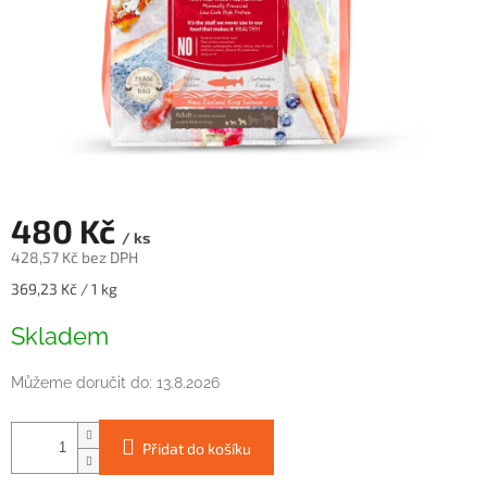
480 Kč
/ ks
428,57 Kč bez DPH
Měrná
369,23 Kč / 1 kg
cena:
Skladem
Můžeme doručit do:
13.8.2026
Přidat do košíku