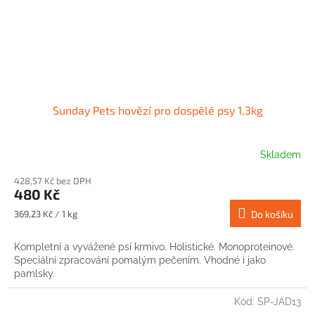
Sunday Pets hovězí pro dospělé psy 1,3kg
Skladem
428,57 Kč bez DPH
480 Kč
Měrná
369,23 Kč / 1 kg
Do košíku
cena:
Kompletní a vyvážené psí krmivo. Holistické. Monoproteinové.
Speciální zpracování pomalým pečením. Vhodné i jako
pamlsky.
Kód:
SP-JAD13