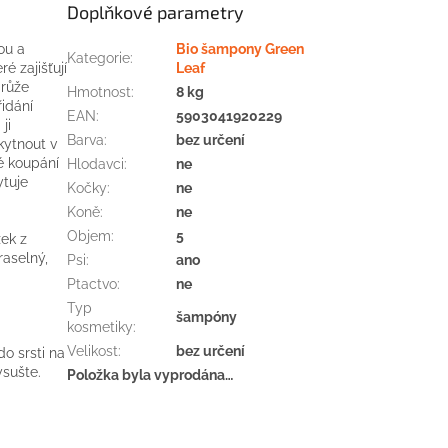
Doplňkové parametry
ou a
Bio šampony Green
Kategorie
:
é zajišťují
Leaf
 růže
Hmotnost
:
8 kg
idání
EAN
:
5903041920229
ji
Barva
:
bez určení
kytnout v
é koupání
Hlodavci
:
ne
ytuje
Kočky
:
ne
Koně
:
ne
Objem
:
5
žek z
raselný,
Psi
:
ano
Ptactvo
:
ne
Typ
šampóny
kosmetiky
:
Velikost
:
bez určení
o srsti na
ysušte.
Položka byla vyprodána…