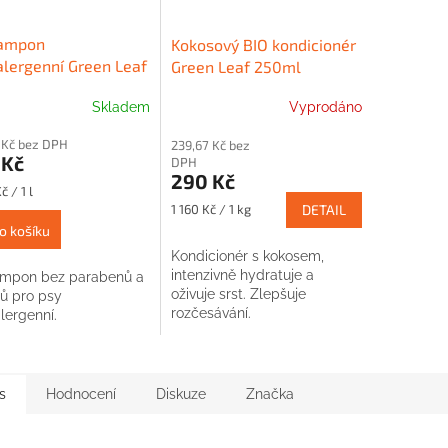
šampon
Kokosový BIO kondicionér
lergenní Green Leaf
Green Leaf 250ml
l
Skladem
Vyprodáno
 Kč bez DPH
239,67 Kč bez
 Kč
DPH
290 Kč
č / 1 l
Měrná
1 160 Kč / 1 kg
DETAIL
cena:
o košíku
Kondicionér s kokosem,
intenzivně hydratuje a
ampon bez parabenů a
oživuje srst. Zlepšuje
nů pro psy
rozčesávání.
lergenní.
s
Hodnocení
Diskuze
Značka