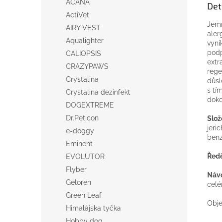
ACANA
Det
ActiVet
Jem
AIRY VEST
aler
Aqualighter
vyni
podp
CALIOPSIS
extr
CRAZYPAWS
rege
Crystalina
důsl
s tí
Crystalina dezinfekt
doko
DOGEXTREME
Dr.Peticon
Slož
jeri
e-doggy
benz
Eminent
Ředě
EVOLUTOR
Flyber
Návo
Geloren
celé
Green Leaf
Obje
Himalájska tyčka
Hobby dog