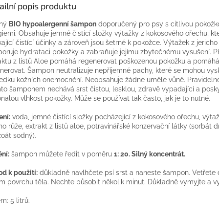
ailní popis produktu
ný
BIO hypoalergenní šampon
doporučený pro psy s citlivou pokožk
giemi. Obsahuje jemné čistící složky výtažky z kokosového ořechu, kter
kající čistící účinky a zároveň jsou šetrné k pokožce. Výtažek z jericho
oruje hydrataci pokožky a zabraňuje jejímu zbytečnému vysušení. Př
aktu z listů Aloe pomáhá regenerovat poškozenou pokožku a pomáhá 
nerovat. Šampon neutralizuje nepříjemné pachy, které se mohou vys
edku kožních onemocnění. Neobsahuje žádné umělé vůně. Pravideln
mto šamponem nechává srst čistou, lesklou, zdravě vypadající a posk
nalou vlhkost pokožky. Může se používat tak často, jak je to nutné.
ení:
voda, jemné čistící složky pocházející z kokosového ořechu, výta
cho růže, extrakt z listů aloe, potravinářské konzervační látky (sorbát d
oát sodný).
ní:
šampon můžete ředit v poměru
1: 20. Silný koncentrát.
d k použití:
důkladně navlhčete psí srst a naneste šampon. Vetřete d
m povrchu těla. Nechte působit několik minut. Důkladně vymyjte a v
m: 5 litrů.