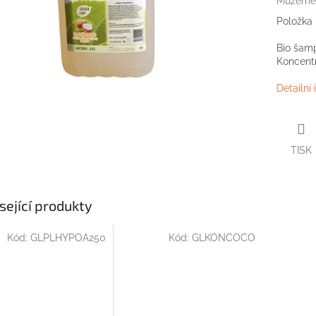
Můžeme 
Položka
Bio
šam
Koncentr
Detailní
TISK
sející produkty
Kód:
GLPLHYPOA250
Kód:
GLKONCOCO