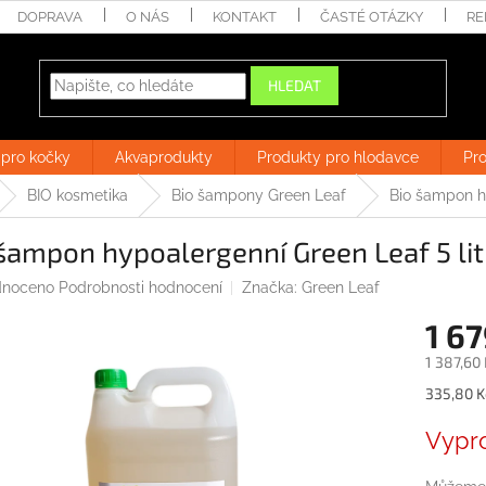
DOPRAVA
O NÁS
KONTAKT
ČASTÉ OTÁZKY
RE
HLEDAT
 pro kočky
Akvaprodukty
Produkty pro hlodavce
Pro
BIO kosmetika
Bio šampony Green Leaf
Bio šampon hy
šampon hypoalergenní Green Leaf 5 lit
né
noceno
Podrobnosti hodnocení
Značka:
Green Leaf
ení
1 6
tu
1 387,60
Měrná
335,80 Kč
cena:
ek.
Vypr