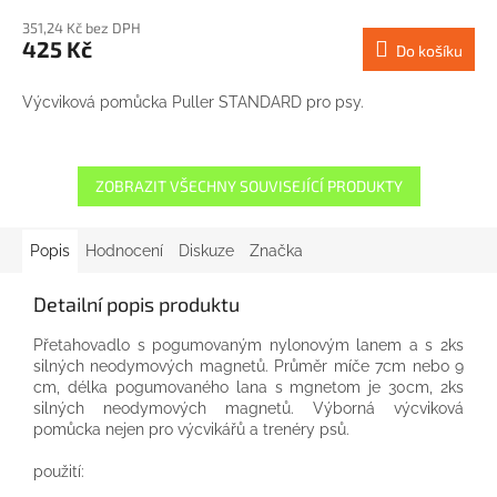
351,24 Kč bez DPH
425 Kč
Do košíku
Výcviková pomůcka Puller STANDARD pro psy.
ZOBRAZIT VŠECHNY SOUVISEJÍCÍ PRODUKTY
Popis
Hodnocení
Diskuze
Značka
Detailní popis produktu
Přetahovadlo s pogumovaným nylonovým lanem a s 2ks
silných neodymových magnetů. Průměr míče 7cm nebo 9
cm, délka pogumovaného lana s mgnetom je 30cm, 2ks
silných neodymových magnetů. Výborná výcviková
pomůcka nejen pro výcvikářů a trenéry psů.
použití: