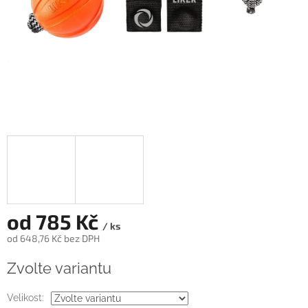
od
785 Kč
/ ks
od
648,76 Kč
bez DPH
Měrná
Zvolte variantu
cena:
Velikost: