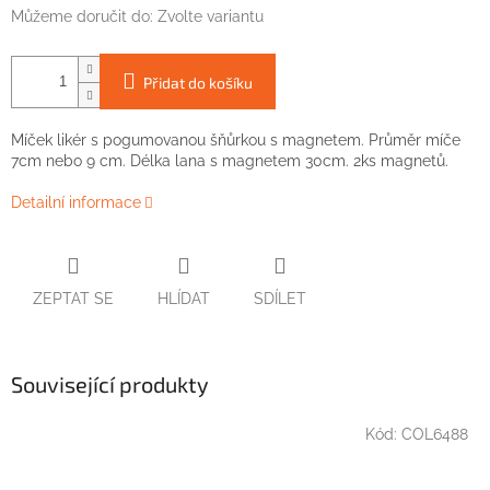
Můžeme doručit do:
Zvolte variantu
Přidat do košíku
Míček
likér
s
pogumovanou
šňůrkou
s
magnetem
.
Průměr
míče
7cm
nebo 9
cm
.
Délka lana
s
magnetem
30cm
.
2ks
magnetů
.
Detailní informace
ZEPTAT SE
HLÍDAT
SDÍLET
Související produkty
Kód:
COL6488