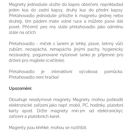
Magnety jednoduše vložte do kapes oblečení, napríkladad
jeden kus do zadní kapsy, druhý kus do přední kapsy.
Přetahovadlo jednoduše přiložte k magnetu (jednej nebo
druhej), tím pádem máte volné ruce a můžete psovi dát
povel. Přičemž pes má stále přetahovadlo jako odměnu
stále na očích.
Přetahovadlo - míček s lanem je lehký, plave, šetrný vůči
zubům, nezapáchá, nenapácha jinými pachy, hygienicky
nezávadný, pogumované nylonové lanko je příjemné pro
držení pro majitele (cvičitele).
Přetahovadlo je interaktivní výcviková pomůcka.
Přetahovadlo není hračka!
Upozornění:
Obsahuje neodymové magnety. Magnety mohou poškodit
elektronické zařízení jako např. mobil, PC, hodinky, platební
karty apod. Držte magnety min.1m od elektronickýc
zařízení a platebních karet.
Magenty jsou křehké, mohou se roztříštit.