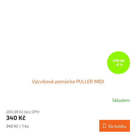
370 Kč
–8 %
Výcviková pomůcka PULLER MIDI
Skladem
280,99 Kč bez DPH
340 Kč
Měrná
340 Kč / 1 ks
Do košíku
cena: