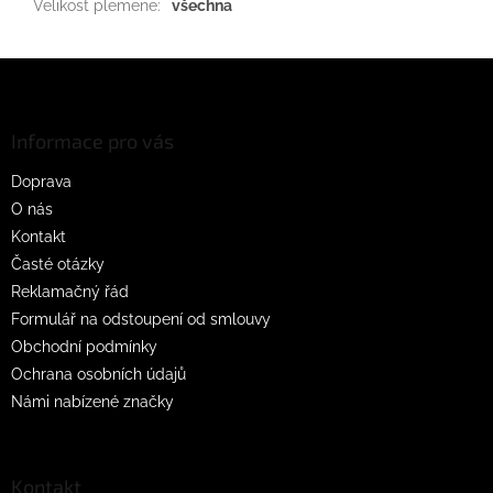
Velikost plemene
:
všechna
Z
á
p
a
Informace pro vás
t
Doprava
í
O nás
Kontakt
Časté otázky
Reklamačný řád
Formulář na odstoupení od smlouvy
Obchodní podmínky
Ochrana osobních údajů
Námi nabízené značky
Kontakt