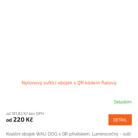
Nylonový svítící obojek s QR kódem fialový
Skladem
od 181,82 Kč bez DPH
220 Kč
od
DETAIL
Kvalitní obojek WAU DOG s QR přívěskem. Luminscečný - svítí