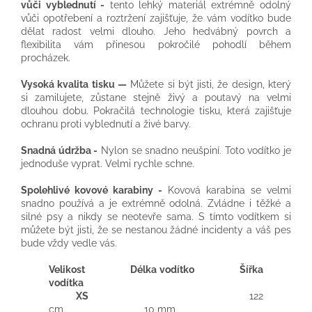
vůči vyblednutí -
tento lehký materiál extrémně odolný
vůči opotřebení a roztržení zajišťuje, že vám vodítko bude
dělat radost velmi dlouho. Jeho hedvábný povrch a
flexibilita vám přinesou pokročilé pohodlí během
procházek.
Vysoká kvalita tisku —
Můžete si být jisti, že design, který
si zamilujete, zůstane stejně živý a poutavý na velmi
dlouhou dobu. Pokračilá technologie tisku, která zajišťuje
ochranu proti vyblednutí a živé barvy.
Snadná údržba -
Nylon se snadno neušpiní. Toto vodítko je
jednoduše vyprat. Velmi rychle schne.
Spolehlivé kovové karabiny -
Kovová karabina se velmi
snadno používá a je extrémně odolná. Zvládne i těžké a
silné psy a nikdy se neotevře sama. S tímto vodítkem si
můžete být jisti, že se nestanou žádné incidenty a váš pes
bude vždy vedle vás.
Velikost Délka vodítko Šířka
vodítka
XS
122
cm 10 mm