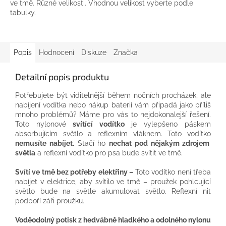
ve tmě. Různé velikosti. Vhodnou velikost vyberte podle
tabulky.
Popis
Hodnocení
Diskuze
Značka
Detailní popis produktu
Potřebujete být viditelnější během nočních procházek, ale
nabíjení vodítka nebo nákup baterií vám připadá jako příliš
mnoho problémů? Máme pro vás to nejdokonalejší řešení.
Toto nylonové
svítící vodítko
je vylepšeno páskem
absorbujícím světlo a reflexním vláknem. Toto vodítko
nemusíte nabíjet.
Stačí ho
nechat pod nějakým zdrojem
světla
a reflexní vodítko pro psa bude svítit ve tmě.
Svítí ve tmě bez potřeby elektřiny –
Toto vodítko není třeba
nabíjet v elektrice, aby svítilo ve tmě – proužek pohlcující
světlo bude na světle akumulovat světlo. Reflexní nit
podpoří záři proužku.
Voděodolný potisk z hedvábně hladkého a odolného nylonu