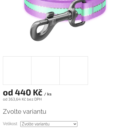
od
440 Kč
/ ks
od
363,64 Kč
bez DPH
Měrná
Zvolte variantu
cena:
Velikost