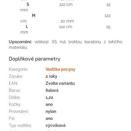
S
122 cm 15
mm
M
122
cm 20 mm
L
122 cm 25
mm
Upozornění:
velikost XS má lesklou karabinu z lehčího
materiálu.
Doplňkové parametry
Kategorie
:
Vodítka pro psy
Záruka
:
2 roky
EAN
:
Zvolte variantu
Barva
:
fialová
Délka
:
1,22
Kočky
:
ano
Provedení
:
nylon
Psi
:
ano
Typ vodítka
:
výcvikové