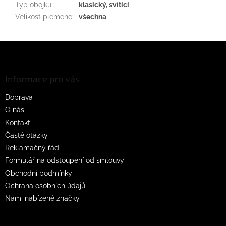
Typ obojku
:
klasický, svítící
Velikost plemene
:
všechna
Z
á
p
a
Informace pro vás
t
Doprava
í
O nás
Kontakt
Časté otázky
Reklamačný řád
Formulář na odstoupení od smlouvy
Obchodní podmínky
Ochrana osobních údajů
Námi nabízené značky