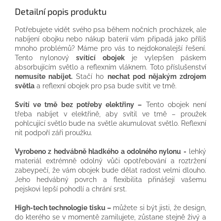
Detailní popis produktu
Potřebujete vidět svého psa během nočních procházek, ale
nabíjení obojku nebo nákup baterií vám připadá jako příliš
mnoho problémů? Máme pro vás to nejdokonalejší řešení.
Tento nylonový
svítící obojek
je vylepšen páskem
absorbujícím světlo a reflexním vláknem. Toto příslušenství
nemusíte nabíjet.
Stačí ho
nechat pod nějakým zdrojem
světla
a reflexní obojek pro psa bude svítit ve tmě.
Svítí ve tmě bez potřeby elektřiny –
Tento obojek není
třeba nabíjet v elektřině, aby svítil ve tmě – proužek
pohlcující světlo bude na světle akumulovat světlo. Reflexní
nit podpoří záři proužku.
Vyrobeno z hedvábně hladkého a odolného nylonu -
lehký
materiál extrémně odolný vůči opotřebování a roztržení
zabeypečí, že vám obojek bude dělat radost velmi dlouho.
Jeho hedvábný povrch a flexibilita přinášejí vašemu
pejskovi lepší pohodlí a chrání srst.
High-tech technologie tisku –
můžete si být jisti, že design,
do kterého se v momentě zamilujete, zůstane stejně živý a