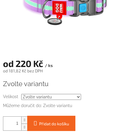
od
220 Kč
/ ks
od
181,82 Kč
bez DPH
Měrná
Zvolte variantu
cena:
Velikost
Můžeme doručit do:
Zvolte variantu
Přidat do košíku