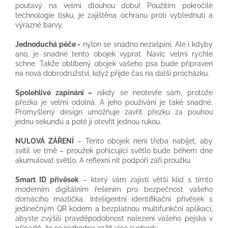
poutavý na velmi dlouhou dobu! Použitím pokročilé
technologie tisku, je zajištěna ochranu proti vyblednutí a
výrazné barvy.
Jednoduchá péče -
nylon se snadno nezašpiní. Ale i kdyby
ano, je snadné tento obojek vyprat. Navíc velmi rychle
schne. Takže oblíbený obojek vašeho psa bude připraven
na nová dobrodružství, když přijde čas na další procházku.
Spolehlivé zapínání –
nikdy se neotevře sám, protože
přezka je velmi odolná. A jeho používání je také snadné.
Promyšlený design umožňuje zavřít přezku za pouhou
jednu sekundu a poté ji otevřít jednou rukou.
NULOVÁ ZÁŘENÍ
– Tento obojek není třeba nabíjet, aby
svítil ve tmě – proužek pohlcující světlo bude během dne
akumulovat světlo. A reflexní nit podpoří záři proužku.
Smart ID přívěsek
– který vám zajistí větší klid s tímto
moderním digitálním řešením pro bezpečnost vašeho
domácího mazlíčka. Inteligentní identifikační přívěsek s
jedinečným QR kódem a bezplatnou multifunkční aplikací,
abyste zvýšili pravděpodobnost nalezení vašeho pejska v