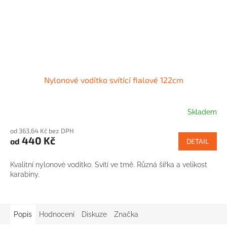
Nylonové vodítko svítící fialové 122cm
Skladem
od 363,64 Kč bez DPH
440 Kč
od
DETAIL
Kvalitní nylonové vodítko. Svítí ve tmě. Různá šířka a velikost
karabiny.
Popis
Hodnocení
Diskuze
Značka