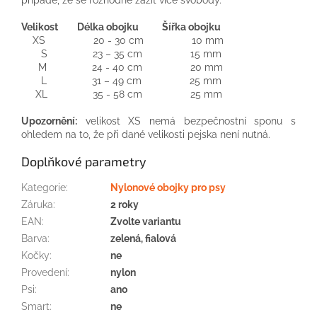
případě, že se rozhodne zažít více svobody.
Velikost
Délka obojku Šířka obojku
XS 20 - 30 cm 10 mm
S 23 – 35 cm 15 mm
M 24 - 40 cm 20 mm
L 31 – 49 cm 25 mm
XL 35 - 58 cm 25 mm
Upozornění:
velikost XS nemá bezpečnostní sponu s
ohledem na to, že při dané velikosti pejska není nutná.
Doplňkové parametry
Kategorie
:
Nylonové obojky pro psy
Záruka
:
2 roky
EAN
:
Zvolte variantu
Barva
:
zelená, fialová
Kočky
:
ne
Provedení
:
nylon
Psi
:
ano
Smart
:
ne