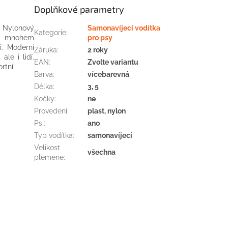
Doplňkové parametry
Nylonový
Samonavíjecí vodítka
Kategorie
:
u
mnohem
pro psy
i
.
Moderní
Záruka
:
2 roky
, ale
i
lidí.
EAN
:
Zvolte variantu
rtní
.
Barva
:
vícebarevná
Délka
:
3, 5
Kočky
:
ne
Provedení
:
plast, nylon
Psi
:
ano
Typ vodítka
:
samonavíjecí
Velikost
všechna
plemene
: