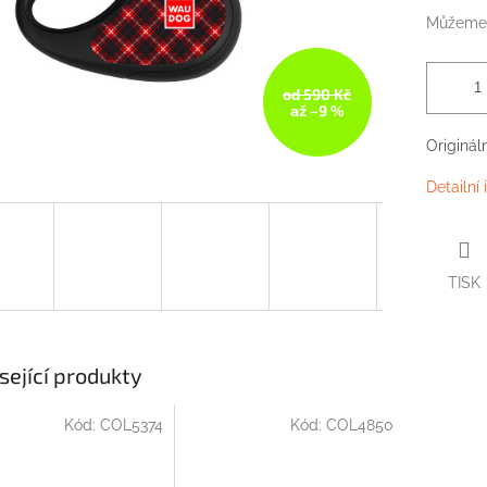
Můžeme 
od 590 Kč
až –9 %
Originál
Detailní
TISK
sející produkty
Kód:
COL5374
Kód:
COL4850