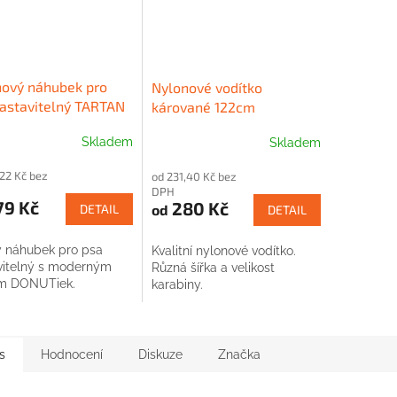
nový náhubek pro
Nylonové vodítko
astavitelný TARTAN
kárované 122cm
Skladem
Skladem
,22 Kč bez
od 231,40 Kč bez
DPH
79 Kč
280 Kč
od
DETAIL
DETAIL
 náhubek pro psa
Kvalitní nylonové vodítko.
vitelný s moderným
Různá šířka a velikost
m DONUTiek.
karabiny.
s
Hodnocení
Diskuze
Značka