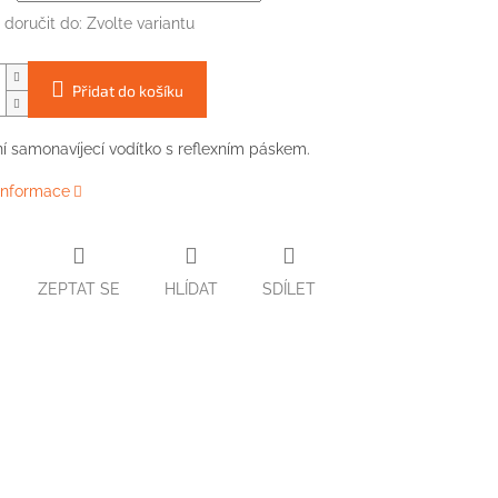
doručit do:
Zvolte variantu
Přidat do košíku
ní samonavíjecí vodítko s reflexním páskem.
 informace
ZEPTAT SE
HLÍDAT
SDÍLET