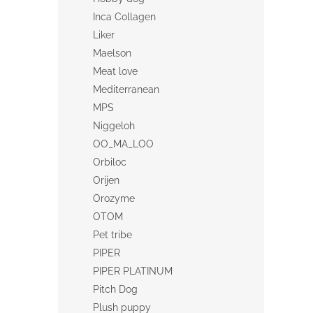
Inca Collagen
Liker
Maelson
Meat love
Mediterranean
MPS
Niggeloh
OO_MA_LOO
Orbiloc
Orijen
Orozyme
OTOM
Pet tribe
PIPER
PIPER PLATINUM
Pitch Dog
Plush puppy