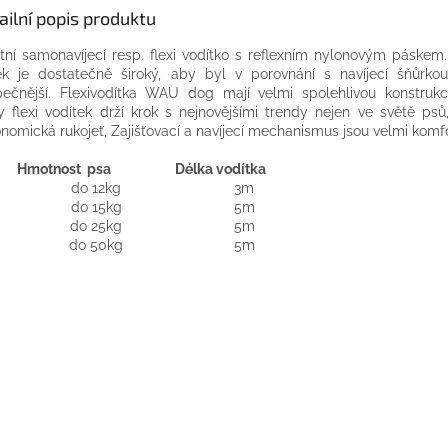
ailní popis produktu
tní
samonavíjecí
resp.
flexi
vodítko
s
reflexním
nylonovým
páskem
.
k je
dostatečně
široký,
aby
byl
v porovnání
s
navíjecí
šňůrko
ečnější
.
Flexivodítka
WAU
dog
mají velmi
spolehlivou
konstrukc
y
flexi
vodítek
drží
krok s
nejnovějšími trendy
nejen
ve světě
psů
onomická
rukojeť,
Zajišťovací
a
navíjecí mechanismus
jsou
velmi
komfo
Hmotnost psa
Délka vodítka
do 12kg
3m
do 15kg
5m
do 25kg
5m
do 50kg
5m