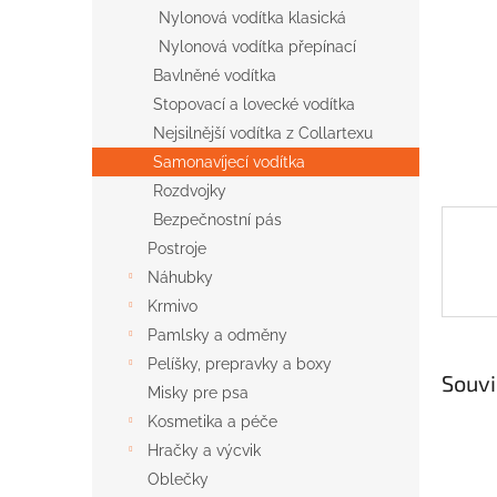
n
Nylonová vodítka klasická
e
Nylonová vodítka přepínací
l
Bavlněné vodítka
Stopovací a lovecké vodítka
Nejsilnější vodítka z Collartexu
Samonavíjecí vodítka
Rozdvojky
Bezpečnostní pás
Postroje
Náhubky
Krmivo
Pamlsky a odměny
Pelíšky, prepravky a boxy
Souvi
Misky pre psa
Kosmetika a péče
Hračky a výcvik
Oblečky