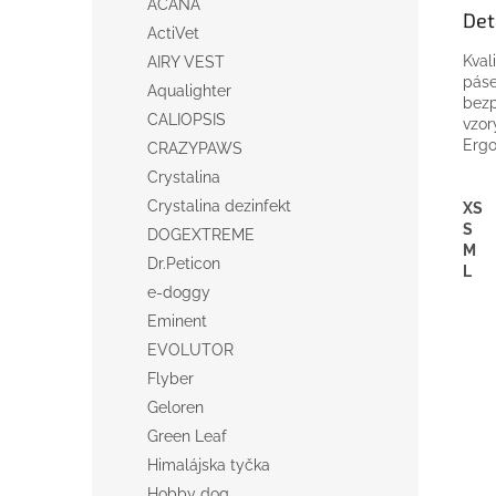
ACANA
Det
ActiVet
Kvali
AIRY VEST
páse
Aqualighter
bezp
CALIOPSIS
vzor
Erg
CRAZYPAWS
Crystalina
Crystalina dezinfekt
XS
S
DOGEXTREME
M
Dr.Peticon
L
e-doggy
Eminent
EVOLUTOR
Flyber
Geloren
Green Leaf
Himalájska tyčka
Hobby dog