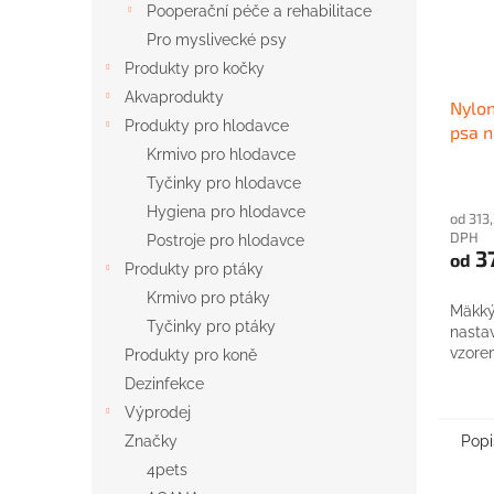
Pooperační péče a rehabilitace
Pro myslivecké psy
Produkty pro kočky
Akvaprodukty
Nylo
Produkty pro hlodavce
psa n
Krmivo pro hlodavce
Tyčinky pro hlodavce
Hygiena pro hlodavce
od 313
DPH
Postroje pro hlodavce
3
od
Produkty pro ptáky
Krmivo pro ptáky
Mäkký
Tyčinky pro ptáky
nasta
vzore
Produkty pro koně
Dezinfekce
Výprodej
Popi
Značky
4pets