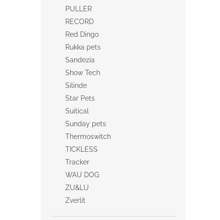
PULLER
RECORD
Red Dingo
Rukka pets
Sandezia
Show Tech
Silinde
Star Pets
Suitical
Sunday pets
Thermoswitch
TICKLESS
Tracker
WAU DOG
ZU&LU
Zverlit