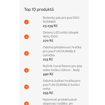
Top 10 produktů
Bežecký pás pro psa DOG
RUNNER
23 239 Kč
Zelený LED svítící obojek
WAU DOG
270 Kč
Odolná přetahovací hračka
pro psa FUN DURABLE
osmička
215 Kč
Ručník Coral fleece pro psa
nebo kočku růžovo - šedý
490 Kč
Odolná žvýkací hračka pro
psa FUN DURABLE kuřecí
noha
255 Kč
Nylonové protiskluzové
stopovací vodítko 3m