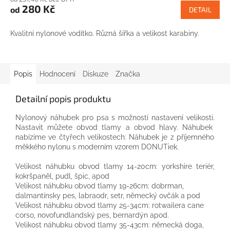
280 Kč
od
DETAIL
Kvalitní nylonové vodítko. Různá šířka a velikost karabiny.
Popis
Hodnocení
Diskuze
Značka
Detailní popis produktu
Nylonový
náhubek pro
psa
s
možností nastavení
velikosti.
Nastavit
můžete
obvod
tlamy
a
obvod
hlavy.
Náhubek
nabízíme
ve čtyřech
velikostech:
Náhubek
je
z
příjemného
měkkého
nylonu
s moderním
vzorem
DONUTiek.
Velikost
náhubku
obvod
tlamy
14-20cm:
yorkshire
teriér,
kokršpaněl,
pudl,
špic,
apod
Velikost
náhubku
obvod
tlamy
19-26cm:
dobrman,
dalmantínsky
pes,
labraodr,
setr, německý ovčák
a
pod
Velikost
náhubku
obvod
tlamy
25-34cm:
rotwailera
cane
corso,
novofundlandský
pes,
bernardýn
apod.
Velikost
náhubku
obvod
tlamy
35-43cm:
německá
doga,