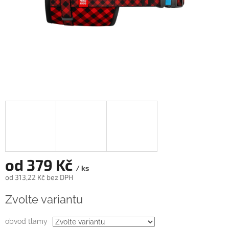
od
379 Kč
/ ks
od
313,22 Kč
bez DPH
Měrná
Zvolte variantu
cena:
obvod tlamy