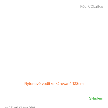
Kód:
COL4850
Nylonové vodítko kárované 122cm
Skladem
od 231,40 Kč bez DPH