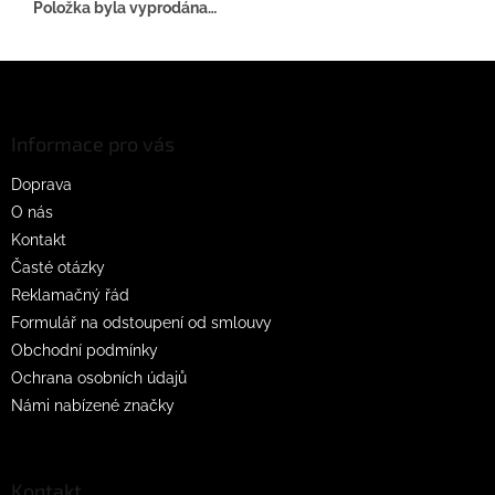
Položka byla vyprodána…
Z
á
p
a
Informace pro vás
t
Doprava
í
O nás
Kontakt
Časté otázky
Reklamačný řád
Formulář na odstoupení od smlouvy
Obchodní podmínky
Ochrana osobních údajů
Námi nabízené značky
Kontakt