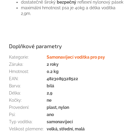
dostatečně
široký
bezpečný
reflexní
nylonový
pásek
maximální
hmotnost
psa
je
40kg
a
délka
vodítka
2,9m.
Doplňkové parametry
Kategorie
:
Samonavíjecí vodítka pro psy
Záruka
:
2 roky
Hmotnost
:
0.2 kg
EAN
:
4823089328522
Barva
:
bílá
Délka
:
2,9
Kočky
:
ne
Provedení
:
plast, nylon
Psi
:
ano
Typ vodítka
:
samonavíjecí
Velikost plemene
:
velká, střední, malá