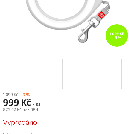
1 099 Kč
–9 %
1 099 Kč
–9 %
999 Kč
/ ks
825,62 Kč bez DPH
Měrná
Vyprodáno
cena: