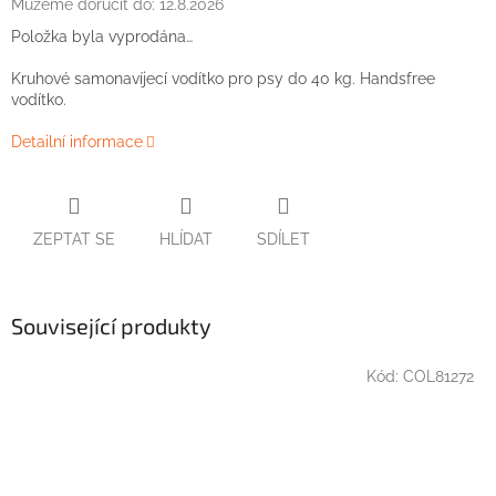
Můžeme doručit do:
12.8.2026
Položka byla vyprodána…
Kruhové
samonavíjecí vodítko
pro psy
do
40
kg.
Handsfree
vodítko.
Detailní informace
ZEPTAT SE
HLÍDAT
SDÍLET
Související produkty
Kód:
COL81272