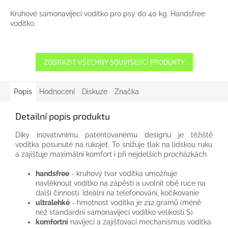
Kruhové samonavíjecí vodítko pro psy do 40 kg. Handsfree
vodítko.
ZOBRAZIT VŠECHNY SOUVISEJÍCÍ PRODUKTY
Popis
Hodnocení
Diskuze
Značka
Detailní popis produktu
Díky
inovativnímu
patentovanému
designu
je
těžiště
vodítka
posunuté
na
rukojeť.
To
snižuje
tlak na
lidskou
ruku
a
zajišťuje maximální komfort
i při
nejdelších
procházkách.
handsfree
-
kruhový
tvar
vodítka
umožňuje
navléknout
vodítko
na zápěstí
a
uvolnit
obě
ruce na
další činnosti.
Ideální
na
telefonování,
kočíkovanie
ultralehké
-
hmotnost
vodítka
je
212
gramů
(méně
než
standardní
samonavíjecí vodítko
velikosti
S)
komfortní
navíjecí
a
zajišťovací mechanismus
vodítka