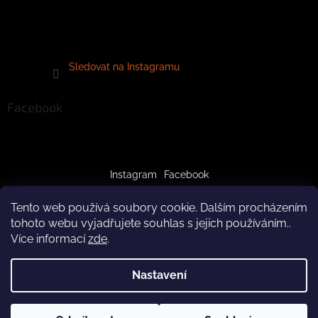
Sledovat na Instagramu
Facebook
Instagram
Facebook
Tento web používá soubory cookie. Dalším procházením
tohoto webu vyjadřujete souhlas s jejich používáním..
Více informací
zde
.
Vytvořil Shoptet
Nastavení
Copyright 2026
crazypaws.cz
. Všechna práva vyhrazena.
Z důvodu čerpání dovolené budeme produkty doručovat až po