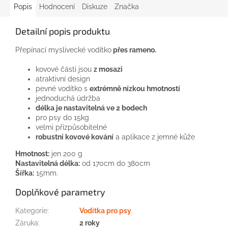
Popis
Hodnocení
Diskuze
Značka
Detailní popis produktu
Přepínací myslivecké vodítko
přes rameno.
kovové části jsou
z mosazi
atraktivní design
pevné vodítko s
extrémně nízkou hmotností
jednoduchá údržba
délka je nastavitelná ve 2 bodech
pro psy do 15kg
velmi přizpůsobitelné
robustní kovové kování
a aplikace z jemné kůže
Hmotnost:
jen 200 g
Nastavitelná délka:
od 170cm do 380cm
Šířka:
15mm.
Doplňkové parametry
Kategorie
:
Vodítka pro psy
Záruka
:
2 roky