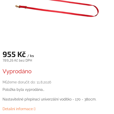
955 Kč
/ ks
789,26 Kč bez DPH
Měrná
Vyprodáno
cena:
Můžeme doručit do:
11.8.2026
Položka byla vyprodána…
Nastavitelné přepínací univerzální vodítko - 170 - 380cm.
Detailní informace