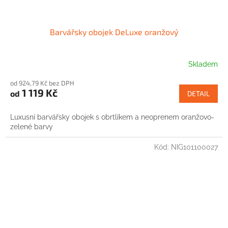
Barvářsky obojek DeLuxe oranžový
Skladem
od 924,79 Kč bez DPH
1 119 Kč
od
DETAIL
Luxusní barvářsky obojek s obrtlíkem a neoprenem oranžovo-
zelené barvy
Kód:
NIG101100027