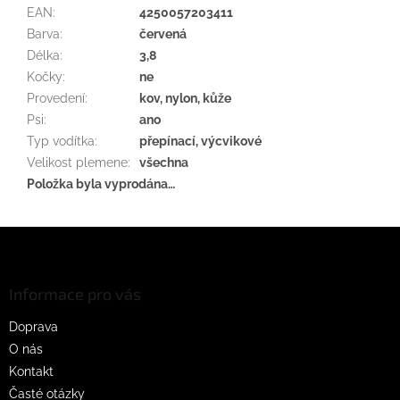
EAN
:
4250057203411
Barva
:
červená
Délka
:
3,8
Kočky
:
ne
Provedení
:
kov, nylon, kůže
Psi
:
ano
Typ vodítka
:
přepínací, výcvikové
Velikost plemene
:
všechna
Položka byla vyprodána…
Z
á
p
a
Informace pro vás
t
Doprava
í
O nás
Kontakt
Časté otázky