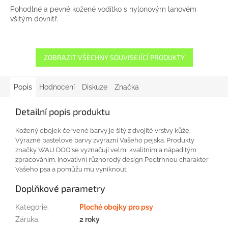
Pohodlné a pevné kožené vodítko s nylonovým lanovém
všitým dovnitř.
ZOBRAZIT VŠECHNY SOUVISEJÍCÍ PRODUKTY
Popis
Hodnocení
Diskuze
Značka
Detailní popis produktu
Kožený obojek
červené barvy
je
šitý
z dvojité
vrstvy
kůže.
Výrazné
pastelové
barvy
zvýrazní
Vašeho
pejska
.
Produkty
značky
WAU
DOG
se vyznačují velmi
kvalitním
a
nápaditým
zpracováním.
Inovativní
různorodý
design
Podtrhnou
charakter
Vašeho
psa
a pomůžu
mu
vyniknout
.
Doplňkové parametry
Kategorie
:
Ploché obojky pro psy
Záruka
:
2 roky