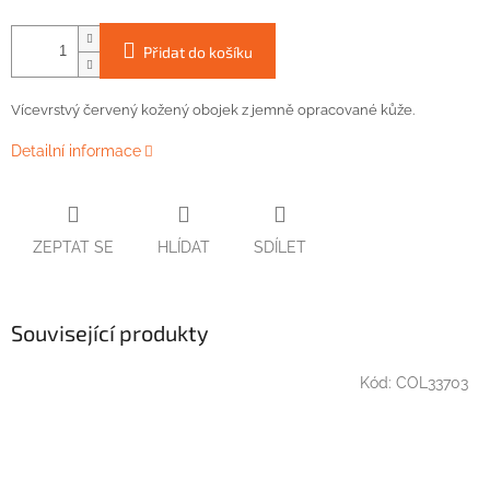
Přidat do košíku
Vícevrstvý
červený
kožený
obojek
z
jemně
opracované
kůže.
Detailní informace
ZEPTAT SE
HLÍDAT
SDÍLET
Související produkty
Kód:
COL33703