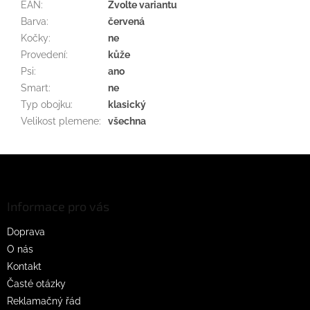
EAN
:
Zvolte variantu
Barva
:
červená
Kočky
:
ne
Provedení
:
kůže
Psi
:
ano
Smart
:
ne
Typ obojku
:
klasický
Velikost plemene
:
všechna
Z
á
p
a
Informace pro vás
t
Doprava
í
O nás
Kontakt
Časté otázky
Reklamačný řád