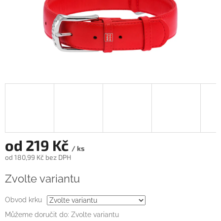
od
219 Kč
/ ks
od
180,99 Kč
bez DPH
Měrná
Zvolte variantu
cena:
Obvod krku
Můžeme doručit do:
Zvolte variantu