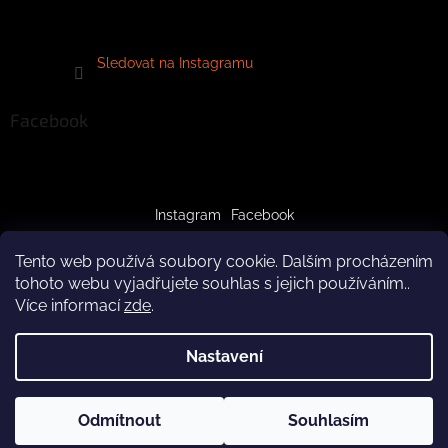
Sledovat na Instagramu
Facebook
Instagram
Facebook
Tento web používá soubory cookie. Dalším procházením
tohoto webu vyjadřujete souhlas s jejich používáním..
Více informací
zde
.
Vytvořil Shoptet
Nastavení
Copyright 2026
crazypaws.cz
. Všechna práva vyhrazena.
Z důvodu čerpání dovolené budeme produkty doručovat až po
Odmítnout
Souhlasím
Upravit nastavení cookies
3.8.2026. Za pochopení předem děkujeme! Tým Crazy Paws