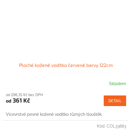
Ploché kožené vodítko červené barvy 122cm
Skladem
od 298,35 Kč bez DPH
361 Kč
od
DETAIL
Vícevrstvé pevné kožené vodítko různých tlouštěk.
Kód:
COL33883