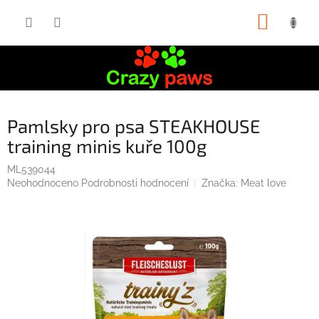
Přejít
NÁKUP
na
obsah
KOŠÍK
Pamlsky pro psa STEAKHOUSE
training minis kuře 100g
ML539044
Průměrné
Neohodnoceno
Podrobnosti hodnocení
Značka:
Meat love
hodnocení
produktu
je
0,0
z
5
hvězdiček.