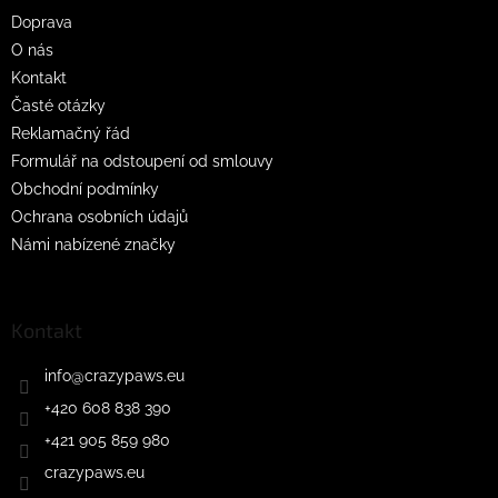
t
Doprava
í
O nás
Kontakt
Časté otázky
Reklamačný řád
Formulář na odstoupení od smlouvy
Obchodní podmínky
Ochrana osobních údajů
Námi nabízené značky
Kontakt
info
@
crazypaws.eu
+420 608 838 390
+421 905 859 980
crazypaws.eu