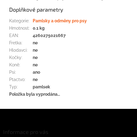
Doplňkové parametry
Kategorie
:
Pamlsky a odměny pro psy
Hmotnost
:
0.1 kg
EAN
:
4260275021667
Fretka
:
ne
Hlodavci
:
ne
Kočky
:
ne
Koně
:
ne
Psi
:
ano
Ptactvo
:
ne
Typ
:
pamlsek
Položka byla vyprodána…
Z
á
p
a
Informace pro vás