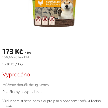
173 Kč
/ ks
154,46 Kč bez DPH
Měrná
1 730 Kč / 1 kg
cena:
Vyprodáno
Můžeme doručit do:
13.8.2026
Položka byla vyprodána…
Vzduchom sušené pamlsky pro psa s obsahem 100% kuřecího
masa.