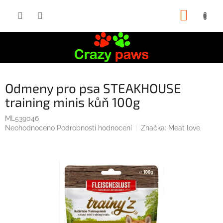
Přejít
NÁKUP
na
obsah
KOŠÍK
Odmeny pro psa STEAKHOUSE
training minis kůň 100g
ML539046
Průměrné
Neohodnoceno
Podrobnosti hodnocení
Značka:
Meat love
hodnocení
produktu
je
0,0
z
5
hvězdiček.