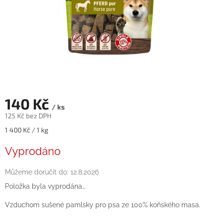
140 Kč
/ ks
125 Kč bez DPH
Měrná
1 400 Kč / 1 kg
cena:
Vyprodáno
Můžeme doručit do:
12.8.2026
Položka byla vyprodána…
Vzduchom sušené pamlsky pro psa ze 100% koňského masa.