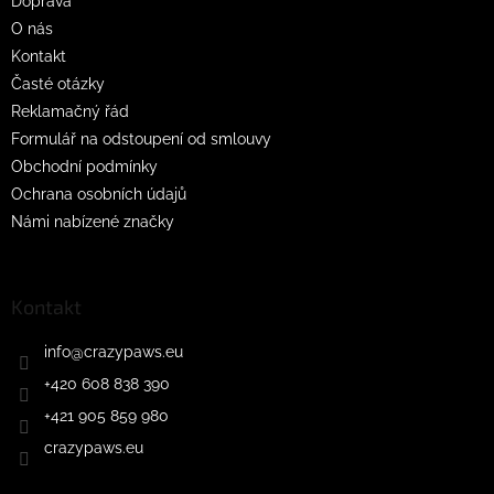
Doprava
í
O nás
Kontakt
Časté otázky
Reklamačný řád
Formulář na odstoupení od smlouvy
Obchodní podmínky
Ochrana osobních údajů
Námi nabízené značky
Kontakt
info
@
crazypaws.eu
+420 608 838 390
+421 905 859 980
crazypaws.eu