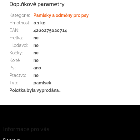
Doplňkové parametry
Kategorie
:
Pamlsky a odměny pro psy
Hmotnost
:
0.1 kg
EAN
:
4260275020714
Fretka
:
ne
Hlodavci
:
ne
Kočky
:
ne
Koně
:
ne
Psi
:
ano
Ptactvo
:
ne
Typ
:
pamlsek
Položka byla vyprodána…
Z
á
p
a
Informace pro vás
t