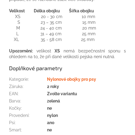
Velikost Délka obojku Šířka obojku
XS 20 - 30 cm 10 mm
S 23 – 35 cm 15 mm
M 24 - 40 cm 20 mm
L 31 – 49 cm 25 mm
XL 35 - 58 cm 25 mm
Upozornění:
velikost
XS
nemá bezpečnostní sponu s
ohledem na to, že při dané velikosti pejska není nutná.
Doplňkové parametry
Kategorie
:
Nylonové obojky pro psy
Záruka
:
2 roky
EAN
:
Zvolte variantu
Barva
:
zelená
Kočky
:
ne
Provedení
:
nylon
Psi
:
ano
Smart
:
ne