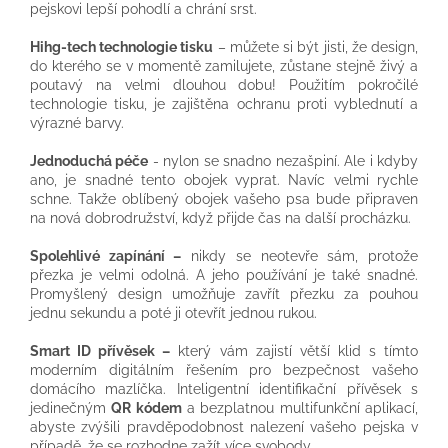
pejskovi lepší pohodlí a chrání srst.
Hihg-tech technologie tisku
– můžete si být jisti, že design,
do kterého se v momentě zamilujete, zůstane stejně živý a
poutavý na velmi dlouhou dobu! Použitím pokročilé
technologie tisku, je zajištěna ochranu proti vyblednutí a
výrazné barvy.
Jednoduchá péče
- nylon se snadno nezašpiní. Ale i kdyby
ano, je snadné tento obojek vyprat. Navíc velmi rychle
schne. Takže oblíbený obojek vašeho psa bude připraven
na nová dobrodružství, když přijde čas na další procházku.
Spolehlivé zapínání –
nikdy se neotevře sám, protože
přezka je velmi odolná. A jeho používání je také snadné.
Promyšlený design umožňuje zavřít přezku za pouhou
jednu sekundu a poté ji otevřít jednou rukou.
Smart ID přívěsek –
který vám zajistí větší klid s tímto
moderním digitálním řešením pro bezpečnost vašeho
domácího mazlíčka. Inteligentní identifikační přívěsek s
jedinečným
QR kódem
a bezplatnou multifunkční aplikací,
abyste zvýšili pravděpodobnost nalezení vašeho pejska v
případě, že se rozhodne zažít více svobody.