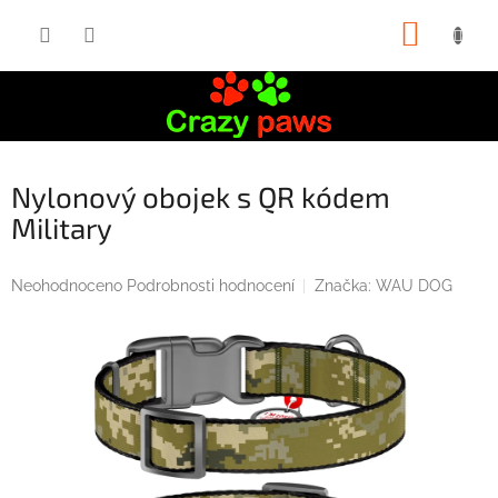
Přejít
NÁKUP
na
obsah
KOŠÍK
Nylonový obojek s QR kódem
Military
Průměrné
Neohodnoceno
Podrobnosti hodnocení
Značka:
WAU DOG
hodnocení
produktu
je
0,0
z
5
hvězdiček.