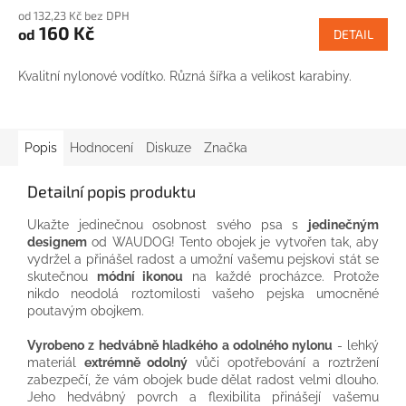
od 132,23 Kč bez DPH
160 Kč
od
DETAIL
Kvalitní nylonové vodítko. Různá šířka a velikost karabiny.
Popis
Hodnocení
Diskuze
Značka
Detailní popis produktu
Ukažte jedinečnou osobnost svého psa s
jedinečným
designem
od WAUDOG! Tento obojek je vytvořen tak, aby
vydržel a přinášel radost a umožní vašemu pejskovi stát se
skutečnou
módní ikonou
na každé procházce. Protože
nikdo neodolá roztomilosti vašeho pejska umocněné
poutavým obojkem.
Vyrobeno z
hedvábně hladkého a odolného nylonu
- lehký
materiál
extrémně odolný
vůči opotřebování a roztržení
zabezpečí, že vám obojek bude dělat radost velmi dlouho.
Jeho hedvábný povrch a flexibilita přinášejí vašemu