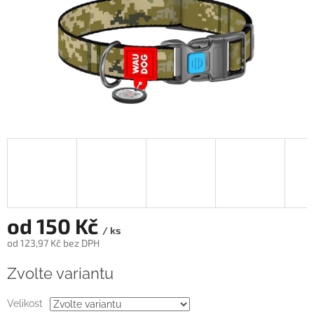
od
150 Kč
/ ks
od
123,97 Kč
bez DPH
Měrná
Zvolte variantu
cena:
Velikost