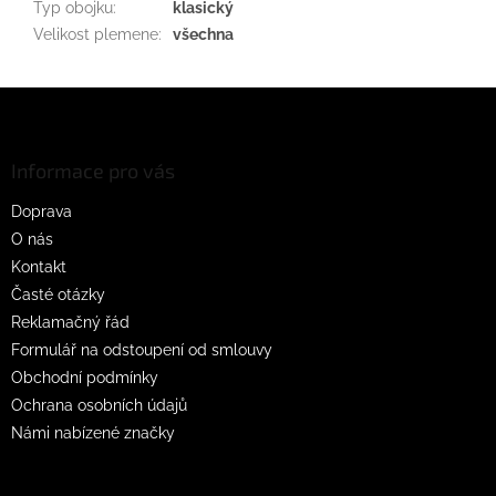
Typ obojku
:
klasický
Velikost plemene
:
všechna
Z
á
p
a
Informace pro vás
t
Doprava
í
O nás
Kontakt
Časté otázky
Reklamačný řád
Formulář na odstoupení od smlouvy
Obchodní podmínky
Ochrana osobních údajů
Námi nabízené značky