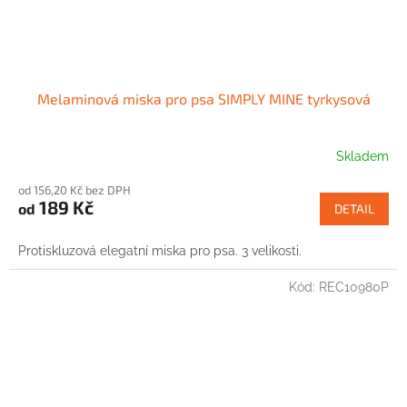
Melaminová miska pro psa SIMPLY MINE tyrkysová
Skladem
od 156,20 Kč bez DPH
189 Kč
od
DETAIL
Protiskluzová elegatní miska pro psa. 3 velikosti.
Kód:
REC10980P