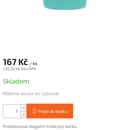
167 Kč
/ ks
138,02 Kč bez DPH
Měrná
Skladem
cena:
Můžeme doručit do:
13.8.2026
Přidat do košíku
Protiskluzová elegatní miska pro kočku.