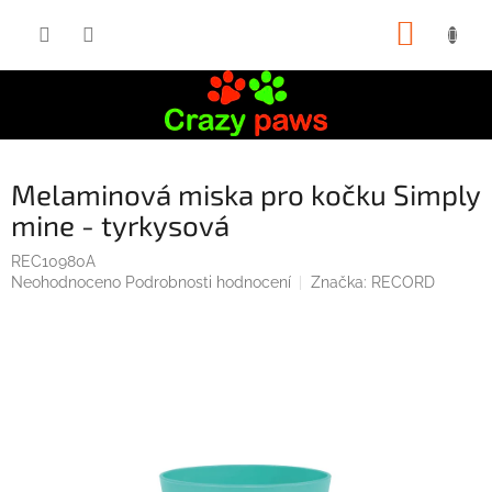
Přejít
NÁKUP
na
obsah
KOŠÍK
Melaminová miska pro kočku Simply
mine - tyrkysová
REC10980A
Průměrné
Neohodnoceno
Podrobnosti hodnocení
Značka:
RECORD
hodnocení
produktu
je
0,0
z
5
hvězdiček.