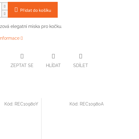
Přidat do košíku
uzová elegatní miska pro kočku.
 informace
ZEPTAT SE
HLÍDAT
SDÍLET
Kód:
REC10980Y
Kód:
REC10980A