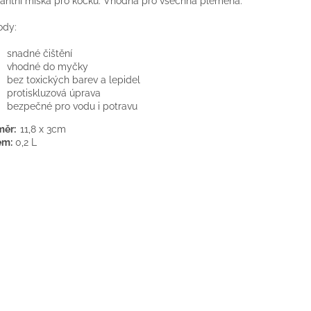
antní miska pro kočku. Vhodná pro všechna plemena.
ody:
snadné čištění
vhodné do myčky
bez toxických barev a lepidel
protiskluzová úprava
bezpečné pro vodu i potravu
měr:
11,8 x 3cm
em:
0,2 L