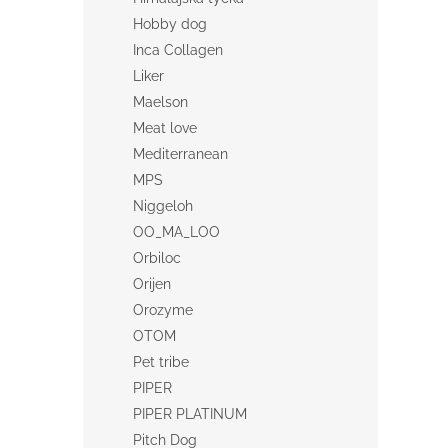
Hobby dog
Inca Collagen
Liker
Maelson
Meat love
Mediterranean
MPS
Niggeloh
OO_MA_LOO
Orbiloc
Orijen
Orozyme
OTOM
Pet tribe
PIPER
PIPER PLATINUM
Pitch Dog