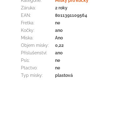
Kategorie
:
Misky pro kočky
Záruka
:
2 roky
EAN
:
8011391109564
Fretka
:
ne
Kočky
:
ano
Miska
:
Ano
Objem misky
:
0,22
Příslušenství
:
ano
Psi1
:
ne
Ptactvo
:
ne
Typ misky
:
plastová