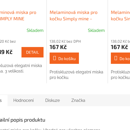
minová miska pro
Melaminová miska pro
Melamino
SIMPLY MINE
kočku Simply mine -
kočku Si
žová
růžová
Skladem
Skladem
,20 Kč bez
138,02 Kč bez DPH
138,02 Kč 
167 Kč
167 Kč
89 Kč
DETAIL
Do košíku
Do ko
kluzová elegatní miska
a. 3 velikosti.
Protiskluzová elegatní miska
Protiskluz
pro kočku.
pro kočku
s
Hodnocení
Diskuze
Značka
ailní popis produktu