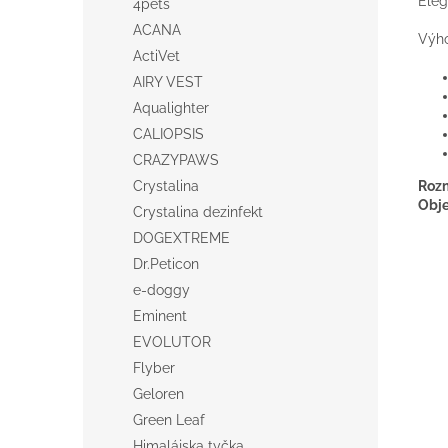
Eleg
4pets
ACANA
Výh
ActiVet
AIRY VEST
Aqualighter
CALIOPSIS
CRAZYPAWS
Crystalina
Roz
Obj
Crystalina dezinfekt
DOGEXTREME
Dr.Peticon
e-doggy
Eminent
EVOLUTOR
Flyber
Geloren
Green Leaf
Himalájska tyčka