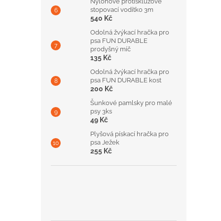
Nylonové protiskluzové
stopovací vodítko 3m
540 Kč
Odolná žvýkací hračka pro
psa FUN DURABLE
prodyšný míč
135 Kč
Odolná žvýkací hračka pro
psa FUN DURABLE kost
200 Kč
Šunkové pamlsky pro malé
psy 3ks
49 Kč
Plyšová pískací hračka pro
psa Ježek
255 Kč