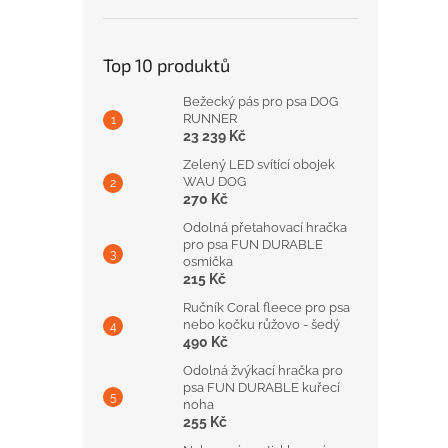
Top 10 produktů
Bežecký pás pro psa DOG
RUNNER
23 239 Kč
Zelený LED svítící obojek
WAU DOG
270 Kč
Odolná přetahovací hračka
pro psa FUN DURABLE
osmička
215 Kč
Ručník Coral fleece pro psa
nebo kočku růžovo - šedý
490 Kč
Odolná žvýkací hračka pro
psa FUN DURABLE kuřecí
noha
255 Kč