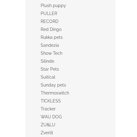
Plush puppy
PULLER
RECORD
Red Dingo
Rukka pets
Sandezia
Show Tech
Silinde
Star Pets
Suitical
Sunday pets
Thermoswitch
TICKLESS
Tracker
WAU DOG
ZU&LU
Zverlit