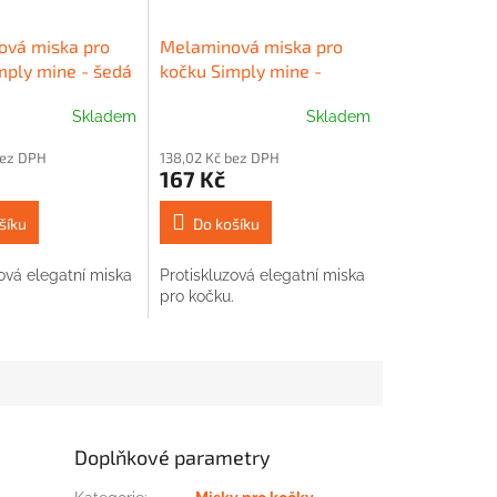
vá miska pro
Melaminová miska pro
mply mine - šedá
kočku Simply mine -
tyrkysová
Skladem
Skladem
bez DPH
138,02 Kč bez DPH
167 Kč
šíku
Do košíku
ová elegatní miska
Protiskluzová elegatní miska
.
pro kočku.
Doplňkové parametry