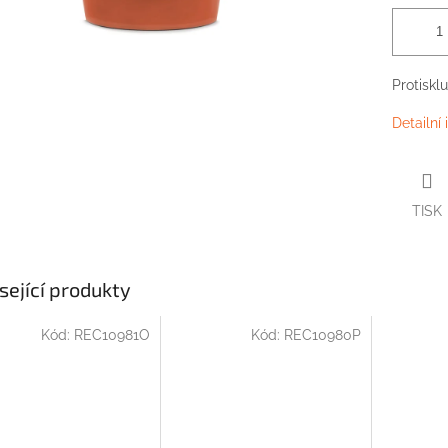
Protiskl
Detailní
TISK
sející produkty
Kód:
REC10981O
Kód:
REC10980P