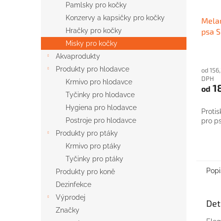
Pamlsky pro kočky
Konzervy a kapsičky pro kočky
Mela
Hračky pro kočky
psa 
oran
Misky pro kočky
Akvaprodukty
Produkty pro hlodavce
od 156
DPH
Krmivo pro hlodavce
1
od
Tyčinky pro hlodavce
Hygiena pro hlodavce
Protis
Postroje pro hlodavce
pro ps
Produkty pro ptáky
Krmivo pro ptáky
Tyčinky pro ptáky
Popi
Produkty pro koně
Dezinfekce
Výprodej
Det
Značky