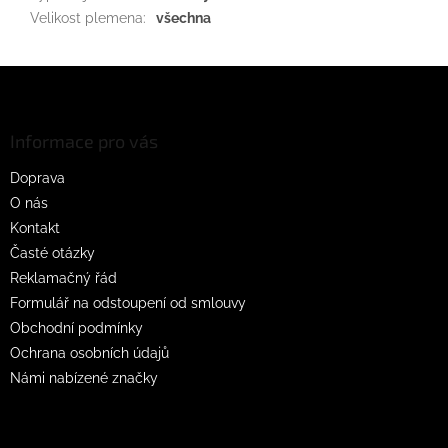
Velikost plemena
:
všechna
Z
á
p
a
Informace pro vás
t
Doprava
í
O nás
Kontakt
Časté otázky
Reklamačný řád
Formulář na odstoupení od smlouvy
Obchodní podmínky
Ochrana osobních údajů
Námi nabízené značky