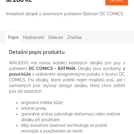
Inovatívní obojek s laserovým potiskem Batman DC COMICS.
Popis
Hodnocení
Diskuze
Značka
Detailní popis produktu
WAUDOG má novou kolekci kožených obojků pro psy s
potiskem
DC COMICS - BATMAN.
Obojky jsou vyrobeny
z
pravé kůže
s unikátními designérskými potisky s licencí DC
COMICS. Psí obojky, které potěší nejen majitelů psů, ale i
samotných psů: stylový design obojku, který chce odlišit
psa od ostatních
originální měkká kůže
odolné prvky
zpevněná vrstva zabraňuje deformaci nebo zničení
obojku při používání
díky inovativní laserové technologii se potisk
nesmaže a používáním se nenič