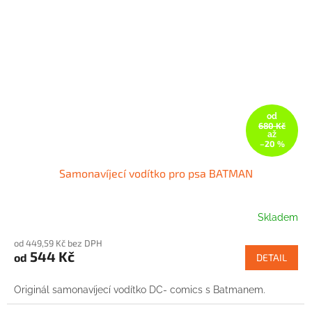
od
680 Kč
až
–20 %
Samonavíjecí vodítko pro psa BATMAN
Skladem
od 449,59 Kč bez DPH
544 Kč
od
DETAIL
Originál samonavíjecí vodítko DC- comics s Batmanem.