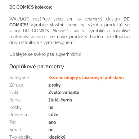
DC COMICS kolekce:
WAUDOG rozšiřuje svou sérii o vesmírný design
DC
COMICS!
Výrobce vlastní licenci na výrobu produktů se
vzory DC COMICS. Nejvyšší kvalita výrobků a trvanlivé
materiály zaručují, že nové produkty budou po dlouhou
dobu stabilní s živým designem!
Udělejte se svého psa superhrdinu!
Doplňkové parametry
Kategorie
:
Kožené obojky s laserovým potiskem
Záruka
:
2 roky
EAN
:
Zvolte variantu
Barva
:
žlutá, černá
Kočky
:
ne
Provedení
:
kůže
Psi
:
ano
Smart
:
ne
Typ obojku
:
klasický