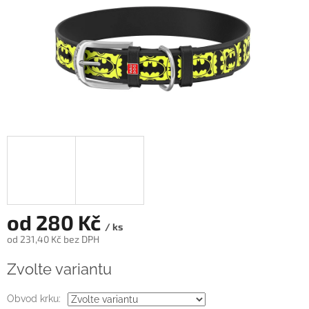
od
280 Kč
/ ks
od
231,40 Kč
bez DPH
Měrná
Zvolte variantu
cena:
Obvod krku: