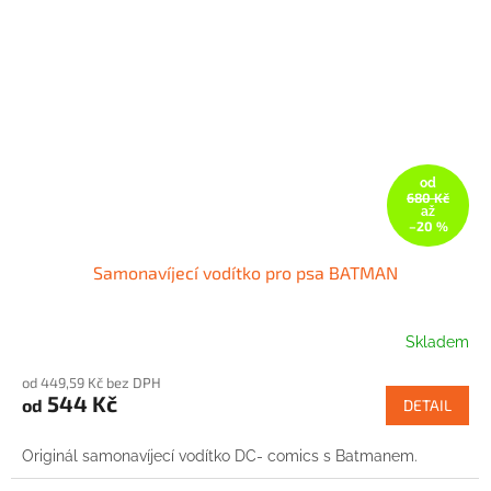
od
680 Kč
až
–20 %
Samonavíjecí vodítko pro psa BATMAN
Skladem
od 449,59 Kč bez DPH
544 Kč
od
DETAIL
Originál samonavíjecí vodítko DC- comics s Batmanem.