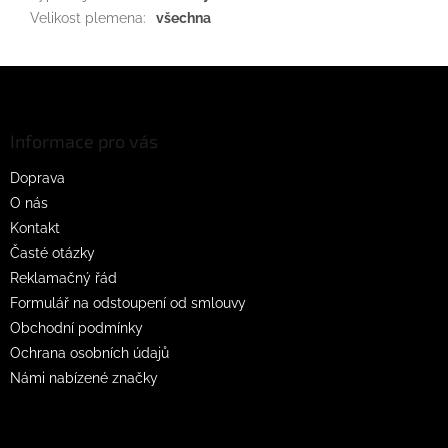
Velikost plemena
:
všechna
Z
á
p
a
Informace pro vás
t
Doprava
í
O nás
Kontakt
Časté otázky
Reklamačný řád
Formulář na odstoupení od smlouvy
Obchodní podmínky
Ochrana osobních údajů
Námi nabízené značky