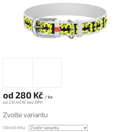
od
280 Kč
/ ks
od
231,40 Kč
bez DPH
Měrná
Zvolte variantu
cena:
Obvod krku: