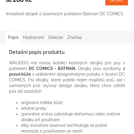
Inovatívní obojek s laserovým potiskem Batman DC COMICS.
Popis
Hodnocení
Diskuze
Značka
Detailní popis produktu
WAUDOG má novou kolekci kožených obojků pro psy s
potiskem
DC COMICS - BATMAN.
Obojky jsou vyrobeny
z
pravé kůže
s unikátními designérskými potisky s licencí DC
COMICS. Psí obojky, které potěší nejen majitelů psů, ale i
samotných psů: stylový design obojku, který chce odlišit
psa od ostatních
originální měkká kůže
odolné prvky
zpevněná vrstva zabraňuje deformaci nebo zničení
obojku při používání
díky inovativní laserové technologii se potisk
nesmaže a používáním se nenič