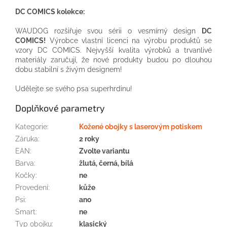
DC COMICS kolekce:
WAUDOG rozšiřuje svou sérii o vesmírný design
DC
COMICS!
Výrobce vlastní licenci na výrobu produktů se
vzory DC COMICS. Nejvyšší kvalita výrobků a trvanlivé
materiály zaručují, že nové produkty budou po dlouhou
dobu stabilní s živým designem!
Udělejte se svého psa superhrdinu!
Doplňkové parametry
Kategorie
:
Kožené obojky s laserovým potiskem
Záruka
:
2 roky
EAN
:
Zvolte variantu
Barva
:
žlutá, černá, bílá
Kočky
:
ne
Provedení
:
kůže
Psi
:
ano
Smart
:
ne
Typ obojku
:
klasický