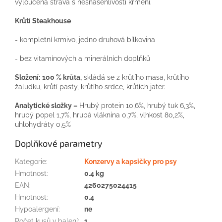
vyloučená strava s nesnášenlivostí krmení.
Krůtí Steakhouse
- kompletní krmivo, jedno druhová bílkovina
- bez vitamínových a minerálních doplňků
Složení:
100 % krůta,
skládá se z krůtího masa, krůtího
žaludku, krůtí pasty, krůtího srdce, krůtích jater.
Analytické složky –
Hrubý protein 10,6%, hrubý tuk 6,3%,
hrubý popel 1,7%, hrubá vláknina 0,7%, vlhkost 80,2%,
uhlohydráty 0,5%
Doplňkové parametry
Kategorie
:
Konzervy a kapsičky pro psy
Hmotnost
:
0.4 kg
EAN
:
4260275024415
Hmotnost
:
0.4
Hypoalergení
:
ne
Počet kusů v balení
:
1