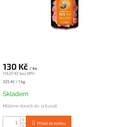
130 Kč
/ ks
116,07 Kč bez DPH
Měrná
325 Kč / 1 kg
cena:
Skladem
Můžeme doručit do:
11.8.2026
Přidat do košíku