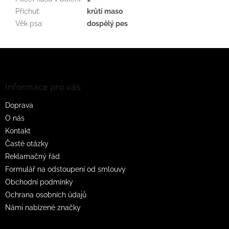
Příchuť
:
krůtí maso
Věk psa
:
dospělý pes
Z
á
p
a
Informace pro vás
t
Doprava
í
O nás
Kontakt
Časté otázky
Reklamačný řád
Formulář na odstoupení od smlouvy
Obchodní podmínky
Ochrana osobních údajů
Námi nabízené značky