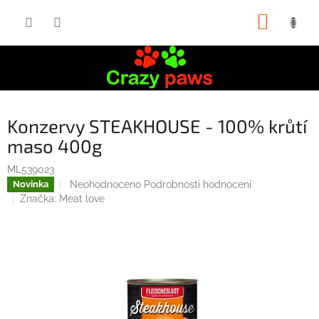
Přejít
NÁKUP
na
obsah
KOŠÍK
Konzervy STEAKHOUSE - 100% krůtí
maso 400g
ML539023
Průměrné
Neohodnoceno
Podrobnosti hodnocení
Novinka
hodnocení
Značka:
Meat love
produktu
je
0,0
z
5
hvězdiček.