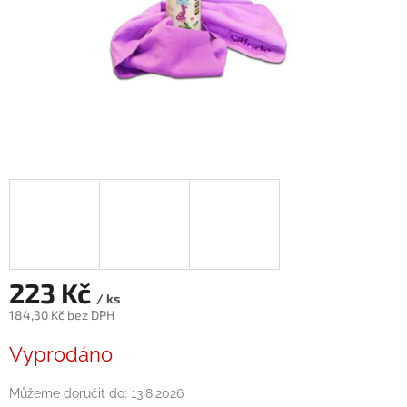
223 Kč
/ ks
184,30 Kč bez DPH
Měrná
Vyprodáno
cena:
Můžeme doručit do:
13.8.2026