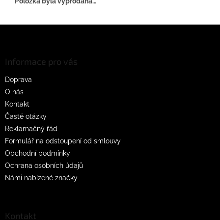
Položka byla vyprodána…
Z
á
p
a
Informace pro vás
t
Doprava
í
O nás
Kontakt
Časté otázky
Reklamačný řád
Formulář na odstoupení od smlouvy
Obchodní podmínky
Ochrana osobních údajů
Námi nabízené značky
Kontakt