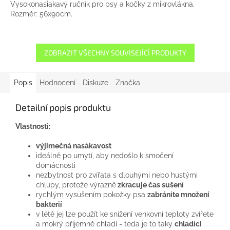
Vysokonasiakavý ručník pro psy a kočky z mikrovlákna.
Rozměr: 56x90cm.
ZOBRAZIT VŠECHNY SOUVISEJÍCÍ PRODUKTY
Popis
Hodnocení
Diskuze
Značka
Detailní popis produktu
Vlastnosti:
výjimečná nasákavost
ideálně po umytí, aby nedošlo k smočení
domácnosti
nezbytnost pro zvířata s dlouhými nebo hustými
chlupy, protože výrazně
zkracuje čas sušení
rychlým vysušením pokožky psa
zabráníte množení
bakterií
v létě jej lze použít ke snížení venkovní teploty zvířete
a mokrý příjemně chladí - teda je to taky
chladíci