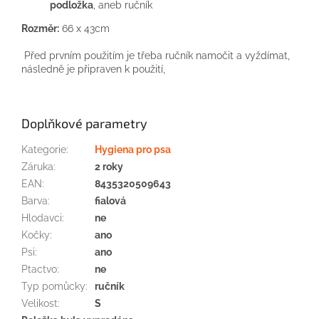
podložka
, aneb ručník
Rozměr:
66 x 43cm
Před prvním použitím je třeba ručník namočit a vyždímat,
následně je připraven k použití,
Doplňkové parametry
Kategorie
:
Hygiena pro psa
Záruka
:
2 roky
EAN
:
8435320509643
Barva
:
fialová
Hlodavci
:
ne
Kočky
:
ano
Psi
:
ano
Ptactvo
:
ne
Typ pomůcky
:
ručník
Velikost
:
S