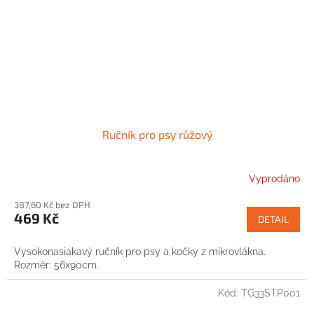
Ručník pro psy růžový
Vyprodáno
387,60 Kč bez DPH
469 Kč
DETAIL
Vysokonasiakavý ručník pro psy a kočky z mikrovlákna.
Rozměr: 56x90cm.
Kód:
TG33STP001