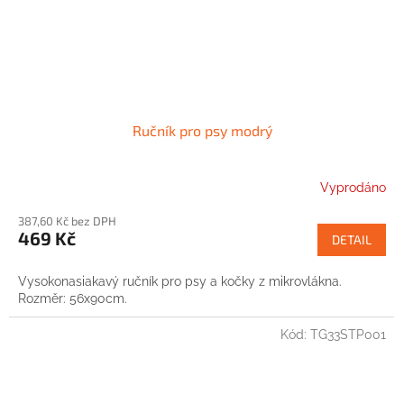
Ručník pro psy modrý
Vyprodáno
387,60 Kč bez DPH
469 Kč
DETAIL
Vysokonasiakavý ručník pro psy a kočky z mikrovlákna.
Rozměr: 56x90cm.
Kód:
TG33STP001