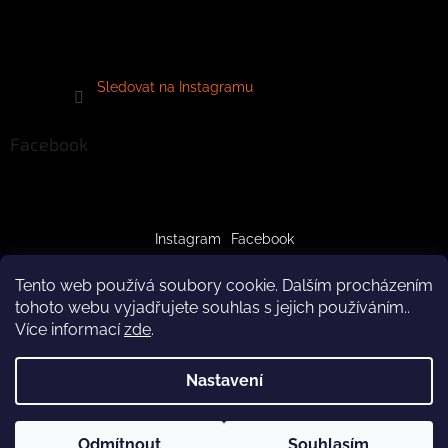
Sledovat na Instagramu
Facebook
Instagram
Facebook
Tento web používá soubory cookie. Dalším procházením
tohoto webu vyjadřujete souhlas s jejich používáním..
Více informací
zde
.
Vytvořil Shoptet
Nastavení
Copyright 2026
crazypaws.cz
. Všechna práva vyhrazena.
Z důvodu čerpání dovolené budeme produkty doručovat až po
Odmítnout
Souhlasím
Upravit nastavení cookies