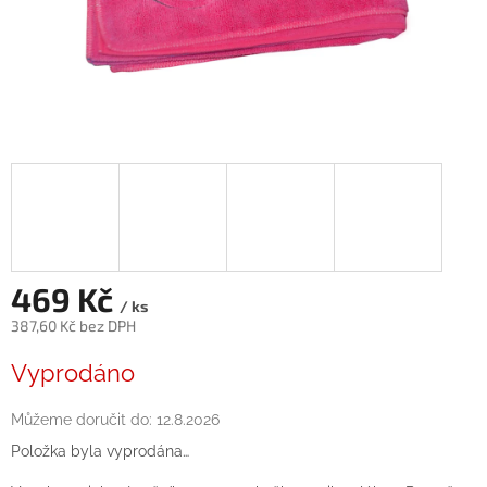
469 Kč
/ ks
387,60 Kč bez DPH
Měrná
Vyprodáno
cena:
Můžeme doručit do:
12.8.2026
Položka byla vyprodána…