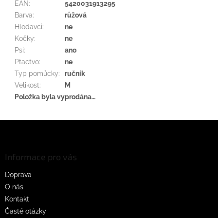
EAN
:
5420031913295
Barva
:
růžová
Hlodavci
:
ne
Kočky
:
ne
Psi
:
ano
Ptactvo
:
ne
Typ pomůcky
:
ručník
Velikost
:
M
Položka byla vyprodána…
Z
á
p
a
Informace pro vás
t
Doprava
í
O nás
Kontakt
Časté otázky