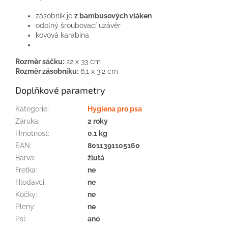
zásobník je
z bambusových vláken
odolný šroubovací uzávěr
kovová karabina
Rozměr sáčku:
22 x 33 cm
Rozměr zásobníku:
6,1 x 3,2 cm
Doplňkové parametry
Kategorie
:
Hygiena pro psa
Záruka
:
2 roky
Hmotnost
:
0.1 kg
EAN
:
8011391105160
Barva
:
žlutá
Fretka
:
ne
Hlodavci
:
ne
Kočky
:
ne
Pleny
:
ne
Psi
:
ano