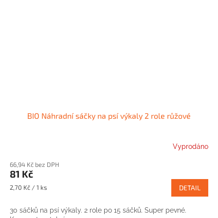
BIO Náhradní sáčky na psí výkaly 2 role růžové
Vyprodáno
66,94 Kč bez DPH
81 Kč
Měrná
2,70 Kč / 1 ks
DETAIL
cena:
30 sáčků na psí výkaly. 2 role po 15 sáčků. Super pevné.