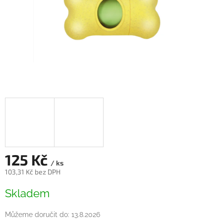
125 Kč
/ ks
103,31 Kč bez DPH
Měrná
Skladem
cena:
Můžeme doručit do:
13.8.2026