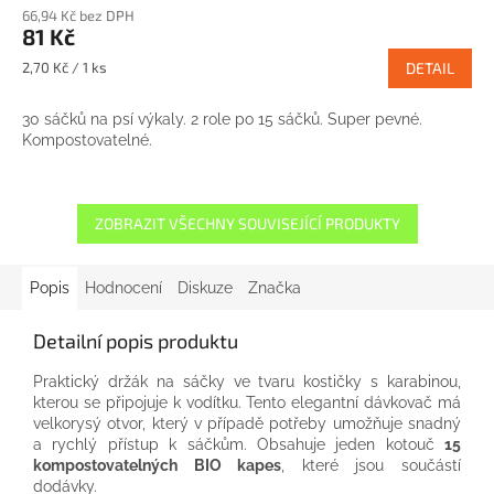
66,94 Kč bez DPH
81 Kč
Měrná
2,70 Kč / 1 ks
DETAIL
cena:
30 sáčků na psí výkaly. 2 role po 15 sáčků. Super pevné.
Kompostovatelné.
ZOBRAZIT VŠECHNY SOUVISEJÍCÍ PRODUKTY
Popis
Hodnocení
Diskuze
Značka
Detailní popis produktu
Praktický držák na sáčky ve tvaru kostičky s karabinou,
kterou se připojuje k vodítku. Tento elegantní dávkovač má
velkorysý otvor, který v případě potřeby umožňuje snadný
a rychlý přístup k sáčkům. Obsahuje jeden kotouč
15
kompostovatelných BIO kapes
, které jsou součástí
dodávky.