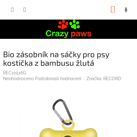
Přejít
NÁKUP
na
obsah
KOŠÍK
Bio zásobník na sáčky pro psy
kostička z bambusu žlutá
REC10516G
Průměrné
Neohodnoceno
Podrobnosti hodnocení
Značka:
RECORD
hodnocení
produktu
je
0,0
z
5
hvězdiček.