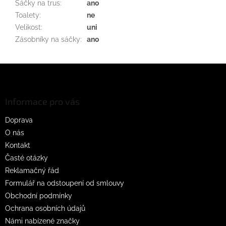
Sáčky na trus
:
ano
Toalety
:
ne
Velikost
:
uni
Zásobníky na sáčky
:
ano
Z
á
p
a
Informace pro vás
t
Doprava
í
O nás
Kontakt
Časté otázky
Reklamačný řád
Formulář na odstoupení od smlouvy
Obchodní podmínky
Ochrana osobních údajů
Námi nabízené značky