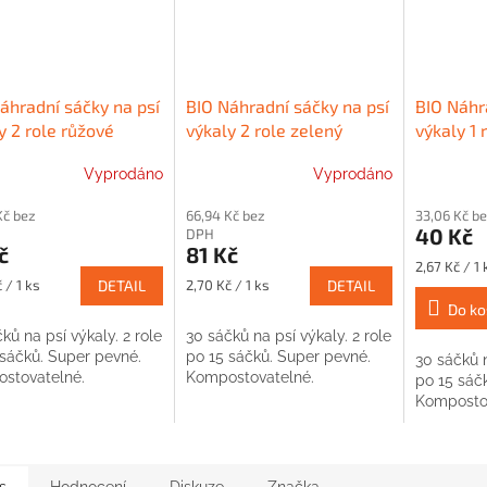
áhradní sáčky na psí
BIO Náhradní sáčky na psí
BIO Náhr
y 2 role růžové
výkaly 2 role zelený
výkaly 1 
Vyprodáno
Vyprodáno
Kč bez
66,94 Kč bez
33,06 Kč b
40 Kč
DPH
č
81 Kč
Měrná
2,67 Kč / 1 
Měrná
cena:
 / 1 ks
DETAIL
2,70 Kč / 1 ks
DETAIL
cena:
Do ko
ků na psí výkaly. 2 role
30 sáčků na psí výkaly. 2 role
 sáčků. Super pevné.
po 15 sáčků. Super pevné.
30 sáčků n
stovatelné.
Kompostovatelné.
po 15 sáč
Kompostov
s
Hodnocení
Diskuze
Značka