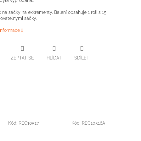
 byla vyprodána…
 na sáčky na exkrementy. Balení obsahuje 1 roli s 15
ovatelnými sáčky.
 informace
ZEPTAT SE
HLÍDAT
SDÍLET
Kód:
REC10517
Kód:
REC10516A