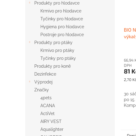
Produkty pro hlodavce
Krmivo pro hlodavce
Tyčinky pro hlodavce
Hygiena pro hlodavce
BIO N
Postroje pro hlodavce
výkal
Produkty pro ptáky
Krmivo pro ptáky
Tyčinky pro ptáky
66,94 
DPH
Produkty pro koně
81 K
Dezinfekce
Měrná
2,70 Kč
Výprodej
cena:
Značky
30 sáč
4pets
po 15
Kompo
ACANA
ActiVet
AIRY VEST
Aqualighter
Popi