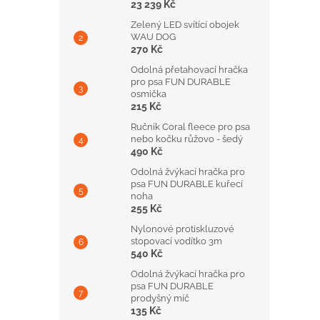
23 239 Kč
Zelený LED svítící obojek
WAU DOG
270 Kč
Odolná přetahovací hračka
pro psa FUN DURABLE
osmička
215 Kč
Ručník Coral fleece pro psa
nebo kočku růžovo - šedý
490 Kč
Odolná žvýkací hračka pro
psa FUN DURABLE kuřecí
noha
255 Kč
Nylonové protiskluzové
stopovací vodítko 3m
540 Kč
Odolná žvýkací hračka pro
psa FUN DURABLE
prodyšný míč
135 Kč