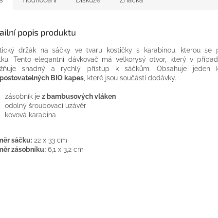
ailní popis produktu
tický držák na sáčky ve tvaru kostičky s karabinou, kterou se p
tku. Tento elegantní dávkovač má velkorysý otvor, který v přípa
žňuje snadný a rychlý přístup k sáčkům. Obsahuje jeden
ostovatelných BIO kapes
, které jsou součástí dodávky.
zásobník je
z bambusových vláken
odolný šroubovací uzávěr
kovová karabina
ěr sáčku:
22 x 33 cm
ěr zásobníku:
6,1 x 3,2 cm