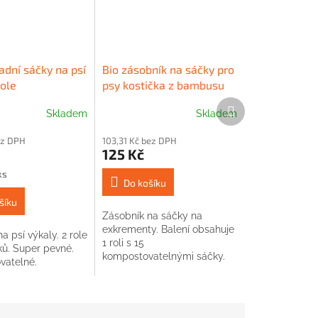
adní sáčky na psí
Bio zásobník na sáčky pro
role
psy kostička z bambusu
zelená
Další
Skladem
Skladem
produkt
ez DPH
103,31 Kč bez DPH
125 Kč
ks
Do košíku
šíku
Zásobník na sáčky na
exkrementy. Balení obsahuje
a psí výkaly. 2 role
1 roli s 15
ků. Super pevné.
kompostovatelnými sáčky.
atelné.