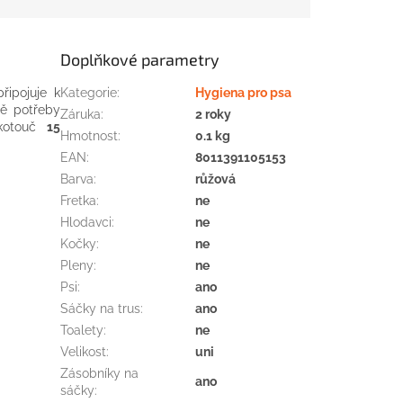
Doplňkové parametry
řipojuje k
Kategorie
:
Hygiena pro psa
dě potřeby
Záruka
:
2 roky
 kotouč
15
Hmotnost
:
0.1 kg
EAN
:
8011391105153
Barva
:
růžová
Fretka
:
ne
Hlodavci
:
ne
Kočky
:
ne
Pleny
:
ne
Psi
:
ano
Sáčky na trus
:
ano
Toalety
:
ne
Velikost
:
uni
Zásobníky na
ano
sáčky
: