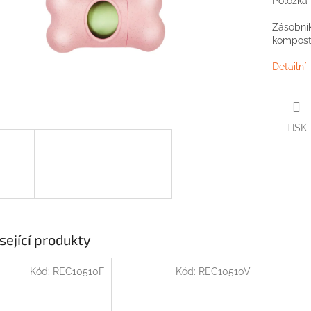
Položka
Zásobník
kompost
Detailní
TISK
sející produkty
Kód:
REC10510F
Kód:
REC10510V