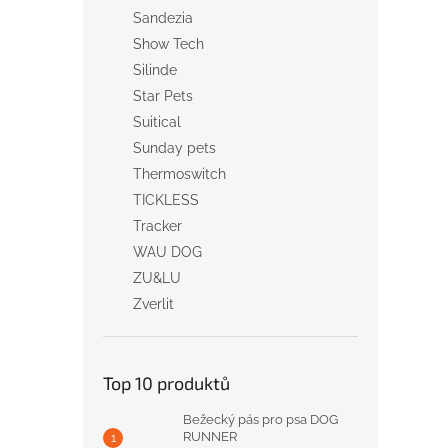
Sandezia
Show Tech
Silinde
Star Pets
Suitical
Sunday pets
Thermoswitch
TICKLESS
Tracker
WAU DOG
ZU&LU
Zverlit
Top 10 produktů
Bežecký pás pro psa DOG
RUNNER