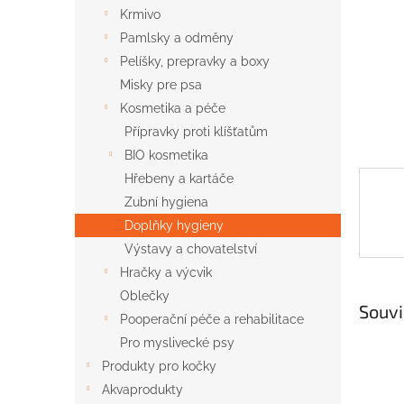
n
Krmivo
e
Pamlsky a odměny
l
Pelíšky, prepravky a boxy
Misky pre psa
Kosmetika a péče
Přípravky proti klíšťatům
BIO kosmetika
Hřebeny a kartáče
Zubní hygiena
Doplňky hygieny
Výstavy a chovatelství
Hračky a výcvik
Oblečky
Souvi
Pooperační péče a rehabilitace
Pro myslivecké psy
Produkty pro kočky
Akvaprodukty