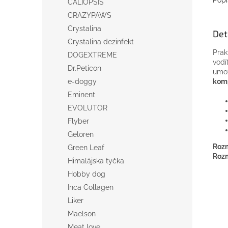
CALIOPSIS
CRAZYPAWS
Crystalina
Det
Crystalina dezinfekt
Prak
DOGEXTREME
vodí
Dr.Peticon
umo
komp
e-doggy
Eminent
EVOLUTOR
Flyber
Geloren
Rozm
Green Leaf
Rozm
Himalájska tyčka
Hobby dog
Inca Collagen
Liker
Maelson
Meat love