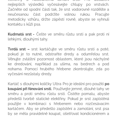
nejlepších výsledků vyčesávejte chlupy po vrstvách.
Začněte od spodní části tak, že srst vodorovně rozdělíte a
neučesanou část podržíte volnou rukou. Pracujte
metodicky vzhůru, držte zápěstí rovně, abyste se vyhnuli
kontaktu s kůží psa.
Kudrnatá srst -
Češte ve směru růstu srsti a pak proti ní
lehkými, dlouhými tahy.
Tvrdá srst –
srst kartáčujte ve směru růstu srsti a poté,
pokud je to nutné, odstraňte dredy a odumřelou srst.
Věnujte zvláštní pozornost oblastem, které jsou náchylné
ke dredování, například za ušima, na bedrech a pod
nohama. Pomocí hrubého hřebene zkontrolujte, zda po
vyčesání nezůstaly dredy.
Kartáč s dlouhými kolíčky Ultra Pro je ideální pro použití
po
koupání při fénování srsti.
Používejte jemné, dlouhé tahy ve
směru a proti směru růstu srsti. Čistěte pomalu, abyste
předešli tvorbě statické elektřiny. Pokud je srst zaplstěná
použijte v kombinaci s hřebenem nebo rozčesávacím
kartáčem. Aby se předešlo zaplstění a zamotání, srst psa
by se měla pravidelně koupat, ošetřovat kondicionérem a