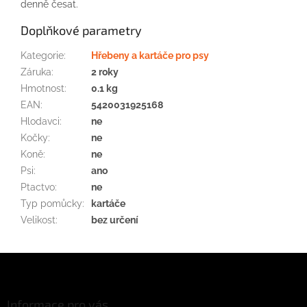
denně česat.
Doplňkové parametry
Kategorie
:
Hřebeny a kartáče pro psy
Záruka
:
2 roky
Hmotnost
:
0.1 kg
EAN
:
5420031925168
Hlodavci
:
ne
Kočky
:
ne
Koně
:
ne
Psi
:
ano
Ptactvo
:
ne
Typ pomůcky
:
kartáče
Velikost
:
bez určení
Z
á
p
a
Informace pro vás