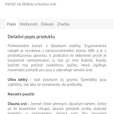
Kartáč na dlohou a hustou srst.
Popis
Hodnocení
Diskuze
Značka
Detailní popis produktu
Profesionální kartáč s dlouhými kolíčky. Ergonomická
rukojeť je vyrobena z nárazuvzdorného plastu ABS a je s
protiskluzovou úpravou. V podložce ze silikonové pryže je
bezpečně namontováno 11 řad 30 mm kolíčků. Každý
kolíček má pečlivě zaoblenou špičku, která zajišťuje
maximální pohodlí pro psa a zabraňuje lámání srsti.
Ultra lehký -
váží pouhých 75 gramů. Špendlíky jsou
zajištěny, tak aby se nezabaraly do podložky.
Návod k použití:
Dlouhá srst -
Jemně češte jemným, dlouhým tahem, češte
až ke konečkům chlupů, abyste předešli vzniku statické
elektřiny a následnému lámání srsti. Pro dosažení