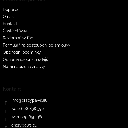
t
Doprava
í
O nás
Kontakt
Časté otázky
Reklamačný řád
Formulář na odstoupení od smlouvy
Obchodní podmínky
Ochrana osobních údajů
Námi nabízené značky
Kontakt
info
@
crazypaws.eu
+420 608 838 390
+421 905 859 980
crazypaws.eu