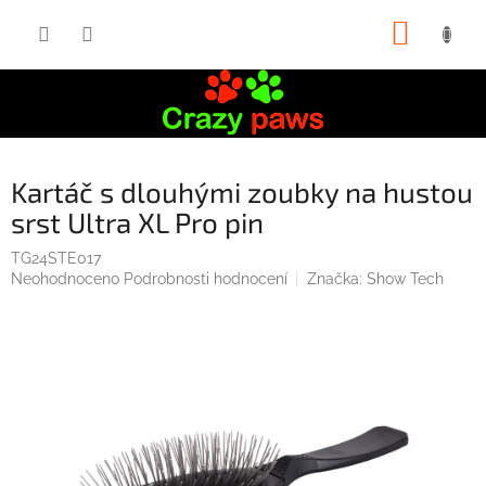
Přejít
NÁKUP
na
obsah
KOŠÍK
Kartáč s dlouhými zoubky na hustou
srst Ultra XL Pro pin
TG24STE017
Průměrné
Neohodnoceno
Podrobnosti hodnocení
Značka:
Show Tech
hodnocení
produktu
je
0,0
z
5
hvězdiček.