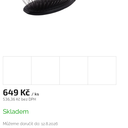
649 Kč
/ ks
536,36 Kč bez DPH
Měrná
Skladem
cena:
Můžeme doručit do:
12.8.2026