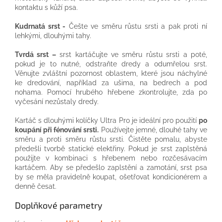
kontaktu s kůží psa.
Kudrnatá srst -
Češte ve směru růstu srsti a pak proti ní
lehkými, dlouhými tahy.
Tvrdá srst –
srst kartáčujte ve směru růstu srsti a poté,
pokud je to nutné, odstraňte dredy a odumřelou srst.
Věnujte zvláštní pozornost oblastem, které jsou náchylné
ke dredování, například za ušima, na bedrech a pod
nohama. Pomocí hrubého hřebene zkontrolujte, zda po
vyčesání nezůstaly dredy.
Kartáč s dlouhými kolíčky Ultra Pro je ideální pro použití
po
koupání při fénování srsti.
Používejte jemné, dlouhé tahy ve
směru a proti směru růstu srsti. Čistěte pomalu, abyste
předešli tvorbě statické elektřiny. Pokud je srst zaplstěná
použijte v kombinaci s hřebenem nebo rozčesávacím
kartáčem. Aby se předešlo zaplstění a zamotání, srst psa
by se měla pravidelně koupat, ošetřovat kondicionérem a
denně česat.
Doplňkové parametry