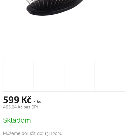
599 Kč
/ ks
495,04 Kč bez DPH
Měrná
Skladem
cena:
Můžeme doručit do:
13.8.2026