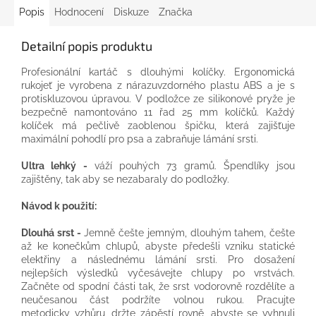
Popis
Hodnocení
Diskuze
Značka
Detailní popis produktu
Profesionální kartáč s dlouhými kolíčky. Ergonomická
rukojeť je vyrobena z nárazuvzdorného plastu ABS a je s
protiskluzovou úpravou. V podložce ze silikonové pryže je
bezpečně namontováno 11 řad 25 mm kolíčků. Každý
kolíček má pečlivě zaoblenou špičku, která zajišťuje
maximální pohodlí pro psa a zabraňuje lámání srsti.
Ultra lehký -
váží pouhých 73 gramů. Špendlíky jsou
zajištěny, tak aby se nezabaraly do podložky.
Návod k použití:
Dlouhá srst -
Jemně češte jemným, dlouhým tahem, češte
až ke konečkům chlupů, abyste předešli vzniku statické
elektřiny a následnému lámání srsti. Pro dosažení
nejlepších výsledků vyčesávejte chlupy po vrstvách.
Začněte od spodní části tak, že srst vodorovně rozdělíte a
neučesanou část podržíte volnou rukou. Pracujte
metodicky vzhůru, držte zápěstí rovně, abyste se vyhnuli