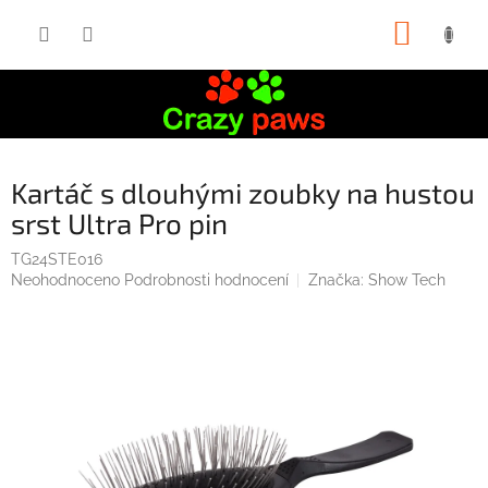
Přejít
NÁKUP
na
obsah
KOŠÍK
Kartáč s dlouhými zoubky na hustou
srst Ultra Pro pin
TG24STE016
Průměrné
Neohodnoceno
Podrobnosti hodnocení
Značka:
Show Tech
hodnocení
produktu
je
0,0
z
5
hvězdiček.